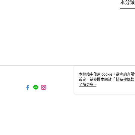
本分類
本網站中使用 cookie，欲查詢有關
設定，請參閱本網站「
隱私權條款
使用 cookie。
了解更多 >