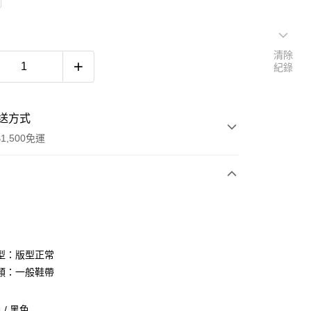
清除
紀錄
送方式
1,500免運
次付款
期付款
0 利率 每期
NT$493
21家銀行
型：版型正常
庫商業銀行
第一商業銀行
類：一般鞋帶
付款
業銀行
彰化商業銀行
業儲蓄銀行
台北富邦商業銀行
/ 黑色