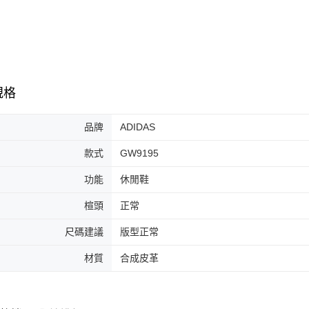
7-11取貨
絡購買商品
先享後付
每筆NT$6
※ 交易是
是否繳費成
付款後7-1
付客戶支
每筆NT$6
【注意事
規格
宅配
１．透過由
交易，需
每筆NT$1
求債權轉
品牌
ADIDAS
２．關於
https://aft
款式
GW9195
３．未成
「AFTE
功能
休閒鞋
任。
４．使用「
楦頭
正常
即時審查
結果請求
尺碼建議
版型正常
５．嚴禁
形，恩沛
材質
合成皮革
動。