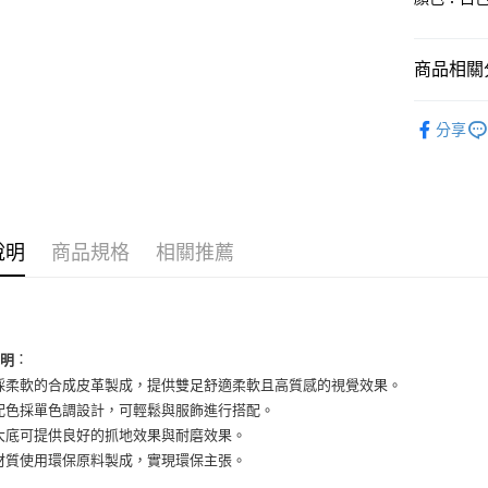
國泰世
Apple Pay
臺灣中
匯豐（
街口支付
商品相關分
聯邦商
元大商
悠遊付
男性商品
玉山商
分享
台新國
全盈+PAY
男性商品
台灣樂
AFTEE先
依運動類
相關說明
依品牌
【關於「A
ATM付款
說明
商品規格
相關推薦
AFTEE
便利好安
１．簡單
２．便利
運送方式
３．安心
全家取貨
：
說明
【「AFT
採柔軟的合成皮革製成，提供雙足舒適柔軟且高質感的視覺效果。
每筆NT$6
１．於結帳
付」結帳
配色採單色調設計，可輕鬆與服飾進行搭配。
付款後全
２．訂單
大底可提供良好的抓地效果與耐磨效果。
３．收到繳
每筆NT$6
材質使用環保原料製成，實現環保主張。
／ATM／
※ 請注意