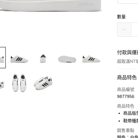
數量
付款與運
超取滿NT$
付款方式
商品特色
信用卡一
商品編號
9877956
信用卡分
商品特色
3 期 
商品版
合作金
鞋帶種
超商取貨
華南商
銷售重點
LINE Pay
上海商
顏色：白色 