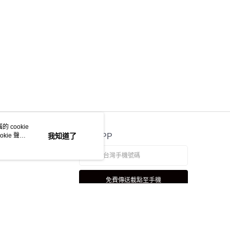
 cookie
kie 聲明
我知道了
官方APP
免費傳送載點至手機
若接到可疑電話，請洽詢165反詐騙專線