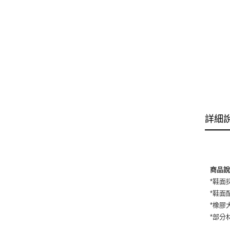
詳細
商品
*鞋面
*鞋面
*橡膠
*部分