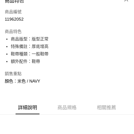
商品特色
信用卡一次付款
商品編號
信用卡分期付款
11962052
3 期 0 利率 每期
NT$993
21家銀行
商品特色
合作金庫商業銀行
第一商業銀行
超商取貨付款
商品版型：版型正常
華南商業銀行
彰化商業銀行
特殊備註：厚底增高
LINE Pay
上海商業儲蓄銀行
台北富邦商業銀行
國泰世華商業銀行
兆豐國際商業銀行
鞋帶種類：一般鞋帶
Apple Pay
臺灣中小企業銀行
台中商業銀行
額外配件：鞋帶
匯豐（台灣）商業銀行
華泰商業銀行
街口支付
聯邦商業銀行
遠東國際商業銀行
銷售重點
元大商業銀行
永豐商業銀行
悠遊付
顏色：米色 / NAVY
玉山商業銀行
星展（台灣）商業銀行
台新國際商業銀行
中國信託商業銀行
全盈+PAY
台灣樂天信用卡公司
AFTEE先享後付
詳細說明
商品規格
相關推薦
相關說明
【關於「AFTEE先享後付」】
ATM付款
AFTEE先享後付是「在收到商品之後才付款」的支付方式。 讓您購物簡單
便利好安心！
１．簡單：不需註冊會員、不需綁卡、不需儲值。