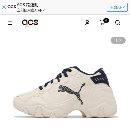
ACS 跨運動
開啟APP
立刻使用官方APP
0
1
/
8