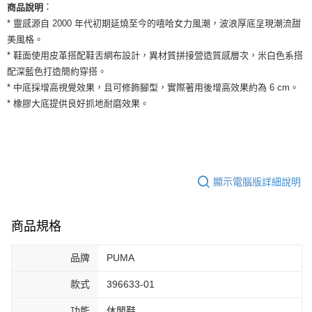
運送方式
：
商品說明
２．便利：只要手機號碼，簡訊認證，即可結帳。
３．安心：先確認商品／服務後，再付款。
* 靈感源自 2000 年代初期延燒至今的嘻哈女力風潮，波浪厚底呈現潮流甜
全家取貨付款
美風格。
每筆NT$60，滿NT$1,500(含以上)免運費
【「AFTEE先享後付」結帳流程】
* 鞋面使用皮革搭配鞋舌網布設計，異材質拼接營造質感層次，米白色系搭
１．於結帳方式選擇「AFTEE先享後付」後，將跳轉至「AFTEE先享後付」
付款後全家取貨
配深藍色打造簡約穿搭。
結帳頁面，進行簡訊認證並確認金額後，即可完成結帳。
２．訂單成立數日內，您將收到繳費通知簡訊。
* 中底採增高視覺效果，且可修飾腳型，實際著用後增高效果約為 6 cm。
每筆NT$60，滿NT$1,500(含以上)免運費
３．收到繳費通知簡訊後14天內，點擊此簡訊中的連結，可透過四大超商／
* 橡膠大底提供良好抓地耐磨效果。
ATM／網路銀行／等多元方式進行付款，方視為交易完成。
7-11取貨付款
※ 請注意：結帳手續完成當下不需立刻繳費，但若您需要取消訂單，請聯絡
每筆NT$60，滿NT$1,500(含以上)免運費
購買商品的店家。未經商家同意取消之訂單仍視為有效，需透過AFTEE先享
後付繳納相關費用。
付款後7-11取貨
※ 交易是否成功請以「AFTEE先享後付 」之結帳頁面顯示為準，若有關於
是否繳費成功／繳費後需取消欲退款等相關疑問，請聯繫「AFTEE先享後付
每筆NT$60，滿NT$1,500(含以上)免運費
顯示電腦版詳細說明
客戶支援中心」
https://netprotections.freshdesk.com/support/home
宅配
【注意事項】
１．透過由恩沛科技股份有限公司提供之「AFTEE先享後付」服務完成之交
每筆NT$100，滿NT$1,500(含以上)免運費
商品規格
易，需依本服務之必要範圍內提供個人資料，並將交易相關給付款項請求債
權轉讓予恩沛科技股份有限公司。
品牌
PUMA
２．關於個人資料處理事宜，請瀏覽以下網址：
https://aftee.tw/terms/#terms3
款式
396633-01
３．未成年的使用者請事先徵得法定代理人或監護人之同意方可使用
「AFTEE先享後付」，若未經同意申辦者引起之損失，本公司不負相關責
功能
休閒鞋
任。