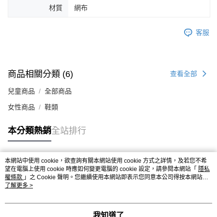
材質
網布
４．使用「AFTEE先享後付」時，將依據個別帳號之用戶狀況，依本公司即
時審查核予不同之上限額度；若仍有額度不足之情形，本公司將視審查結果
請求用戶進行身份認證。
客服
５．嚴禁一人註冊多個帳號或使用他人資訊註冊。若發現惡意使用之情形，
恩沛科技股份有限公司將有權停止該用戶之使用額度並採取法律行動。
商品相關分類 (6)
查看全部
兒童商品
全部商品
女性商品
鞋類
本分類熱銷
全站排行
本網站中使用 cookie，欲查詢有關本網站使用 cookie 方式之詳情，及若您不希
熱門標籤
望在電腦上使用 cookie 時應如何變更電腦的 cookie 設定，請參閱本網站「
隱私
權條款
」之 Cookie 聲明。您繼續使用本網站即表示您同意本公司得按本網站使
用條款之 Cookie 聲明使用 cookie。
了解更多 >
我知道了