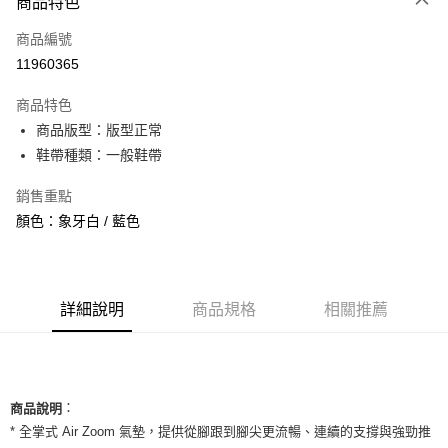
商品特色
信用卡一次付款
商品編號
信用卡分期付款
11960365
3 期 0 利率 每期
NT$926
21家銀行
商品特色
合作金庫商業銀行
第一商業銀行
超商取貨付款
商品版型：版型正常
華南商業銀行
彰化商業銀行
鞋帶種類：一般鞋帶
LINE Pay
上海商業儲蓄銀行
台北富邦商業銀行
國泰世華商業銀行
兆豐國際商業銀行
Apple Pay
銷售重點
臺灣中小企業銀行
台中商業銀行
顏色：象牙白 / 藍色
匯豐（台灣）商業銀行
華泰商業銀行
街口支付
聯邦商業銀行
遠東國際商業銀行
元大商業銀行
永豐商業銀行
悠遊付
玉山商業銀行
星展（台灣）商業銀行
台新國際商業銀行
中國信託商業銀行
全盈+PAY
詳細說明
商品規格
相關推薦
台灣樂天信用卡公司
AFTEE先享後付
相關說明
【關於「AFTEE先享後付」】
ATM付款
：
AFTEE先享後付是「在收到商品之後才付款」的支付方式。 讓您購物簡單
商品說明
便利好安心！
* 全掌式 Air Zoom 氣墊，提供從腳跟到腳尖更流暢、連續的支撐與強勁推
１．簡單：不需註冊會員、不需綁卡、不需儲值。