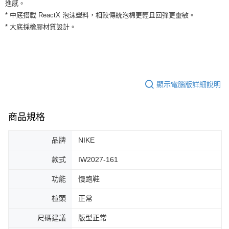
運送方式
進感。
２．便利：只要手機號碼，簡訊認證，即可結帳。
* 中底搭載 ReactX 泡沫塑料，相較傳統泡棉更輕且回彈更靈敏。
３．安心：先確認商品／服務後，再付款。
全家取貨付款
* 大底採橡膠材質設計。
每筆NT$60，滿NT$1,500(含以上)免運費
【「AFTEE先享後付」結帳流程】
１．於結帳方式選擇「AFTEE先享後付」後，將跳轉至「AFTEE先享後付」
付款後全家取貨
結帳頁面，進行簡訊認證並確認金額後，即可完成結帳。
２．訂單成立數日內，您將收到繳費通知簡訊。
每筆NT$60，滿NT$1,500(含以上)免運費
３．收到繳費通知簡訊後14天內，點擊此簡訊中的連結，可透過四大超商／
ATM／網路銀行／等多元方式進行付款，方視為交易完成。
顯示電腦版詳細說明
7-11取貨付款
※ 請注意：結帳手續完成當下不需立刻繳費，但若您需要取消訂單，請聯絡
每筆NT$60，滿NT$1,500(含以上)免運費
購買商品的店家。未經商家同意取消之訂單仍視為有效，需透過AFTEE先享
後付繳納相關費用。
商品規格
付款後7-11取貨
※ 交易是否成功請以「AFTEE先享後付 」之結帳頁面顯示為準，若有關於
是否繳費成功／繳費後需取消欲退款等相關疑問，請聯繫「AFTEE先享後付
每筆NT$60，滿NT$1,500(含以上)免運費
客戶支援中心」
https://netprotections.freshdesk.com/support/home
品牌
NIKE
宅配
【注意事項】
款式
IW2027-161
１．透過由恩沛科技股份有限公司提供之「AFTEE先享後付」服務完成之交
每筆NT$100，滿NT$1,500(含以上)免運費
易，需依本服務之必要範圍內提供個人資料，並將交易相關給付款項請求債
功能
慢跑鞋
權轉讓予恩沛科技股份有限公司。
２．關於個人資料處理事宜，請瀏覽以下網址：
楦頭
正常
https://aftee.tw/terms/#terms3
３．未成年的使用者請事先徵得法定代理人或監護人之同意方可使用
尺碼建議
版型正常
「AFTEE先享後付」，若未經同意申辦者引起之損失，本公司不負相關責
任。