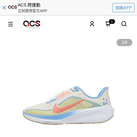
ACS 跨運動
開啟APP
立刻使用官方APP
0
1
/
8