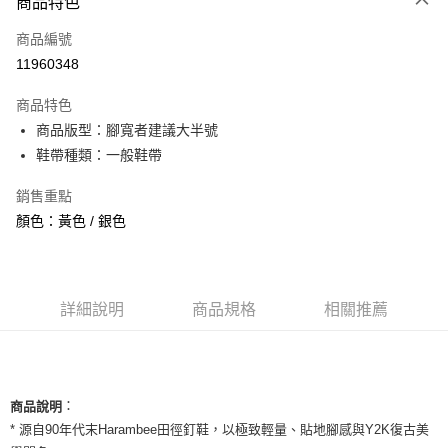
商品特色
信用卡一次付款
商品編號
信用卡分期付款
11960348
3 期 0 利率 每期
NT$993
21家銀行
商品特色
合作金庫商業銀行
第一商業銀行
超商取貨付款
商品版型：腳寬者建議大半號
華南商業銀行
彰化商業銀行
鞋帶種類：一般鞋帶
LINE Pay
上海商業儲蓄銀行
台北富邦商業銀行
國泰世華商業銀行
兆豐國際商業銀行
Apple Pay
銷售重點
臺灣中小企業銀行
台中商業銀行
顏色：黃色 / 銀色
匯豐（台灣）商業銀行
華泰商業銀行
街口支付
聯邦商業銀行
遠東國際商業銀行
元大商業銀行
永豐商業銀行
悠遊付
玉山商業銀行
星展（台灣）商業銀行
台新國際商業銀行
中國信託商業銀行
全盈+PAY
詳細說明
商品規格
相關推薦
台灣樂天信用卡公司
AFTEE先享後付
相關說明
【關於「AFTEE先享後付」】
ATM付款
：
商品說明
AFTEE先享後付是「在收到商品之後才付款」的支付方式。 讓您購物簡單
便利好安心！
* 源自90年代末Harambee田徑釘鞋，以極致輕量、貼地腳感與Y2K復古美
１．簡單：不需註冊會員、不需綁卡、不需儲值。