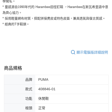
學聞名。
運送方式
２．便利：只要手機號碼，簡訊認證，即可結帳。
* 靈感源自1990年代的 Harambee田徑釘鞋 ，Harambee在斯瓦希里語中意
３．安心：先確認商品／服務後，再付款。
全家取貨付款
為齊心協力。
每筆NT$60，滿NT$1,500(含以上)免運費
【「AFTEE先享後付」結帳流程】
* 採用輕量網布材質，搭配拼接麂皮或特色皮面，兼具透氣與復古質感。
１．於結帳方式選擇「AFTEE先享後付」後，將跳轉至「AFTEE先享後付」
* 經典的T字鞋頭。
付款後全家取貨
結帳頁面，進行簡訊認證並確認金額後，即可完成結帳。
２．訂單成立數日內，您將收到繳費通知簡訊。
每筆NT$60，滿NT$1,500(含以上)免運費
３．收到繳費通知簡訊後14天內，點擊此簡訊中的連結，可透過四大超商／
ATM／網路銀行／等多元方式進行付款，方視為交易完成。
7-11取貨付款
※ 請注意：結帳手續完成當下不需立刻繳費，但若您需要取消訂單，請聯絡
每筆NT$60，滿NT$1,500(含以上)免運費
購買商品的店家。未經商家同意取消之訂單仍視為有效，需透過AFTEE先享
顯示電腦版詳細說明
後付繳納相關費用。
付款後7-11取貨
※ 交易是否成功請以「AFTEE先享後付 」之結帳頁面顯示為準，若有關於
是否繳費成功／繳費後需取消欲退款等相關疑問，請聯繫「AFTEE先享後付
每筆NT$60，滿NT$1,500(含以上)免運費
客戶支援中心」
https://netprotections.freshdesk.com/support/home
商品規格
宅配
【注意事項】
品牌
PUMA
１．透過由恩沛科技股份有限公司提供之「AFTEE先享後付」服務完成之交
每筆NT$100，滿NT$1,500(含以上)免運費
易，需依本服務之必要範圍內提供個人資料，並將交易相關給付款項請求債
款式
408846-01
權轉讓予恩沛科技股份有限公司。
２．關於個人資料處理事宜，請瀏覽以下網址：
https://aftee.tw/terms/#terms3
功能
休閒鞋
３．未成年的使用者請事先徵得法定代理人或監護人之同意方可使用
「AFTEE先享後付」，若未經同意申辦者引起之損失，本公司不負相關責
楦頭
正常
任。