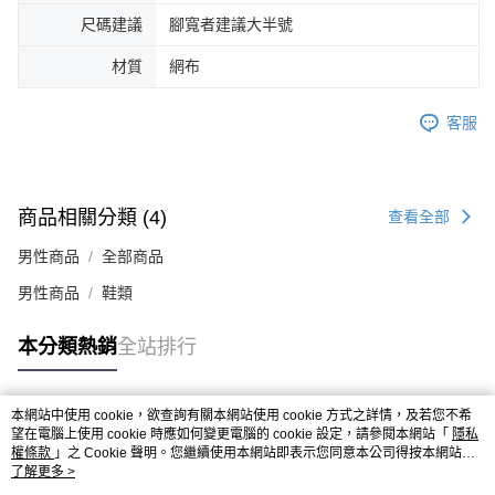
４．使用「AFTEE先享後付」時，將依據個別帳號之用戶狀況，依本公司即
尺碼建議
腳寬者建議大半號
時審查核予不同之上限額度；若仍有額度不足之情形，本公司將視審查結果
請求用戶進行身份認證。
材質
網布
５．嚴禁一人註冊多個帳號或使用他人資訊註冊。若發現惡意使用之情形，
恩沛科技股份有限公司將有權停止該用戶之使用額度並採取法律行動。
客服
商品相關分類 (4)
查看全部
男性商品
全部商品
男性商品
鞋類
本分類熱銷
全站排行
本網站中使用 cookie，欲查詢有關本網站使用 cookie 方式之詳情，及若您不希
熱門標籤
望在電腦上使用 cookie 時應如何變更電腦的 cookie 設定，請參閱本網站「
隱私
權條款
」之 Cookie 聲明。您繼續使用本網站即表示您同意本公司得按本網站使
用條款之 Cookie 聲明使用 cookie。
了解更多 >