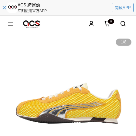
ACS 跨運動
開啟APP
立刻使用官方APP
0
1
/
8