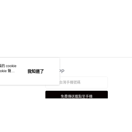
 cookie
kie 聲明
我知道了
官方APP
免費傳送載點至手機
若接到可疑電話，請洽詢165反詐騙專線
本站最佳瀏覽環境請使用 Google Chrome、Firefox 或 Edge 以上版本