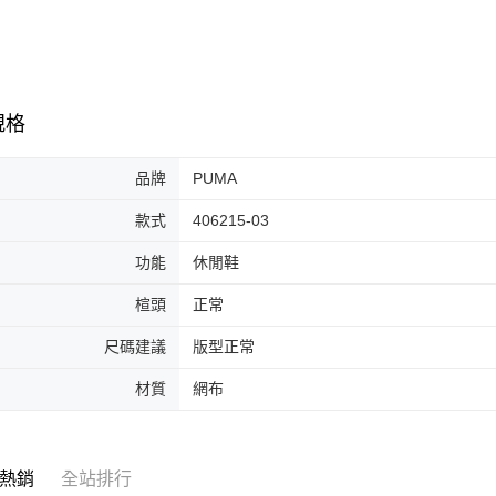
7-11取貨
絡購買商品
先享後付
每筆NT$6
※ 交易是
是否繳費成
付款後7-1
付客戶支
每筆NT$6
規格
【注意事
宅配
１．透過由
交易，需
品牌
PUMA
每筆NT$1
求債權轉
２．關於
款式
406215-03
https://aft
３．未成
功能
休閒鞋
「AFTE
任。
楦頭
正常
４．使用「
即時審查
尺碼建議
版型正常
結果請求
５．嚴禁
材質
網布
形，恩沛
動。
熱銷
全站排行