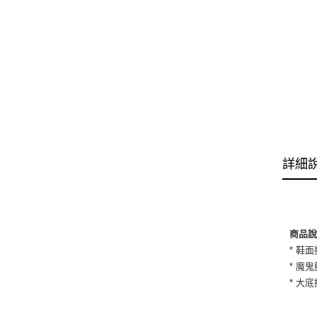
詳細
商品
* 鞋
* 魔
* 大