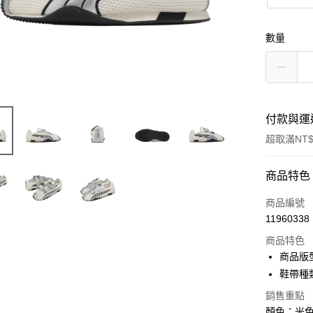
數量
付款與運
超取滿NT$
付款方式
商品特色
信用卡一
商品編號
11960338
信用卡分
商品特色
3 期 
商品版
合作金
鞋帶種
超商取貨
華南商
銷售重點
LINE Pay
上海商
顏色：米色 