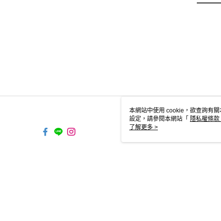
本網站中使用 cookie，欲查詢有關
設定，請參閱本網站「
隱私權條款
使用 cookie。
了解更多 >
TW-MWG1-67-136 Web2.0 Defau
© 2026 by 跨運動有限公司