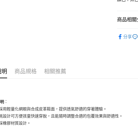
國泰世
Apple Pay
臺灣中
匯豐（
街口支付
商品相關分
聯邦商
元大商
悠遊付
兒童商品
玉山商
分享
台新國
全盈+PAY
兒童商品
台灣樂
AFTEE先
依運動類
相關說明
依品牌
【關於「A
ATM付款
說明
商品規格
相關推薦
AFTEE
便利好安
１．簡單
２．便利
運送方式
３．安心
全家取貨
：
說明
【「AFT
面採用輕量化網眼與合成皮革鞋面，提供透氣舒適的穿著體驗。
每筆NT$6
１．於結帳
付」結帳
鬼氈設計可方便孩童快速穿脫，且能隨時調整合適的包覆效果與舒適性。
付款後全
２．訂單
底採橡膠材質設計。
３．收到繳
每筆NT$6
／ATM／
※ 請注意