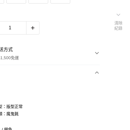
清除
紀錄
送方式
1,500免運
次付款
期付款
0 利率 每期
NT$626
21家銀行
型：版型正常
庫商業銀行
第一商業銀行
類：魔鬼氈
付款
業銀行
彰化商業銀行
業儲蓄銀行
台北富邦商業銀行
/ 銀色