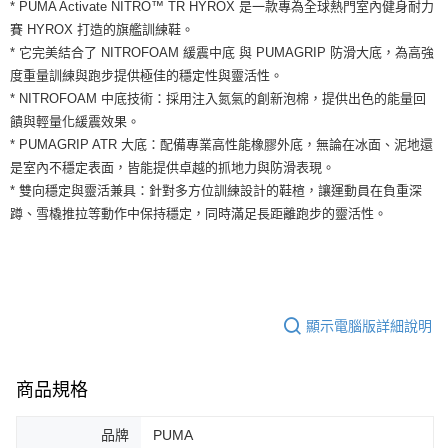
運送方式
* PUMA Activate NITRO™ TR HYROX 是一款專為全球熱門室內健身耐力
２．便利：只要手機號碼，簡訊認證，即可結帳。
賽 HYROX 打造的旗艦訓練鞋。
３．安心：先確認商品／服務後，再付款。
全家取貨付款
* 它完美結合了 NITROFOAM 緩震中底 與 PUMAGRIP 防滑大底，為高強
每筆NT$60，滿NT$1,500(含以上)免運費
【「AFTEE先享後付」結帳流程】
度重量訓練與跑步提供極佳的穩定性與靈活性。
１．於結帳方式選擇「AFTEE先享後付」後，將跳轉至「AFTEE先享後付」
* NITROFOAM 中底技術：採用注入氮氣的創新泡棉，提供出色的能量回
付款後全家取貨
結帳頁面，進行簡訊認證並確認金額後，即可完成結帳。
饋與輕量化緩震效果。
２．訂單成立數日內，您將收到繳費通知簡訊。
每筆NT$60，滿NT$1,500(含以上)免運費
３．收到繳費通知簡訊後14天內，點擊此簡訊中的連結，可透過四大超商／
* PUMAGRIP ATR 大底：配備專業高性能橡膠外底，無論在冰面、泥地還
ATM／網路銀行／等多元方式進行付款，方視為交易完成。
7-11取貨付款
是室內不穩定表面，皆能提供卓越的抓地力與防滑表現。
※ 請注意：結帳手續完成當下不需立刻繳費，但若您需要取消訂單，請聯絡
* 雙向穩定與靈活兼具：針對多方位訓練設計的鞋楦，讓運動員在負重深
每筆NT$60，滿NT$1,500(含以上)免運費
購買商品的店家。未經商家同意取消之訂單仍視為有效，需透過AFTEE先享
後付繳納相關費用。
蹲、雪橇推拉等動作中保持穩定，同時滿足長距離跑步的靈活性。
付款後7-11取貨
※ 交易是否成功請以「AFTEE先享後付 」之結帳頁面顯示為準，若有關於
是否繳費成功／繳費後需取消欲退款等相關疑問，請聯繫「AFTEE先享後付
每筆NT$60，滿NT$1,500(含以上)免運費
客戶支援中心」
https://netprotections.freshdesk.com/support/home
宅配
【注意事項】
１．透過由恩沛科技股份有限公司提供之「AFTEE先享後付」服務完成之交
每筆NT$100，滿NT$1,500(含以上)免運費
顯示電腦版詳細說明
易，需依本服務之必要範圍內提供個人資料，並將交易相關給付款項請求債
權轉讓予恩沛科技股份有限公司。
２．關於個人資料處理事宜，請瀏覽以下網址：
商品規格
https://aftee.tw/terms/#terms3
３．未成年的使用者請事先徵得法定代理人或監護人之同意方可使用
「AFTEE先享後付」，若未經同意申辦者引起之損失，本公司不負相關責
品牌
PUMA
任。