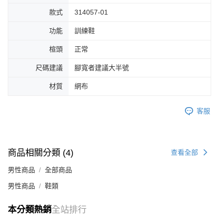
４．使用「AFTEE先享後付」時，將依據個別帳號之用戶狀況，依本公司即
款式
314057-01
時審查核予不同之上限額度；若仍有額度不足之情形，本公司將視審查結果
請求用戶進行身份認證。
功能
訓練鞋
５．嚴禁一人註冊多個帳號或使用他人資訊註冊。若發現惡意使用之情形，
恩沛科技股份有限公司將有權停止該用戶之使用額度並採取法律行動。
楦頭
正常
尺碼建議
腳寬者建議大半號
材質
網布
客服
商品相關分類 (4)
查看全部
男性商品
全部商品
男性商品
鞋類
本分類熱銷
全站排行