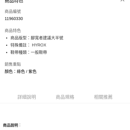
商品特色
信用卡一次付款
商品編號
信用卡分期付款
11960330
3 期 0 利率 每期
NT$1,093
21家銀行
商品特色
合作金庫商業銀行
第一商業銀行
超商取貨付款
商品版型：腳寬者建議大半號
華南商業銀行
彰化商業銀行
特殊備註： HYROX
LINE Pay
上海商業儲蓄銀行
台北富邦商業銀行
國泰世華商業銀行
兆豐國際商業銀行
鞋帶種類：一般鞋帶
Apple Pay
臺灣中小企業銀行
台中商業銀行
銷售重點
匯豐（台灣）商業銀行
華泰商業銀行
街口支付
聯邦商業銀行
遠東國際商業銀行
顏色：綠色 / 紫色
元大商業銀行
永豐商業銀行
悠遊付
玉山商業銀行
星展（台灣）商業銀行
台新國際商業銀行
中國信託商業銀行
全盈+PAY
台灣樂天信用卡公司
詳細說明
商品規格
相關推薦
AFTEE先享後付
相關說明
【關於「AFTEE先享後付」】
ATM付款
AFTEE先享後付是「在收到商品之後才付款」的支付方式。 讓您購物簡單
便利好安心！
：
商品說明
１．簡單：不需註冊會員、不需綁卡、不需儲值。