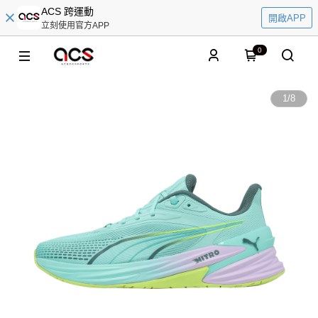
ACS 跨運動
開啟APP
立刻使用官方APP
0
1
/
8