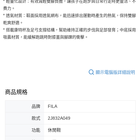
* 輕量化設計：有效減輕雙腳負擔，讓孩子在跑步與日常行走時更靈活、不
３．安心：先確認商品／服務後，再付款。
全家取貨付款
費力。
每筆NT$60，滿NT$1,500(含以上)免運費
【「AFTEE先享後付」結帳流程】
* 透氣材質：鞋面採用透氣網布，能迅速排出運動時產生的熱氣，保持雙腳
１．於結帳方式選擇「AFTEE先享後付」後，將跳轉至「AFTEE先享後付」
乾爽舒適。
付款後全家取貨
結帳頁面，進行簡訊認證並確認金額後，即可完成結帳。
* 搭載康特杯及足弓支撐結構，幫助維持正確的步伐與足部發育；中底採用
２．訂單成立數日內，您將收到繳費通知簡訊。
每筆NT$60，滿NT$1,500(含以上)免運費
３．收到繳費通知簡訊後14天內，點擊此簡訊中的連結，可透過四大超商／
吸震材質，能緩解跑跳時對膝蓋與腳踝的衝擊。
ATM／網路銀行／等多元方式進行付款，方視為交易完成。
7-11取貨付款
※ 請注意：結帳手續完成當下不需立刻繳費，但若您需要取消訂單，請聯絡
每筆NT$60，滿NT$1,500(含以上)免運費
購買商品的店家。未經商家同意取消之訂單仍視為有效，需透過AFTEE先享
後付繳納相關費用。
付款後7-11取貨
※ 交易是否成功請以「AFTEE先享後付 」之結帳頁面顯示為準，若有關於
是否繳費成功／繳費後需取消欲退款等相關疑問，請聯繫「AFTEE先享後付
顯示電腦版詳細說明
每筆NT$60，滿NT$1,500(含以上)免運費
客戶支援中心」
https://netprotections.freshdesk.com/support/home
宅配
【注意事項】
商品規格
１．透過由恩沛科技股份有限公司提供之「AFTEE先享後付」服務完成之交
每筆NT$100，滿NT$1,500(含以上)免運費
易，需依本服務之必要範圍內提供個人資料，並將交易相關給付款項請求債
權轉讓予恩沛科技股份有限公司。
品牌
FILA
２．關於個人資料處理事宜，請瀏覽以下網址：
https://aftee.tw/terms/#terms3
款式
2J832A049
３．未成年的使用者請事先徵得法定代理人或監護人之同意方可使用
「AFTEE先享後付」，若未經同意申辦者引起之損失，本公司不負相關責
功能
休閒鞋
任。
４．使用「AFTEE先享後付」時，將依據個別帳號之用戶狀況，依本公司即