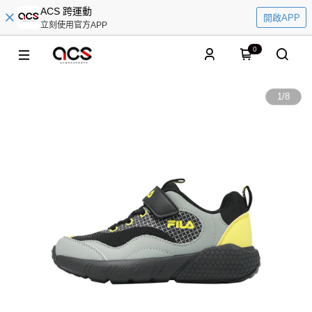
ACS 跨運動
開啟APP
立刻使用官方APP
0
1
/
8