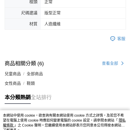
楦頭
正常
時審查核予不同之上限額度；若仍有額度不足之情形，本公司將視審查結果
請求用戶進行身份認證。
尺碼建議
版型正常
５．嚴禁一人註冊多個帳號或使用他人資訊註冊。若發現惡意使用之情形，
恩沛科技股份有限公司將有權停止該用戶之使用額度並採取法律行動。
材質
人造纖維
客服
商品相關分類 (6)
查看全部
兒童商品
全部商品
女性商品
鞋類
本分類熱銷
全站排行
本網站中使用 cookie，欲查詢有關本網站使用 cookie 方式之詳情，及若您不希
熱門標籤
望在電腦上使用 cookie 時應如何變更電腦的 cookie 設定，請參閱本網站「
隱私
權條款
」之 Cookie 聲明。您繼續使用本網站即表示您同意本公司得按本網站使