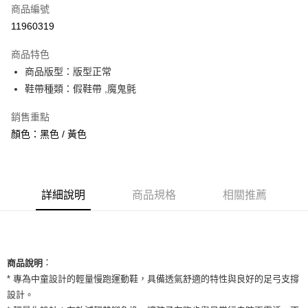
商品編號
信用卡分期付款
11960319
3 期 0 利率 每期
NT$460
21家銀行
商品特色
合作金庫商業銀行
第一商業銀行
超商取貨付款
商品版型：版型正常
華南商業銀行
彰化商業銀行
鞋帶種類：假鞋帶 ,魔鬼氈
LINE Pay
上海商業儲蓄銀行
台北富邦商業銀行
國泰世華商業銀行
兆豐國際商業銀行
Apple Pay
銷售重點
臺灣中小企業銀行
台中商業銀行
顏色：黑色 / 黃色
匯豐（台灣）商業銀行
華泰商業銀行
街口支付
聯邦商業銀行
遠東國際商業銀行
元大商業銀行
永豐商業銀行
悠遊付
玉山商業銀行
星展（台灣）商業銀行
台新國際商業銀行
中國信託商業銀行
全盈+PAY
詳細說明
商品規格
相關推薦
台灣樂天信用卡公司
AFTEE先享後付
相關說明
【關於「AFTEE先享後付」】
ATM付款
：
AFTEE先享後付是「在收到商品之後才付款」的支付方式。 讓您購物簡單
商品說明
便利好安心！
* 專為中童設計的輕量慢跑運動鞋，具備透氣舒適的特性與良好的足弓支撐
１．簡單：不需註冊會員、不需綁卡、不需儲值。
運送方式
設計。
２．便利：只要手機號碼，簡訊認證，即可結帳。