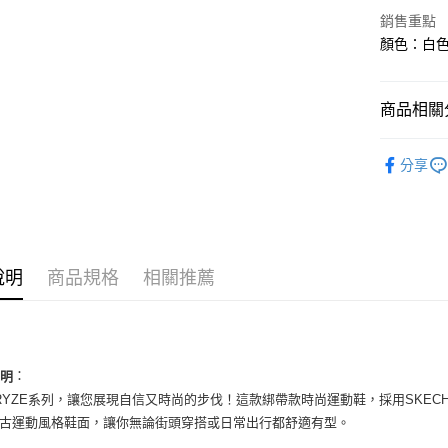
華南商
銷售重點
LINE Pay
上海商
顏色：白色 
國泰世
Apple Pay
臺灣中
匯豐（
街口支付
商品相關分
聯邦商
元大商
悠遊付
女性商品
玉山商
分享
台新國
全盈+PAY
女性商品
台灣樂
AFTEE先
依運動類
相關說明
依品牌
【關於「A
ATM付款
說明
商品規格
相關推薦
AFTEE
便利好安
１．簡單
２．便利
運送方式
３．安心
全家取貨
：
說明
【「AFT
 RYZE系列，讓您展現自信又時尚的步伐！這款綁帶款時尚運動鞋，採用SKECH
每筆NT$6
１．於結帳
付」結帳
復古運動風格鞋面，讓你無論街頭穿搭或日常出行都舒適有型。
付款後全
２．訂單