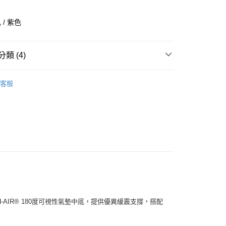
業銀行
彰化商業銀行
業儲蓄銀行
台北富邦商業銀行
/ 紫色
華商業銀行
兆豐國際商業銀行
小企業銀行
台中商業銀行
台灣）商業銀行
華泰商業銀行
類 (4)
業銀行
遠東國際商業銀行
業銀行
永豐商業銀行
全部商品
業銀行
星展（台灣）商業銀行
客服
際商業銀行
中國信託商業銀行
鞋類
天信用卡公司
享後付
型
休閒
SKECHERS
FTEE先享後付」】
先享後付是「在收到商品之後才付款」的支付方式。 讓您購物簡單
心！
：不需註冊會員、不需綁卡、不需儲值。
：只要手機號碼，簡訊認證，即可結帳。
：先確認商品／服務後，再付款。
付款
EE先享後付」結帳流程】
-AIR® 180度可視性氣墊中底，提供優異緩震支撐，搭配
0，滿NT$1,500(含以上)免運費
方式選擇「AFTEE先享後付」後，將跳轉至「AFTEE先享後
頁面，進行簡訊認證並確認金額後，即可完成結帳。
家取貨
成立數日內，您將收到繳費通知簡訊。