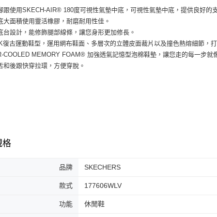
３．收到繳
每筆NT$6
.後腳跟使用SKECH-AIR® 180度可視性氣墊中底，可視性氣墊中底，提供良好
／ATM／
※ 請注意
.鞋底大面積使用靈活橡膠，耐磨耐用性佳。
7-11取貨
絡購買商品
.高底台設計，能修飾腿部線條，讓您身形更加修長。
先享後付
每筆NT$6
.Y2K復古運動鞋型，運用網布鞋面、多層次的立體皮面裁片以及撞色熱熔細節，
※ 交易是
.AIR-COOLED MEMORY FOAM® 加強透氣記憶型泡棉鞋墊，讓您走的
是否繳費成
付款後7-1
付客戶支
.鞋舌和後跟快穿拉環，方便穿脫。
每筆NT$6
【注意事
宅配
１．透過由
交易，需
每筆NT$1
求債權轉
２．關於
https://aft
３．未成
規格
「AFTE
任。
４．使用「
品牌
SKECHERS
即時審查
結果請求
款式
177606WLV
５．嚴禁
形，恩沛
功能
休閒鞋
動。