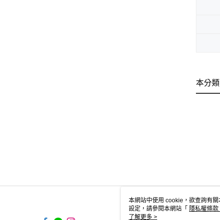
本分類
本網站中使用 cookie，欲查詢有關
設定，請參閱本網站「
隱私權條款
使用 cookie。
了解更多 >