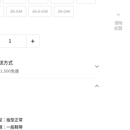
M
25 CM
25.5 CM
26 CM
清除
紀錄
送方式
1,500免運
次付款
期付款
0 利率 每期
NT$1,053
21家銀行
型：版型正常
庫商業銀行
第一商業銀行
類：一般鞋帶
付款