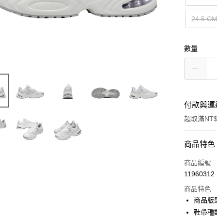
24.5 C
數量
付款與運
超取滿NT$
付款方式
商品特色
信用卡一
商品編號
11960312
信用卡分
商品特色
3 期 
商品版
合作金
鞋帶種
超商取貨