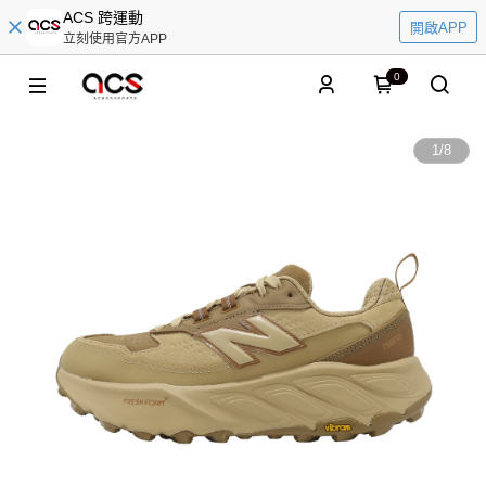
ACS 跨運動
開啟APP
立刻使用官方APP
0
1
/
8