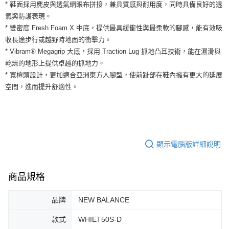
運送方式
* 鞋面採用麂皮與透氣網眼布拼接，兼具質感與耐用度，同時具備良好的透
２．便利：只要手機號碼，簡訊認證，即可結帳。
氣與防護表現。
３．安心：先確認商品／服務後，再付款。
全家取貨付款
* 雙密度 Fresh Foam X 中底，提供最具緩衝性與最柔軟的腳感，能有效吸
每筆NT$60，滿NT$1,500(含以上)免運費
【「AFTEE先享後付」結帳流程】
收長途步行或越野時地面的衝擊力。
１．於結帳方式選擇「AFTEE先享後付」後，將跳轉至「AFTEE先享後付」
* Vibram® Megagrip 大底，採用 Traction Lug 抓地凸耳技術，能在濕滑與
付款後全家取貨
結帳頁面，進行簡訊認證並確認金額後，即可完成結帳。
２．訂單成立數日內，您將收到繳費通知簡訊。
乾燥的地形上提供卓越的抓地力。
每筆NT$60，滿NT$1,500(含以上)免運費
３．收到繳費通知簡訊後14天內，點擊此簡訊中的連結，可透過四大超商／
* 寬楦頭設計，更加適合亞洲東方人腳型，使前趾部在鞋內擁有更大的延展
ATM／網路銀行／等多元方式進行付款，方視為交易完成。
7-11取貨付款
空間，進而提升舒適性。
※ 請注意：結帳手續完成當下不需立刻繳費，但若您需要取消訂單，請聯絡
每筆NT$60，滿NT$1,500(含以上)免運費
購買商品的店家。未經商家同意取消之訂單仍視為有效，需透過AFTEE先享
後付繳納相關費用。
付款後7-11取貨
※ 交易是否成功請以「AFTEE先享後付 」之結帳頁面顯示為準，若有關於
是否繳費成功／繳費後需取消欲退款等相關疑問，請聯繫「AFTEE先享後付
每筆NT$60，滿NT$1,500(含以上)免運費
客戶支援中心」
https://netprotections.freshdesk.com/support/home
顯示電腦版詳細說明
宅配
【注意事項】
１．透過由恩沛科技股份有限公司提供之「AFTEE先享後付」服務完成之交
每筆NT$100，滿NT$1,500(含以上)免運費
易，需依本服務之必要範圍內提供個人資料，並將交易相關給付款項請求債
商品規格
權轉讓予恩沛科技股份有限公司。
２．關於個人資料處理事宜，請瀏覽以下網址：
品牌
NEW BALANCE
https://aftee.tw/terms/#terms3
３．未成年的使用者請事先徵得法定代理人或監護人之同意方可使用
「AFTEE先享後付」，若未經同意申辦者引起之損失，本公司不負相關責
款式
WHIET50S-D
任。