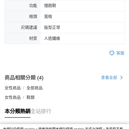
４．使用「AFTEE先享後付」時，將依據個別帳號之用戶狀況，依本公司即
功能
慢跑鞋
時審查核予不同之上限額度；若仍有額度不足之情形，本公司將視審查結果
請求用戶進行身份認證。
楦頭
寬楦
５．嚴禁一人註冊多個帳號或使用他人資訊註冊。若發現惡意使用之情形，
恩沛科技股份有限公司將有權停止該用戶之使用額度並採取法律行動。
尺碼建議
版型正常
材質
人造纖維
客服
商品相關分類 (4)
查看全部
女性商品
全部商品
女性商品
鞋類
本分類熱銷
全站排行