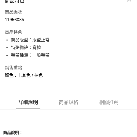
商品特色
信用卡一次付款
商品編號
信用卡分期付款
11956085
3 期 0 利率 每期
NT$1,060
21家銀行
商品特色
合作金庫商業銀行
第一商業銀行
超商取貨付款
商品版型：版型正常
華南商業銀行
彰化商業銀行
特殊備註：寬楦
LINE Pay
上海商業儲蓄銀行
台北富邦商業銀行
國泰世華商業銀行
兆豐國際商業銀行
鞋帶種類：一般鞋帶
Apple Pay
臺灣中小企業銀行
台中商業銀行
銷售重點
匯豐（台灣）商業銀行
華泰商業銀行
街口支付
聯邦商業銀行
遠東國際商業銀行
顏色：卡其色 / 棕色
元大商業銀行
永豐商業銀行
悠遊付
玉山商業銀行
星展（台灣）商業銀行
台新國際商業銀行
中國信託商業銀行
全盈+PAY
台灣樂天信用卡公司
詳細說明
商品規格
相關推薦
AFTEE先享後付
相關說明
【關於「AFTEE先享後付」】
ATM付款
AFTEE先享後付是「在收到商品之後才付款」的支付方式。 讓您購物簡單
便利好安心！
：
商品說明
１．簡單：不需註冊會員、不需綁卡、不需儲值。