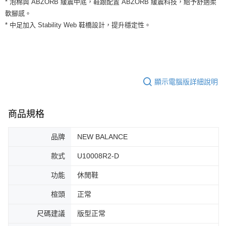
* 泡棉與 ABZORB 緩震中底，鞋跟配置 ABZORB 緩震科技，給予舒適柔
３．安心：先確認商品／服務後，再付款。
全家取貨付款
軟腳感。
每筆NT$60，滿NT$1,500(含以上)免運費
【「AFTEE先享後付」結帳流程】
* 中足加入 Stability Web 鞋橋設計，提升穩定性。
１．於結帳方式選擇「AFTEE先享後付」後，將跳轉至「AFTEE先享後付」
付款後全家取貨
結帳頁面，進行簡訊認證並確認金額後，即可完成結帳。
２．訂單成立數日內，您將收到繳費通知簡訊。
每筆NT$60，滿NT$1,500(含以上)免運費
３．收到繳費通知簡訊後14天內，點擊此簡訊中的連結，可透過四大超商／
ATM／網路銀行／等多元方式進行付款，方視為交易完成。
7-11取貨付款
※ 請注意：結帳手續完成當下不需立刻繳費，但若您需要取消訂單，請聯絡
顯示電腦版詳細說明
每筆NT$60，滿NT$1,500(含以上)免運費
購買商品的店家。未經商家同意取消之訂單仍視為有效，需透過AFTEE先享
後付繳納相關費用。
付款後7-11取貨
※ 交易是否成功請以「AFTEE先享後付 」之結帳頁面顯示為準，若有關於
是否繳費成功／繳費後需取消欲退款等相關疑問，請聯繫「AFTEE先享後付
商品規格
每筆NT$60，滿NT$1,500(含以上)免運費
客戶支援中心」
https://netprotections.freshdesk.com/support/home
宅配
品牌
NEW BALANCE
【注意事項】
１．透過由恩沛科技股份有限公司提供之「AFTEE先享後付」服務完成之交
每筆NT$100，滿NT$1,500(含以上)免運費
款式
U10008R2-D
易，需依本服務之必要範圍內提供個人資料，並將交易相關給付款項請求債
權轉讓予恩沛科技股份有限公司。
功能
休閒鞋
２．關於個人資料處理事宜，請瀏覽以下網址：
https://aftee.tw/terms/#terms3
３．未成年的使用者請事先徵得法定代理人或監護人之同意方可使用
楦頭
正常
「AFTEE先享後付」，若未經同意申辦者引起之損失，本公司不負相關責
任。
尺碼建議
版型正常
４．使用「AFTEE先享後付」時，將依據個別帳號之用戶狀況，依本公司即