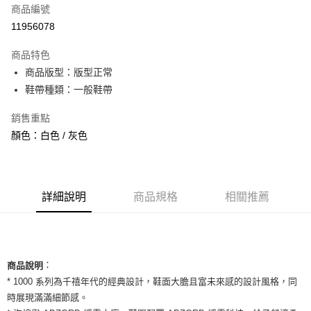
商品編號
信用卡分期付款
11956078
3 期 0 利率 每期
NT$1,060
21家銀行
商品特色
合作金庫商業銀行
第一商業銀行
超商取貨付款
商品版型：版型正常
華南商業銀行
彰化商業銀行
鞋帶種類：一般鞋帶
LINE Pay
上海商業儲蓄銀行
台北富邦商業銀行
國泰世華商業銀行
兆豐國際商業銀行
Apple Pay
銷售重點
臺灣中小企業銀行
台中商業銀行
顏色：白色 / 灰色
匯豐（台灣）商業銀行
華泰商業銀行
街口支付
聯邦商業銀行
遠東國際商業銀行
元大商業銀行
永豐商業銀行
悠遊付
玉山商業銀行
星展（台灣）商業銀行
台新國際商業銀行
中國信託商業銀行
全盈+PAY
詳細說明
商品規格
相關推薦
台灣樂天信用卡公司
AFTEE先享後付
相關說明
【關於「AFTEE先享後付」】
ATM付款
：
AFTEE先享後付是「在收到商品之後才付款」的支付方式。 讓您購物簡單
商品說明
便利好安心！
* 1000 系列為千禧年代的經典設計，鞋面大膽且富未來感的設計風格，同
１．簡單：不需註冊會員、不需綁卡、不需儲值。
運送方式
時展現滿滿細節感。
２．便利：只要手機號碼，簡訊認證，即可結帳。