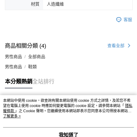
時審查核予不同之上限額度；若仍有額度不足之情形，本公司將視審查結果
材質
人造纖維
請求用戶進行身份認證。
５．嚴禁一人註冊多個帳號或使用他人資訊註冊。若發現惡意使用之情形，
恩沛科技股份有限公司將有權停止該用戶之使用額度並採取法律行動。
客服
商品相關分類 (4)
查看全部
男性商品
全部商品
男性商品
鞋類
本分類熱銷
全站排行
本網站中使用 cookie，欲查詢有關本網站使用 cookie 方式之詳情，及若您不希
熱門標籤
望在電腦上使用 cookie 時應如何變更電腦的 cookie 設定，請參閱本網站「
隱私
權條款
」之 Cookie 聲明。您繼續使用本網站即表示您同意本公司得按本網站使
用條款之 Cookie 聲明使用 cookie。
了解更多 >
我知道了