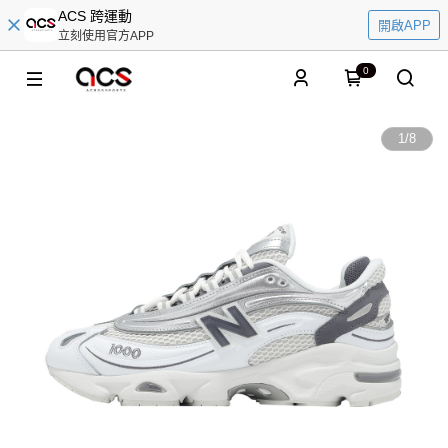
ACS 跨運動
開啟APP
立刻使用官方APP
0
1
/
8