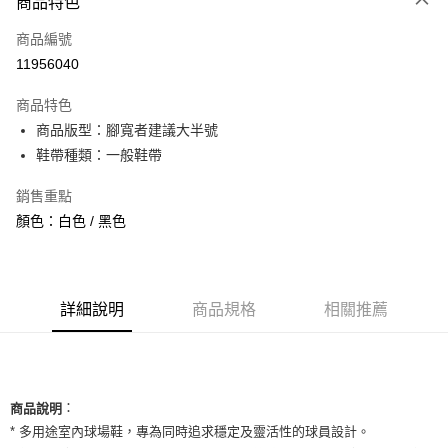
商品特色
信用卡一次付款
商品編號
信用卡分期付款
11956040
3 期 0 利率 每期
NT$860
21家銀行
商品特色
合作金庫商業銀行
第一商業銀行
超商取貨付款
商品版型：腳寬者建議大半號
華南商業銀行
彰化商業銀行
鞋帶種類：一般鞋帶
LINE Pay
上海商業儲蓄銀行
台北富邦商業銀行
國泰世華商業銀行
兆豐國際商業銀行
Apple Pay
銷售重點
臺灣中小企業銀行
台中商業銀行
顏色：白色 / 黑色
匯豐（台灣）商業銀行
華泰商業銀行
街口支付
聯邦商業銀行
遠東國際商業銀行
元大商業銀行
永豐商業銀行
悠遊付
玉山商業銀行
星展（台灣）商業銀行
台新國際商業銀行
中國信託商業銀行
全盈+PAY
詳細說明
商品規格
相關推薦
台灣樂天信用卡公司
AFTEE先享後付
相關說明
【關於「AFTEE先享後付」】
ATM付款
：
AFTEE先享後付是「在收到商品之後才付款」的支付方式。 讓您購物簡單
商品說明
便利好安心！
* 多用途室內球場鞋，專為同時追求穩定及靈活性的球員設計。
１．簡單：不需註冊會員、不需綁卡、不需儲值。