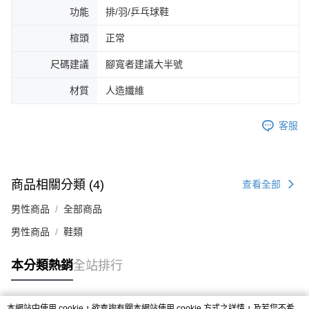
４．使用「AFTEE先享後付」時，將依據個別帳號之用戶狀況，依本公司即
功能
排/羽/乒乓球鞋
時審查核予不同之上限額度；若仍有額度不足之情形，本公司將視審查結果
請求用戶進行身份認證。
楦頭
正常
５．嚴禁一人註冊多個帳號或使用他人資訊註冊。若發現惡意使用之情形，
恩沛科技股份有限公司將有權停止該用戶之使用額度並採取法律行動。
尺碼建議
腳寬者建議大半號
材質
人造纖維
客服
商品相關分類 (4)
查看全部
男性商品
全部商品
男性商品
鞋類
本分類熱銷
全站排行
本網站中使用 cookie，欲查詢有關本網站使用 cookie 方式之詳情，及若您不希