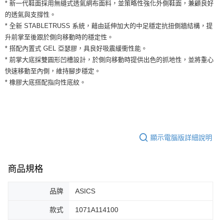
運送方式
* 新一代鞋面採用無縫式透氣網布面料，並策略性強化外側鞋面，兼顧良好
２．便利：只要手機號碼，簡訊認證，即可結帳。
的透氣與支撐性。
３．安心：先確認商品／服務後，再付款。
全家取貨付款
* 全新 STABLETRUSS 系統，藉由延伸加大的中足穩定抗扭側牆結構，提
每筆NT$60，滿NT$1,500(含以上)免運費
【「AFTEE先享後付」結帳流程】
升前掌至後跟於側向移動時的穩定性。
１．於結帳方式選擇「AFTEE先享後付」後，將跳轉至「AFTEE先享後付」
* 搭配內置式 GEL 亞瑟膠，具良好吸震緩衝性能。
付款後全家取貨
結帳頁面，進行簡訊認證並確認金額後，即可完成結帳。
* 前掌大底採雙圓形凹槽設計，於側向移動時提供出色的抓地性，並將重心
２．訂單成立數日內，您將收到繳費通知簡訊。
每筆NT$60，滿NT$1,500(含以上)免運費
３．收到繳費通知簡訊後14天內，點擊此簡訊中的連結，可透過四大超商／
快速移動至內側，維持腳步穩定。
ATM／網路銀行／等多元方式進行付款，方視為交易完成。
7-11取貨付款
* 橡膠大底搭配指向性底紋。
※ 請注意：結帳手續完成當下不需立刻繳費，但若您需要取消訂單，請聯絡
每筆NT$60，滿NT$1,500(含以上)免運費
購買商品的店家。未經商家同意取消之訂單仍視為有效，需透過AFTEE先享
後付繳納相關費用。
付款後7-11取貨
※ 交易是否成功請以「AFTEE先享後付 」之結帳頁面顯示為準，若有關於
是否繳費成功／繳費後需取消欲退款等相關疑問，請聯繫「AFTEE先享後付
每筆NT$60，滿NT$1,500(含以上)免運費
客戶支援中心」
https://netprotections.freshdesk.com/support/home
顯示電腦版詳細說明
宅配
【注意事項】
１．透過由恩沛科技股份有限公司提供之「AFTEE先享後付」服務完成之交
每筆NT$100，滿NT$1,500(含以上)免運費
易，需依本服務之必要範圍內提供個人資料，並將交易相關給付款項請求債
商品規格
權轉讓予恩沛科技股份有限公司。
２．關於個人資料處理事宜，請瀏覽以下網址：
品牌
ASICS
https://aftee.tw/terms/#terms3
３．未成年的使用者請事先徵得法定代理人或監護人之同意方可使用
款式
1071A114100
「AFTEE先享後付」，若未經同意申辦者引起之損失，本公司不負相關責
任。