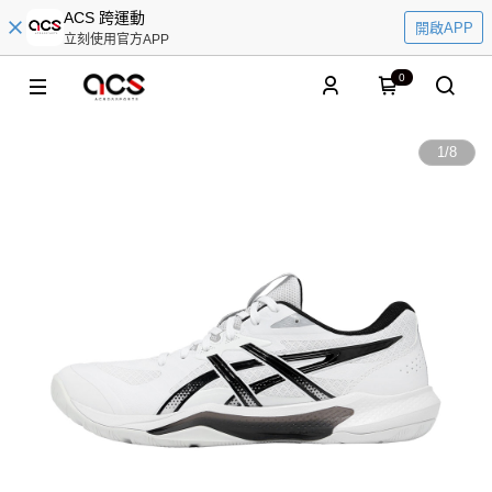
ACS 跨運動
開啟APP
立刻使用官方APP
0
1
/
8