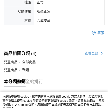
楦頭
正常
４．使用「AFTEE先享後付」時，將依據個別帳號之用戶狀況，依本公司即
時審查核予不同之上限額度；若仍有額度不足之情形，本公司將視審查結果
尺碼建議
版型正常
請求用戶進行身份認證。
５．嚴禁一人註冊多個帳號或使用他人資訊註冊。若發現惡意使用之情形，
材質
合成皮革
恩沛科技股份有限公司將有權停止該用戶之使用額度並採取法律行動。
客服
商品相關分類 (4)
查看全部
兒童商品
全部商品
兒童商品
鞋類
本分類熱銷
全站排行
本網站中使用 cookie，欲查詢有關本網站使用 cookie 方式之詳情，及若您不希
熱門標籤
望在電腦上使用 cookie 時應如何變更電腦的 cookie 設定，請參閱本網站「
隱私
權條款
」之 Cookie 聲明。您繼續使用本網站即表示您同意本公司得按本網站使