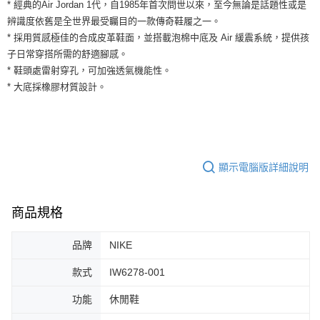
運送方式
* 經典的Air Jordan 1代，自1985年首次問世以來，至今無論是話題性或是
２．便利：只要手機號碼，簡訊認證，即可結帳。
辨識度依舊是全世界最受矚目的一款傳奇鞋履之一。
３．安心：先確認商品／服務後，再付款。
全家取貨付款
* 採用質感極佳的合成皮革鞋面，並搭載泡棉中底及 Air 緩震系統，提供孩
每筆NT$60，滿NT$1,500(含以上)免運費
【「AFTEE先享後付」結帳流程】
子日常穿搭所需的舒適腳感。
１．於結帳方式選擇「AFTEE先享後付」後，將跳轉至「AFTEE先享後付」
* 鞋頭處雷射穿孔，可加強透氣機能性。
付款後全家取貨
結帳頁面，進行簡訊認證並確認金額後，即可完成結帳。
* 大底採橡膠材質設計。
２．訂單成立數日內，您將收到繳費通知簡訊。
每筆NT$60，滿NT$1,500(含以上)免運費
３．收到繳費通知簡訊後14天內，點擊此簡訊中的連結，可透過四大超商／
ATM／網路銀行／等多元方式進行付款，方視為交易完成。
7-11取貨付款
※ 請注意：結帳手續完成當下不需立刻繳費，但若您需要取消訂單，請聯絡
每筆NT$60，滿NT$1,500(含以上)免運費
購買商品的店家。未經商家同意取消之訂單仍視為有效，需透過AFTEE先享
後付繳納相關費用。
付款後7-11取貨
※ 交易是否成功請以「AFTEE先享後付 」之結帳頁面顯示為準，若有關於
顯示電腦版詳細說明
是否繳費成功／繳費後需取消欲退款等相關疑問，請聯繫「AFTEE先享後付
每筆NT$60，滿NT$1,500(含以上)免運費
客戶支援中心」
https://netprotections.freshdesk.com/support/home
宅配
商品規格
【注意事項】
１．透過由恩沛科技股份有限公司提供之「AFTEE先享後付」服務完成之交
每筆NT$100，滿NT$1,500(含以上)免運費
易，需依本服務之必要範圍內提供個人資料，並將交易相關給付款項請求債
品牌
NIKE
權轉讓予恩沛科技股份有限公司。
２．關於個人資料處理事宜，請瀏覽以下網址：
款式
IW6278-001
https://aftee.tw/terms/#terms3
３．未成年的使用者請事先徵得法定代理人或監護人之同意方可使用
功能
休閒鞋
「AFTEE先享後付」，若未經同意申辦者引起之損失，本公司不負相關責
任。