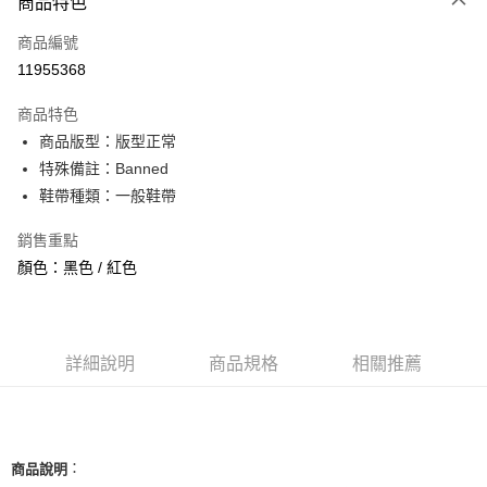
商品特色
信用卡一次付款
商品編號
信用卡分期付款
11955368
3 期 0 利率 每期
NT$893
21家銀行
商品特色
合作金庫商業銀行
第一商業銀行
超商取貨付款
商品版型：版型正常
華南商業銀行
彰化商業銀行
特殊備註：Banned
LINE Pay
上海商業儲蓄銀行
台北富邦商業銀行
國泰世華商業銀行
兆豐國際商業銀行
鞋帶種類：一般鞋帶
Apple Pay
臺灣中小企業銀行
台中商業銀行
銷售重點
匯豐（台灣）商業銀行
華泰商業銀行
街口支付
聯邦商業銀行
遠東國際商業銀行
顏色：黑色 / 紅色
元大商業銀行
永豐商業銀行
悠遊付
玉山商業銀行
星展（台灣）商業銀行
台新國際商業銀行
中國信託商業銀行
全盈+PAY
台灣樂天信用卡公司
詳細說明
商品規格
相關推薦
AFTEE先享後付
相關說明
【關於「AFTEE先享後付」】
ATM付款
AFTEE先享後付是「在收到商品之後才付款」的支付方式。 讓您購物簡單
便利好安心！
：
商品說明
１．簡單：不需註冊會員、不需綁卡、不需儲值。