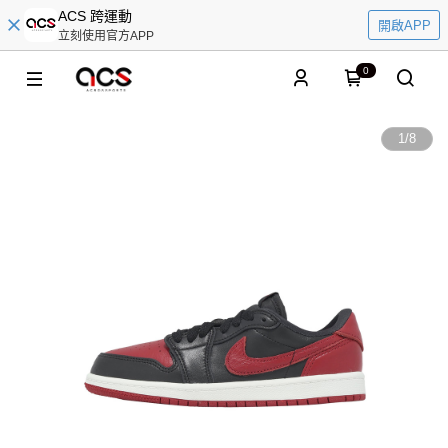
ACS 跨運動
開啟APP
立刻使用官方APP
0
1
/
8