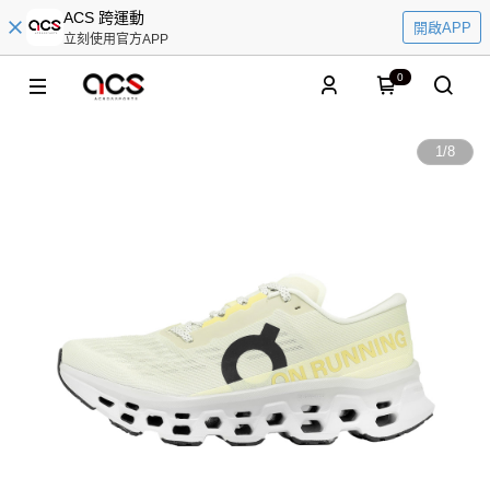
ACS 跨運動
開啟APP
立刻使用官方APP
0
1
/
8