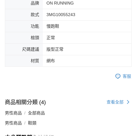
品牌
ON RUNNING
４．使用「AFTEE先享後付」時，將依據個別帳號之用戶狀況，依本公司即
時審查核予不同之上限額度；若仍有額度不足之情形，本公司將視審查結果
款式
3MG10055243
請求用戶進行身份認證。
５．嚴禁一人註冊多個帳號或使用他人資訊註冊。若發現惡意使用之情形，
功能
慢跑鞋
恩沛科技股份有限公司將有權停止該用戶之使用額度並採取法律行動。
楦頭
正常
尺碼建議
版型正常
材質
網布
客服
商品相關分類 (4)
查看全部
男性商品
全部商品
男性商品
鞋類