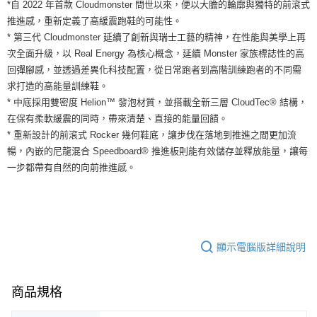
運送方式
*自 2022 年首款 Cloudmonster 問世以來，便以大膽的輪廓與獨特的前滾式
２．便利：只要手機號碼，簡訊認證，即可結帳。
推進感，重新定義了高緩震跑鞋的可能性。
３．安心：先確認商品／服務後，再付款。
全家取貨付款
* 第三代 Cloudmonster 延續了創新與瑞士工藝的精神，在性能與美學上再
每筆NT$60，滿NT$1,500(含以上)免運費
【「AFTEE先享後付」結帳流程】
次全面升級，以 Real Energy 為核心概念，延續 Monster 家族標誌性的高
１．於結帳方式選擇「AFTEE先享後付」後，將跳轉至「AFTEE先享後付」
回彈腳感，並透過差異化科技配置，從日常跑者到高階訓練跑者的不同需
付款後全家取貨
結帳頁面，進行簡訊認證並確認金額後，即可完成結帳。
求打造的高能量訓練鞋。
２．訂單成立數日內，您將收到繳費通知簡訊。
每筆NT$60，滿NT$1,500(含以上)免運費
３．收到繳費通知簡訊後14天內，點擊此簡訊中的連結，可透過四大超商／
* 中底採用雙密度 Helion™ 發泡材質，並搭載全新三層 CloudTec® 結構，
ATM／網路銀行／等多元方式進行付款，方視為交易完成。
7-11取貨付款
在保有柔軟緩震的同時，帶來清楚、直接的能量回饋。
※ 請注意：結帳手續完成當下不需立刻繳費，但若您需要取消訂單，請聯絡
* 重新設計的前滾式 Rocker 幾何鞋底，讓步伐在落地到推進之間更加流
每筆NT$60，滿NT$1,500(含以上)免運費
購買商品的店家。未經商家同意取消之訂單仍視為有效，需透過AFTEE先享
後付繳納相關費用。
暢，內嵌的尼龍混合 Speedboard® 推進板則能有效儲存並釋放能量，讓每
付款後7-11取貨
※ 交易是否成功請以「AFTEE先享後付 」之結帳頁面顯示為準，若有關於
一步都帶有自然的向前推進感。
是否繳費成功／繳費後需取消欲退款等相關疑問，請聯繫「AFTEE先享後付
每筆NT$60，滿NT$1,500(含以上)免運費
客戶支援中心」
https://netprotections.freshdesk.com/support/home
宅配
【注意事項】
１．透過由恩沛科技股份有限公司提供之「AFTEE先享後付」服務完成之交
每筆NT$100，滿NT$1,500(含以上)免運費
易，需依本服務之必要範圍內提供個人資料，並將交易相關給付款項請求債
顯示電腦版詳細說明
權轉讓予恩沛科技股份有限公司。
２．關於個人資料處理事宜，請瀏覽以下網址：
https://aftee.tw/terms/#terms3
３．未成年的使用者請事先徵得法定代理人或監護人之同意方可使用
商品規格
「AFTEE先享後付」，若未經同意申辦者引起之損失，本公司不負相關責
任。