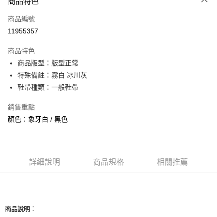
商品特色
信用卡一次付款
商品編號
信用卡分期付款
11955357
3 期 0 利率 每期
NT$1,893
21家銀行
商品特色
合作金庫商業銀行
第一商業銀行
超商取貨付款
商品版型：版型正常
華南商業銀行
彰化商業銀行
特殊備註：霧白 冰川灰
LINE Pay
上海商業儲蓄銀行
台北富邦商業銀行
國泰世華商業銀行
兆豐國際商業銀行
鞋帶種類：一般鞋帶
Apple Pay
臺灣中小企業銀行
台中商業銀行
銷售重點
匯豐（台灣）商業銀行
華泰商業銀行
街口支付
聯邦商業銀行
遠東國際商業銀行
顏色：象牙白 / 黑色
元大商業銀行
永豐商業銀行
悠遊付
玉山商業銀行
星展（台灣）商業銀行
台新國際商業銀行
中國信託商業銀行
全盈+PAY
台灣樂天信用卡公司
詳細說明
商品規格
相關推薦
AFTEE先享後付
相關說明
【關於「AFTEE先享後付」】
ATM付款
AFTEE先享後付是「在收到商品之後才付款」的支付方式。 讓您購物簡單
便利好安心！
：
商品說明
１．簡單：不需註冊會員、不需綁卡、不需儲值。