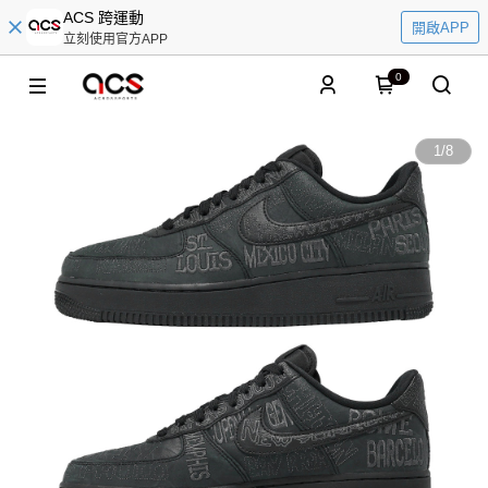
ACS 跨運動
開啟APP
立刻使用官方APP
0
1
/
8