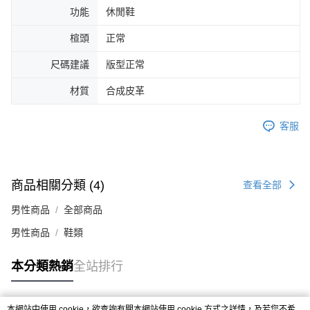
４．使用「AFTEE先享後付」時，將依據個別帳號之用戶狀況，依本公司即
功能
休閒鞋
時審查核予不同之上限額度；若仍有額度不足之情形，本公司將視審查結果
請求用戶進行身份認證。
楦頭
正常
５．嚴禁一人註冊多個帳號或使用他人資訊註冊。若發現惡意使用之情形，
恩沛科技股份有限公司將有權停止該用戶之使用額度並採取法律行動。
尺碼建議
版型正常
材質
合成皮革
客服
商品相關分類 (4)
查看全部
男性商品
全部商品
男性商品
鞋類
本分類熱銷
全站排行
本網站中使用 cookie，欲查詢有關本網站使用 cookie 方式之詳情，及若您不希