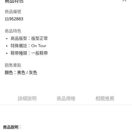
商品特色
信用卡一次付款
商品編號
信用卡分期付款
11952883
3 期 0 利率 每期
NT$1,126
21家銀行
商品特色
合作金庫商業銀行
第一商業銀行
超商取貨付款
商品版型：版型正常
華南商業銀行
彰化商業銀行
特殊備註：On Tour
LINE Pay
上海商業儲蓄銀行
台北富邦商業銀行
國泰世華商業銀行
兆豐國際商業銀行
鞋帶種類：一般鞋帶
Apple Pay
臺灣中小企業銀行
台中商業銀行
銷售重點
匯豐（台灣）商業銀行
華泰商業銀行
街口支付
聯邦商業銀行
遠東國際商業銀行
顏色：黑色 / 灰色
元大商業銀行
永豐商業銀行
悠遊付
玉山商業銀行
星展（台灣）商業銀行
台新國際商業銀行
中國信託商業銀行
全盈+PAY
台灣樂天信用卡公司
詳細說明
商品規格
相關推薦
AFTEE先享後付
相關說明
【關於「AFTEE先享後付」】
ATM付款
AFTEE先享後付是「在收到商品之後才付款」的支付方式。 讓您購物簡單
便利好安心！
：
商品說明
１．簡單：不需註冊會員、不需綁卡、不需儲值。