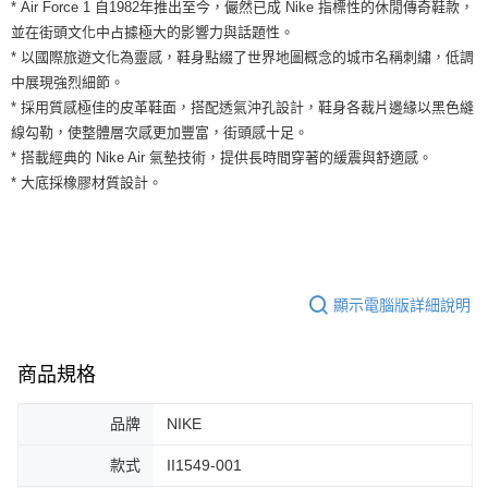
運送方式
* Air Force 1 自1982年推出至今，儼然已成 Nike 指標性的休閒傳奇鞋款，
２．便利：只要手機號碼，簡訊認證，即可結帳。
並在街頭文化中占據極大的影響力與話題性。
３．安心：先確認商品／服務後，再付款。
全家取貨付款
* 以國際旅遊文化為靈感，鞋身點綴了世界地圖概念的城市名稱刺繡，低調
每筆NT$60，滿NT$1,500(含以上)免運費
【「AFTEE先享後付」結帳流程】
中展現強烈細節。
１．於結帳方式選擇「AFTEE先享後付」後，將跳轉至「AFTEE先享後付」
* 採用質感極佳的皮革鞋面，搭配透氣沖孔設計，鞋身各裁片邊緣以黑色縫
付款後全家取貨
結帳頁面，進行簡訊認證並確認金額後，即可完成結帳。
線勾勒，使整體層次感更加豐富，街頭感十足。
２．訂單成立數日內，您將收到繳費通知簡訊。
每筆NT$60，滿NT$1,500(含以上)免運費
３．收到繳費通知簡訊後14天內，點擊此簡訊中的連結，可透過四大超商／
* 搭載經典的 Nike Air 氣墊技術，提供長時間穿著的緩震與舒適感。
ATM／網路銀行／等多元方式進行付款，方視為交易完成。
7-11取貨付款
* 大底採橡膠材質設計。
※ 請注意：結帳手續完成當下不需立刻繳費，但若您需要取消訂單，請聯絡
每筆NT$60，滿NT$1,500(含以上)免運費
購買商品的店家。未經商家同意取消之訂單仍視為有效，需透過AFTEE先享
後付繳納相關費用。
付款後7-11取貨
※ 交易是否成功請以「AFTEE先享後付 」之結帳頁面顯示為準，若有關於
是否繳費成功／繳費後需取消欲退款等相關疑問，請聯繫「AFTEE先享後付
每筆NT$60，滿NT$1,500(含以上)免運費
客戶支援中心」
https://netprotections.freshdesk.com/support/home
顯示電腦版詳細說明
宅配
【注意事項】
１．透過由恩沛科技股份有限公司提供之「AFTEE先享後付」服務完成之交
每筆NT$100，滿NT$1,500(含以上)免運費
易，需依本服務之必要範圍內提供個人資料，並將交易相關給付款項請求債
商品規格
權轉讓予恩沛科技股份有限公司。
２．關於個人資料處理事宜，請瀏覽以下網址：
品牌
NIKE
https://aftee.tw/terms/#terms3
３．未成年的使用者請事先徵得法定代理人或監護人之同意方可使用
款式
II1549-001
「AFTEE先享後付」，若未經同意申辦者引起之損失，本公司不負相關責
任。