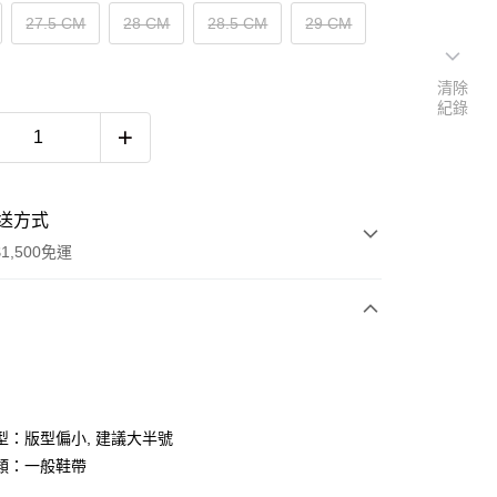
27.5 CM
28 CM
28.5 CM
29 CM
清除
紀錄
送方式
1,500免運
次付款
期付款
0 利率 每期
NT$1,826
21家銀行
型：版型偏小, 建議大半號
庫商業銀行
第一商業銀行
類：一般鞋帶
付款
業銀行
彰化商業銀行