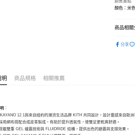
銷售重點
LINE Pay
上海商
顏色：米色 
國泰世
Apple Pay
臺灣中
匯豐（
街口支付
商品相關分
聯邦商
元大商
悠遊付
男性商品
玉山商
分享
台新國
全盈+PAY
男性商品
台灣樂
AFTEE先
依運動類
相關說明
依品牌
【關於「A
ATM付款
說明
商品規格
相關推薦
AFTEE
便利好安
１．簡單
２．便利
運送方式
３．安心
全家取貨
：
說明
【「AFT
EL-KAYANO 12.1與來自紐約的潮流生活品牌 KITH 共同設計，設計靈感來自
每筆NT$6
１．於結帳
付」結帳
面採用網布搭配合成皮革製成，有助於提升透氣性，使雙足更乾爽舒適。
付款後全
２．訂單
底搭載雙重 GEL 緩震技術與 FLUIDRIDE 結構，提供出色的避震與支撐效果。
３．收到繳
每筆NT$6