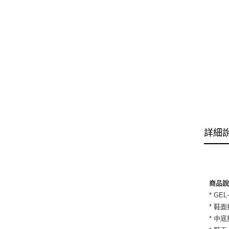
詳細
商品
* G
* 鞋
* 中