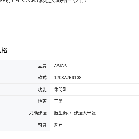
舌上印有 GEL-KAYANO 系列之父榧野俊一的姓氏。
／ATM／
※ 請注意
7-11取貨
絡購買商品
先享後付
每筆NT$6
※ 交易是
是否繳費成
付款後7-1
付客戶支
每筆NT$6
【注意事
規格
宅配
１．透過由
交易，需
每筆NT$1
求債權轉
品牌
ASICS
２．關於
https://aft
款式
1203A759108
３．未成
「AFTE
功能
休閒鞋
任。
４．使用「
楦頭
正常
即時審查
結果請求
尺碼建議
版型偏小, 建議大半號
５．嚴禁
形，恩沛
材質
網布
動。