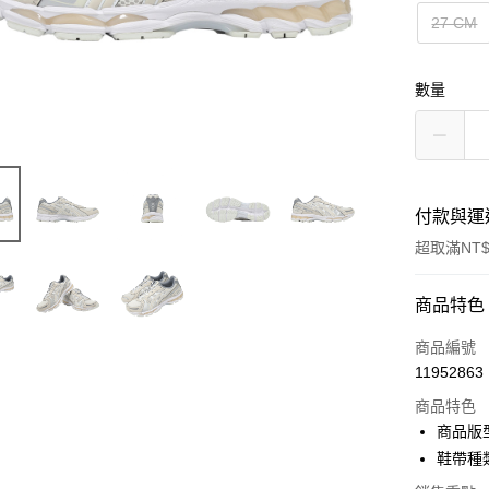
27 CM
數量
付款與運
超取滿NT$
付款方式
商品特色
信用卡一
商品編號
11952863
信用卡分
商品特色
3 期 
商品版
合作金
鞋帶種
超商取貨
華南商