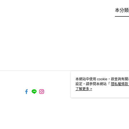
本分類
本網站中使用 cookie，欲查詢有關
設定，請參閱本網站「
隱私權條款
使用 cookie。
了解更多 >