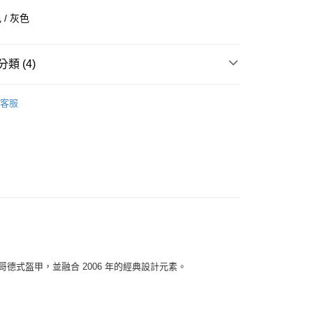
業儲蓄銀行
台北富邦商業銀行
/ 灰色
華商業銀行
兆豐國際商業銀行
小企業銀行
台中商業銀行
台灣）商業銀行
華泰商業銀行
類 (4)
業銀行
遠東國際商業銀行
業銀行
永豐商業銀行
全部商品
業銀行
星展（台灣）商業銀行
客服
際商業銀行
中國信託商業銀行
鞋類
天信用卡公司
享後付
型
休閒
ASICS
FTEE先享後付」】
先享後付是「在收到商品之後才付款」的支付方式。 讓您購物簡單
心！
：不需註冊會員、不需綁卡、不需儲值。
：只要手機號碼，簡訊認證，即可結帳。
：先確認商品／服務後，再付款。
付款
EE先享後付」結帳流程】
歐洲哥德式盔甲，並融合 2006 年的經典設計元素。
0，滿NT$1,500(含以上)免運費
方式選擇「AFTEE先享後付」後，將跳轉至「AFTEE先享後
頁面，進行簡訊認證並確認金額後，即可完成結帳。
家取貨
成立數日內，您將收到繳費通知簡訊。
費通知簡訊後14天內，點擊此簡訊中的連結，可透過四大超商
0，滿NT$1,500(含以上)免運費