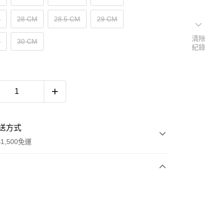
M
28 CM
28.5 CM
29 CM
清除
M
30 CM
紀錄
送方式
1,500免運
次付款
期付款