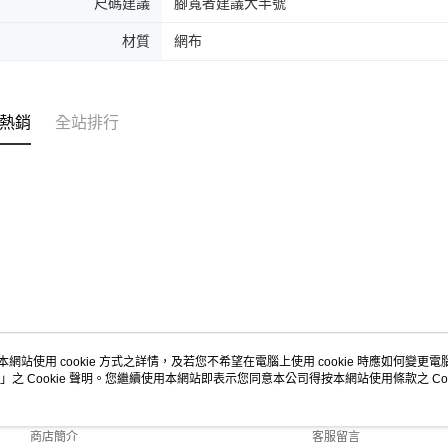
形，恩沛
尺碼建議
腳寬者建議大半號
動。
材質
網布
熱銷
全站排行
本網站使用 cookie 方式之詳情，及若您不希望在電腦上使用 cookie 時應如何變更電腦的
」之 Cookie 聲明。您繼續使用本網站即表示您同意本公司得按本網站使用條款之 Coo
關於我們
客服資訊
品牌故事
購物說明
商店簡介
客服留言