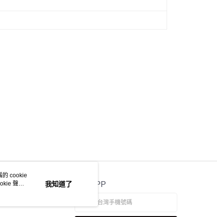
科技股份有限公司將有權停止該用戶之使用額度並採取法律行
 cookie
kie 聲明
我知道了
官方APP