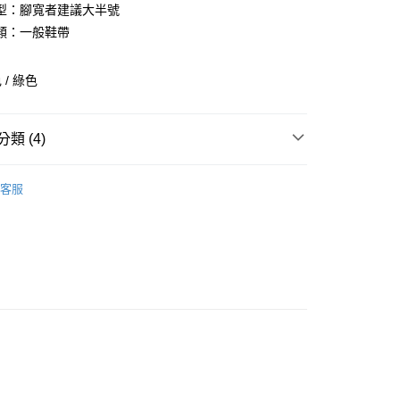
0 利率 每期
NT$1,193
21家銀行
型：腳寬者建議大半號
庫商業銀行
第一商業銀行
類：一般鞋帶
付款
業銀行
彰化商業銀行
業儲蓄銀行
台北富邦商業銀行
/ 綠色
華商業銀行
兆豐國際商業銀行
小企業銀行
台中商業銀行
台灣）商業銀行
華泰商業銀行
類 (4)
業銀行
遠東國際商業銀行
業銀行
永豐商業銀行
全部商品
業銀行
星展（台灣）商業銀行
客服
際商業銀行
中國信託商業銀行
鞋類
天信用卡公司
享後付
型
其他運動
ASICS
FTEE先享後付」】
先享後付是「在收到商品之後才付款」的支付方式。 讓您購物簡單
心！
：不需註冊會員、不需綁卡、不需儲值。
：只要手機號碼，簡訊認證，即可結帳。
：先確認商品／服務後，再付款。
付款
EE先享後付」結帳流程】
0，滿NT$1,500(含以上)免運費
方式選擇「AFTEE先享後付」後，將跳轉至「AFTEE先享後