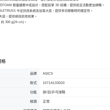
付」結帳
LYTEFOAM 輕量緩衝中底設計，搭配前掌 3D 結構，提供前足活動更加順暢。
付款後全
２．訂單
TABLETRUSS 中足抗扭系統及加寬大底，提供多向移動時的穩定性。
３．收到繳
每筆NT$6
膠大底，提供絕佳抓地效果。
／ATM／
※ 請注意
 約 300 g(24 cm)。
7-11取貨
絡購買商品
先享後付
每筆NT$6
※ 交易是
是否繳費成
付款後7-1
付客戶支
每筆NT$6
【注意事
宅配
１．透過由
規格
交易，需
每筆NT$1
求債權轉
２．關於
品牌
ASICS
https://aft
３．未成
款式
1071A133020
「AFTE
任。
功能
排/羽/乒乓球鞋
４．使用「
即時審查
楦頭
正常
結果請求
５．嚴禁