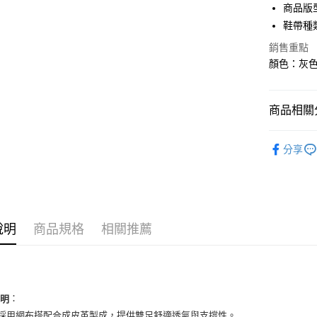
3 期 
商品版
合作金
鞋帶種
超商取貨
華南商
銷售重點
LINE Pay
上海商
顏色：灰色 
國泰世
Apple Pay
臺灣中
匯豐（
街口支付
商品相關分
聯邦商
元大商
悠遊付
男性商品
玉山商
分享
台新國
全盈+PAY
男性商品
台灣樂
AFTEE先
依運動類
相關說明
依品牌
【關於「A
ATM付款
說明
商品規格
相關推薦
AFTEE
便利好安
１．簡單
２．便利
運送方式
３．安心
全家取貨
：
說明
【「AFT
面採用網布搭配合成皮革製成，提供雙足舒適透氣與支撐性。
每筆NT$6
１．於結帳