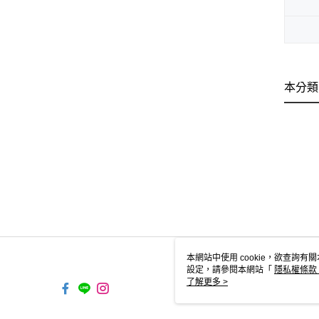
本分類
本網站中使用 cookie，欲查詢有關
設定，請參閱本網站「
隱私權條款
使用 cookie。
了解更多 >