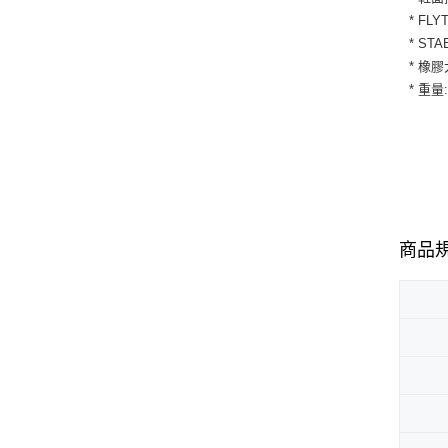
* F
* S
* 橡
* 重量:
商品