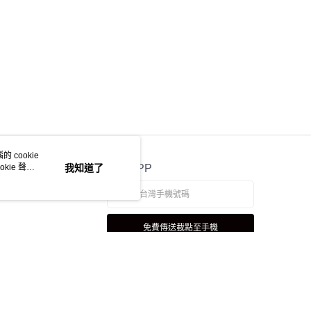
 cookie
kie 聲明
我知道了
官方APP
免費傳送載點至手機
若接到可疑電話，請洽詢165反詐騙專線
本站最佳瀏覽環境請使用 Google Chrome、Firefox 或 Edge 以上版本