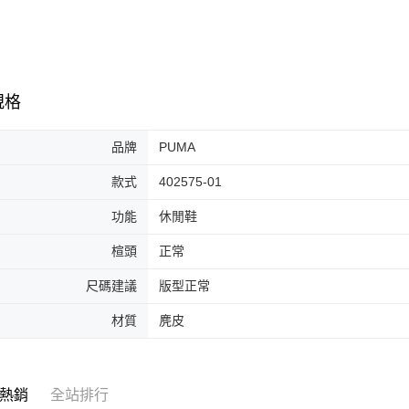
7-11取貨
絡購買商品
先享後付
每筆NT$6
※ 交易是
是否繳費成
付款後7-1
付客戶支
每筆NT$6
規格
【注意事
宅配
１．透過由
交易，需
品牌
PUMA
每筆NT$1
求債權轉
２．關於
款式
402575-01
https://aft
３．未成
功能
休閒鞋
「AFTE
任。
楦頭
正常
４．使用「
即時審查
尺碼建議
版型正常
結果請求
５．嚴禁
材質
麂皮
形，恩沛
動。
熱銷
全站排行