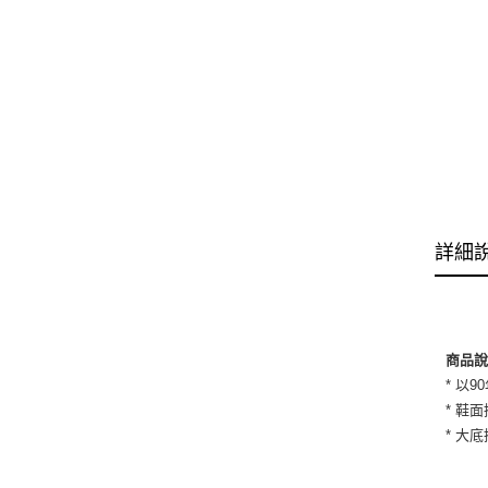
詳細
商品
* 以
* 鞋
* 大