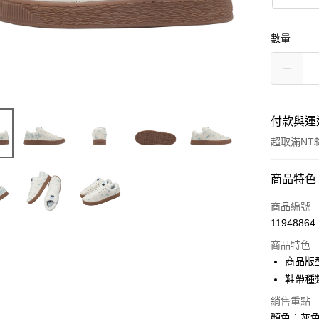
數量
付款與運
超取滿NT$
付款方式
商品特色
信用卡一
商品編號
11948864
信用卡分
商品特色
3 期 
商品版
合作金
鞋帶種
超商取貨
華南商
銷售重點
LINE Pay
上海商
顏色：灰色 