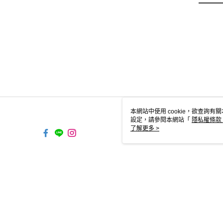
本網站中使用 cookie，欲查詢有關
設定，請參閱本網站「
隱私權條款
使用 cookie。
了解更多 >
TW-MWG1-66-127 Web2.0 Defau
© 2026 by 跨運動有限公司