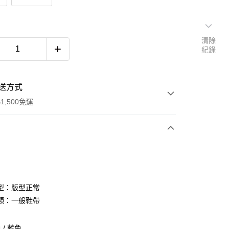
清除
紀錄
送方式
1,500免運
次付款
期付款
0 利率 每期
NT$660
21家銀行
型：版型正常
庫商業銀行
第一商業銀行
類：一般鞋帶
付款
業銀行
彰化商業銀行
業儲蓄銀行
台北富邦商業銀行
/ 藍色