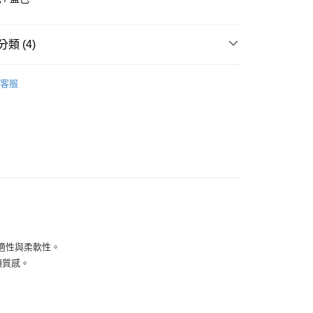
華商業銀行
兆豐國際商業銀行
小企業銀行
台中商業銀行
台灣）商業銀行
華泰商業銀行
類 (4)
業銀行
遠東國際商業銀行
業銀行
永豐商業銀行
全部商品
業銀行
星展（台灣）商業銀行
客服
際商業銀行
中國信託商業銀行
鞋類
天信用卡公司
享後付
型
休閒
PUMA
FTEE先享後付」】
先享後付是「在收到商品之後才付款」的支付方式。 讓您購物簡單
心！
：不需註冊會員、不需綁卡、不需儲值。
：只要手機號碼，簡訊認證，即可結帳。
：先確認商品／服務後，再付款。
付款
EE先享後付」結帳流程】
舒適性與柔軟性。
0，滿NT$1,500(含以上)免運費
方式選擇「AFTEE先享後付」後，將跳轉至「AFTEE先享後
頁面，進行簡訊認證並確認金額後，即可完成結帳。
頭質感。
家取貨
成立數日內，您將收到繳費通知簡訊。
費通知簡訊後14天內，點擊此簡訊中的連結，可透過四大超商
0，滿NT$1,500(含以上)免運費
網路銀行／等多元方式進行付款，方視為交易完成。
：結帳手續完成當下不需立刻繳費，但若您需要取消訂單，請聯