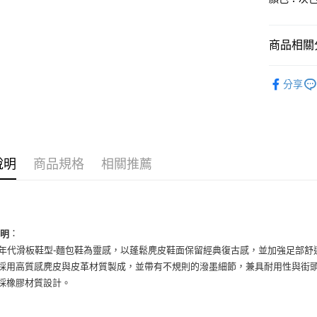
國泰世
Apple Pay
臺灣中
匯豐（
街口支付
商品相關分
聯邦商
元大商
悠遊付
男性商品
玉山商
分享
台新國
全盈+PAY
男性商品
台灣樂
AFTEE先
依運動類
相關說明
依品牌
【關於「A
ATM付款
說明
商品規格
相關推薦
AFTEE
便利好安
１．簡單
２．便利
運送方式
３．安心
全家取貨
：
說明
【「AFT
90年代滑板鞋型-麵包鞋為靈感，以蓬鬆麂皮鞋面保留經典復古感，並加強足部
每筆NT$6
１．於結帳
付」結帳
面採用高質感麂皮與皮革材質製成，並帶有不規則的潑墨細節，兼具耐用性與街
付款後全
２．訂單
底採橡膠材質設計。
３．收到繳
每筆NT$6
／ATM／
※ 請注意