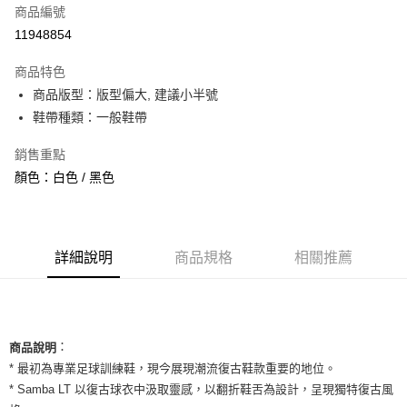
商品編號
信用卡分期付款
11948854
3 期 0 利率 每期
NT$860
21家銀行
商品特色
合作金庫商業銀行
第一商業銀行
超商取貨付款
商品版型：版型偏大, 建議小半號
華南商業銀行
彰化商業銀行
鞋帶種類：一般鞋帶
LINE Pay
上海商業儲蓄銀行
台北富邦商業銀行
國泰世華商業銀行
兆豐國際商業銀行
Apple Pay
銷售重點
臺灣中小企業銀行
台中商業銀行
顏色：白色 / 黑色
匯豐（台灣）商業銀行
華泰商業銀行
街口支付
聯邦商業銀行
遠東國際商業銀行
元大商業銀行
永豐商業銀行
悠遊付
玉山商業銀行
星展（台灣）商業銀行
台新國際商業銀行
中國信託商業銀行
全盈+PAY
詳細說明
商品規格
相關推薦
台灣樂天信用卡公司
AFTEE先享後付
相關說明
【關於「AFTEE先享後付」】
ATM付款
：
AFTEE先享後付是「在收到商品之後才付款」的支付方式。 讓您購物簡單
商品說明
便利好安心！
* 最初為專業足球訓練鞋，現今展現潮流復古鞋款重要的地位。
１．簡單：不需註冊會員、不需綁卡、不需儲值。
運送方式
* Samba LT 以復古球衣中汲取靈感，以翻折鞋舌為設計，呈現獨特復古風
２．便利：只要手機號碼，簡訊認證，即可結帳。