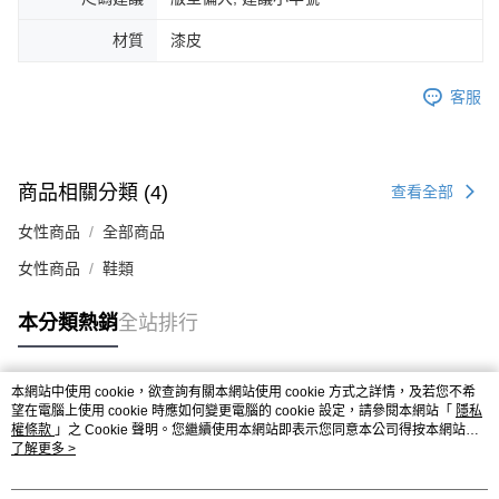
時審查核予不同之上限額度；若仍有額度不足之情形，本公司將視審查結果
請求用戶進行身份認證。
材質
漆皮
５．嚴禁一人註冊多個帳號或使用他人資訊註冊。若發現惡意使用之情形，
恩沛科技股份有限公司將有權停止該用戶之使用額度並採取法律行動。
客服
商品相關分類 (4)
查看全部
女性商品
全部商品
女性商品
鞋類
本分類熱銷
全站排行
本網站中使用 cookie，欲查詢有關本網站使用 cookie 方式之詳情，及若您不希
熱門標籤
望在電腦上使用 cookie 時應如何變更電腦的 cookie 設定，請參閱本網站「
隱私
權條款
」之 Cookie 聲明。您繼續使用本網站即表示您同意本公司得按本網站使
用條款之 Cookie 聲明使用 cookie。
了解更多 >