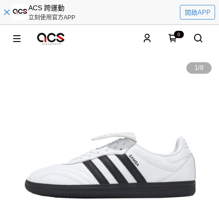
ACS 跨運動
開啟APP
立刻使用官方APP
0
1
/
8