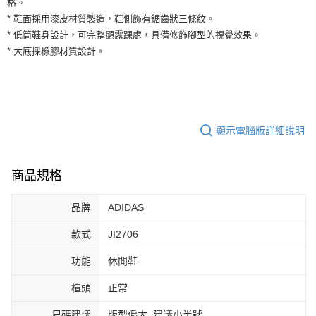
格。
３．安心：先確認商品／服務後，再付款。
全家取貨付款
* 鞋面採用漆皮材質製造，鞋側飾有鋸齒狀三條紋。
每筆NT$60，滿NT$1,500(含以上)免運費
【「AFTEE先享後付」結帳流程】
* 低筒鞋身設計，可完整顯露踝處，具備修飾腳型的視覺效果。
１．於結帳方式選擇「AFTEE先享後付」後，將跳轉至「AFTEE先享後付」
* 大底採橡膠材質設計。
付款後全家取貨
結帳頁面，進行簡訊認證並確認金額後，即可完成結帳。
２．訂單成立數日內，您將收到繳費通知簡訊。
每筆NT$60，滿NT$1,500(含以上)免運費
３．收到繳費通知簡訊後14天內，點擊此簡訊中的連結，可透過四大超商／
ATM／網路銀行／等多元方式進行付款，方視為交易完成。
7-11取貨付款
※ 請注意：結帳手續完成當下不需立刻繳費，但若您需要取消訂單，請聯絡
每筆NT$60，滿NT$1,500(含以上)免運費
購買商品的店家。未經商家同意取消之訂單仍視為有效，需透過AFTEE先享
顯示電腦版詳細說明
後付繳納相關費用。
付款後7-11取貨
※ 交易是否成功請以「AFTEE先享後付 」之結帳頁面顯示為準，若有關於
是否繳費成功／繳費後需取消欲退款等相關疑問，請聯繫「AFTEE先享後付
每筆NT$60，滿NT$1,500(含以上)免運費
客戶支援中心」
https://netprotections.freshdesk.com/support/home
商品規格
宅配
【注意事項】
品牌
ADIDAS
１．透過由恩沛科技股份有限公司提供之「AFTEE先享後付」服務完成之交
每筆NT$100，滿NT$1,500(含以上)免運費
易，需依本服務之必要範圍內提供個人資料，並將交易相關給付款項請求債
權轉讓予恩沛科技股份有限公司。
款式
JI2706
２．關於個人資料處理事宜，請瀏覽以下網址：
https://aftee.tw/terms/#terms3
功能
休閒鞋
３．未成年的使用者請事先徵得法定代理人或監護人之同意方可使用
「AFTEE先享後付」，若未經同意申辦者引起之損失，本公司不負相關責
楦頭
正常
任。
４．使用「AFTEE先享後付」時，將依據個別帳號之用戶狀況，依本公司即
尺碼建議
版型偏大, 建議小半號