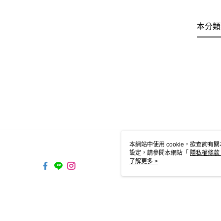
本分類
本網站中使用 cookie，欲查詢有關
設定，請參閱本網站「
隱私權條款
使用 cookie。
了解更多 >