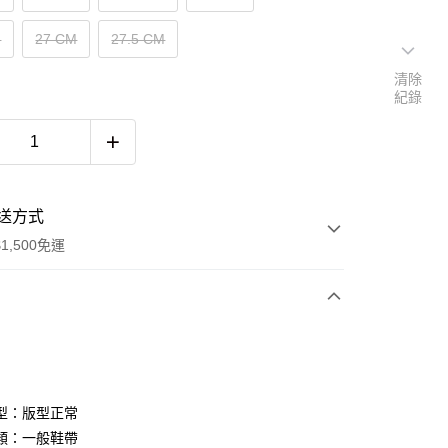
M
27 CM
27.5 CM
清除
紀錄
送方式
1,500免運
次付款
期付款
0 利率 每期
NT$660
21家銀行
型：版型正常
庫商業銀行
第一商業銀行
類：一般鞋帶
付款