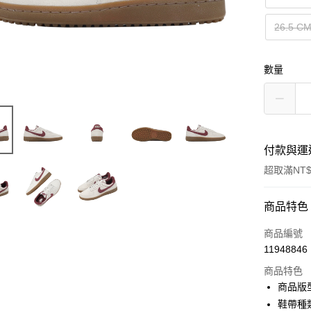
26.5 C
數量
付款與運
超取滿NT$
付款方式
商品特色
信用卡一
商品編號
11948846
信用卡分
商品特色
3 期 
商品版
合作金
鞋帶種
超商取貨