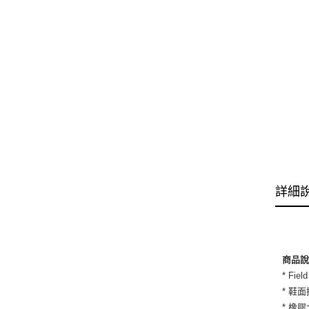
詳細
商品
* Fi
* 鞋
* 橡