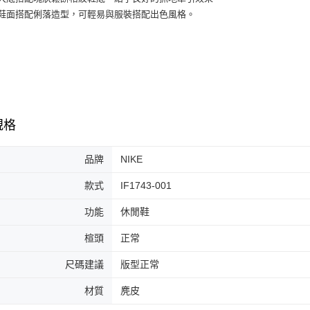
３．收到繳
每筆NT$6
約鞋面搭配俐落造型，可輕易與服裝搭配出色風格。
／ATM／
※ 請注意
7-11取貨
絡購買商品
先享後付
每筆NT$6
※ 交易是
是否繳費成
付款後7-1
付客戶支
每筆NT$6
【注意事
規格
宅配
１．透過由
交易，需
每筆NT$1
求債權轉
品牌
NIKE
２．關於
https://aft
款式
IF1743-001
３．未成
「AFTE
功能
休閒鞋
任。
４．使用「
楦頭
正常
即時審查
結果請求
尺碼建議
版型正常
５．嚴禁
形，恩沛
材質
麂皮
動。