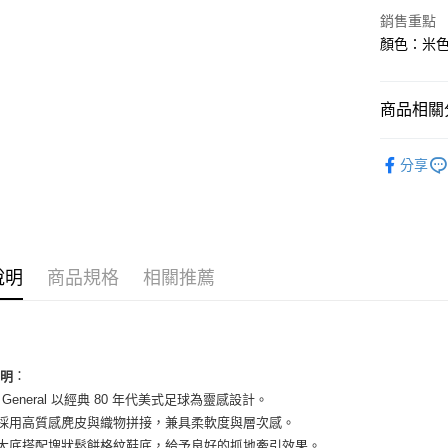
華南商
銷售重點
LINE Pay
上海商
顏色：米色 
國泰世
Apple Pay
臺灣中
匯豐（
街口支付
商品相關分
聯邦商
元大商
悠遊付
女性商品
玉山商
分享
台新國
全盈+PAY
女性商品
台灣樂
AFTEE先
依運動類
相關說明
依品牌
【關於「A
ATM付款
說明
商品規格
相關推薦
AFTEE
便利好安
１．簡單
２．便利
運送方式
３．安心
全家取貨
：
說明
【「AFT
eld General 以經典 80 年代美式足球為靈感設計。
每筆NT$6
１．於結帳
付」結帳
面採用高質感麂皮與織物拼接，兼具柔軟度與層次感。
付款後全
２．訂單
膠大底搭配塊狀鬆餅格紋鞋底，給予良好的抓地牽引效果。