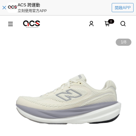
ACS 跨運動
開啟APP
立刻使用官方APP
0
1
/
8