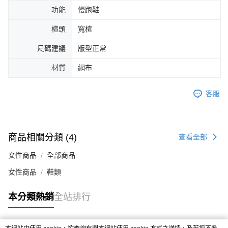
４．使用「AFTEE先享後付」時，將依據個別帳號之用戶狀況，依本公司即
功能
慢跑鞋
時審查核予不同之上限額度；若仍有額度不足之情形，本公司將視審查結果
請求用戶進行身份認證。
楦頭
寬楦
５．嚴禁一人註冊多個帳號或使用他人資訊註冊。若發現惡意使用之情形，
恩沛科技股份有限公司將有權停止該用戶之使用額度並採取法律行動。
尺碼建議
版型正常
材質
網布
客服
商品相關分類 (4)
查看全部
女性商品
全部商品
女性商品
鞋類
本分類熱銷
全站排行