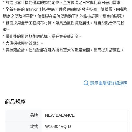
運送方式
* 舒適可靠且機能優異的獨特定位，全方位滿足日常與比賽日著用需求。
２．便利：只要手機號碼，簡訊認證，即可結帳。
* 全新升級的 Infinion 科技中底，透過更細緻的發泡技術，讓緩震、回彈與
３．安心：先確認商品／服務後，再付款。
全家取貨付款
穩定之間取得平衡，使雙腳在長時間跑動下也能維持舒適、穩定的腳感。
每筆NT$60，滿NT$1,500(含以上)免運費
【「AFTEE先享後付」結帳流程】
* 鞋面採用全新工程網布材質，兼具透氣性與延展性，能自然貼合不同腳
１．於結帳方式選擇「AFTEE先享後付」後，將跳轉至「AFTEE先享後付」
型。
付款後全家取貨
結帳頁面，進行簡訊認證並確認金額後，即可完成結帳。
２．訂單成立數日內，您將收到繳費通知簡訊。
* 優化後的鞋領與後跟結構，提升穿著穩定度。
每筆NT$60，滿NT$1,500(含以上)免運費
３．收到繳費通知簡訊後14天內，點擊此簡訊中的連結，可透過四大超商／
* 大底採橡膠材質設計。
ATM／網路銀行／等多元方式進行付款，方視為交易完成。
7-11取貨付款
* 寬楦頭設計，使前趾部在鞋內擁有更大的延展空間，進而提升舒適性。
※ 請注意：結帳手續完成當下不需立刻繳費，但若您需要取消訂單，請聯絡
每筆NT$60，滿NT$1,500(含以上)免運費
購買商品的店家。未經商家同意取消之訂單仍視為有效，需透過AFTEE先享
後付繳納相關費用。
付款後7-11取貨
※ 交易是否成功請以「AFTEE先享後付 」之結帳頁面顯示為準，若有關於
是否繳費成功／繳費後需取消欲退款等相關疑問，請聯繫「AFTEE先享後付
每筆NT$60，滿NT$1,500(含以上)免運費
客戶支援中心」
https://netprotections.freshdesk.com/support/home
顯示電腦版詳細說明
宅配
【注意事項】
１．透過由恩沛科技股份有限公司提供之「AFTEE先享後付」服務完成之交
每筆NT$100，滿NT$1,500(含以上)免運費
易，需依本服務之必要範圍內提供個人資料，並將交易相關給付款項請求債
商品規格
權轉讓予恩沛科技股份有限公司。
２．關於個人資料處理事宜，請瀏覽以下網址：
品牌
NEW BALANCE
https://aftee.tw/terms/#terms3
３．未成年的使用者請事先徵得法定代理人或監護人之同意方可使用
「AFTEE先享後付」，若未經同意申辦者引起之損失，本公司不負相關責
款式
W10804VQ-D
任。