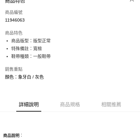
商品特色
信用卡一次付款
商品編號
信用卡分期付款
11946063
3 期 0 利率 每期
NT$1,260
21家銀行
商品特色
合作金庫商業銀行
第一商業銀行
超商取貨付款
商品版型：版型正常
華南商業銀行
彰化商業銀行
特殊備註：寬楦
LINE Pay
上海商業儲蓄銀行
台北富邦商業銀行
國泰世華商業銀行
兆豐國際商業銀行
鞋帶種類：一般鞋帶
Apple Pay
臺灣中小企業銀行
台中商業銀行
銷售重點
匯豐（台灣）商業銀行
華泰商業銀行
街口支付
聯邦商業銀行
遠東國際商業銀行
顏色：象牙白 / 灰色
元大商業銀行
永豐商業銀行
悠遊付
玉山商業銀行
星展（台灣）商業銀行
台新國際商業銀行
中國信託商業銀行
全盈+PAY
台灣樂天信用卡公司
詳細說明
商品規格
相關推薦
AFTEE先享後付
相關說明
【關於「AFTEE先享後付」】
ATM付款
AFTEE先享後付是「在收到商品之後才付款」的支付方式。 讓您購物簡單
便利好安心！
：
商品說明
１．簡單：不需註冊會員、不需綁卡、不需儲值。