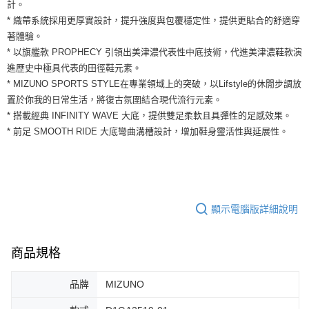
運送方式
計。
２．便利：只要手機號碼，簡訊認證，即可結帳。
* 織帶系統採用更厚實設計，提升強度與包覆穩定性，提供更貼合的舒適穿
３．安心：先確認商品／服務後，再付款。
全家取貨付款
著體驗。
每筆NT$60，滿NT$1,500(含以上)免運費
【「AFTEE先享後付」結帳流程】
* 以旗艦款 PROPHECY 引領出美津濃代表性中底技術，代進美津濃鞋款演
１．於結帳方式選擇「AFTEE先享後付」後，將跳轉至「AFTEE先享後付」
進歷史中極具代表的田徑鞋元素。
付款後全家取貨
結帳頁面，進行簡訊認證並確認金額後，即可完成結帳。
* MIZUNO SPORTS STYLE在專業領域上的突破，以Lifstyle的休閒步調放
２．訂單成立數日內，您將收到繳費通知簡訊。
每筆NT$60，滿NT$1,500(含以上)免運費
３．收到繳費通知簡訊後14天內，點擊此簡訊中的連結，可透過四大超商／
置於你我的日常生活，將復古氛圍結合現代流行元素。
ATM／網路銀行／等多元方式進行付款，方視為交易完成。
7-11取貨付款
* 搭載經典 INFINITY WAVE 大底，提供雙足柔軟且具彈性的足感效果。
※ 請注意：結帳手續完成當下不需立刻繳費，但若您需要取消訂單，請聯絡
* 前足 SMOOTH RIDE 大底彎曲溝槽設計，增加鞋身靈活性與延展性。
每筆NT$60，滿NT$1,500(含以上)免運費
購買商品的店家。未經商家同意取消之訂單仍視為有效，需透過AFTEE先享
後付繳納相關費用。
付款後7-11取貨
※ 交易是否成功請以「AFTEE先享後付 」之結帳頁面顯示為準，若有關於
是否繳費成功／繳費後需取消欲退款等相關疑問，請聯繫「AFTEE先享後付
每筆NT$60，滿NT$1,500(含以上)免運費
客戶支援中心」
https://netprotections.freshdesk.com/support/home
宅配
顯示電腦版詳細說明
【注意事項】
１．透過由恩沛科技股份有限公司提供之「AFTEE先享後付」服務完成之交
每筆NT$100，滿NT$1,500(含以上)免運費
易，需依本服務之必要範圍內提供個人資料，並將交易相關給付款項請求債
權轉讓予恩沛科技股份有限公司。
商品規格
２．關於個人資料處理事宜，請瀏覽以下網址：
https://aftee.tw/terms/#terms3
３．未成年的使用者請事先徵得法定代理人或監護人之同意方可使用
品牌
MIZUNO
「AFTEE先享後付」，若未經同意申辦者引起之損失，本公司不負相關責
任。