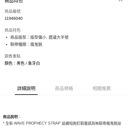
商品特色
信用卡一次付款
商品編號
信用卡分期付款
11946040
3 期 0 利率 每期
NT$1,593
21家銀行
商品特色
合作金庫商業銀行
第一商業銀行
超商取貨付款
商品版型：版型偏小, 建議大半號
華南商業銀行
彰化商業銀行
鞋帶種類：魔鬼氈
LINE Pay
上海商業儲蓄銀行
台北富邦商業銀行
國泰世華商業銀行
兆豐國際商業銀行
Apple Pay
銷售重點
臺灣中小企業銀行
台中商業銀行
顏色：黑色 / 象牙白
匯豐（台灣）商業銀行
華泰商業銀行
街口支付
聯邦商業銀行
遠東國際商業銀行
元大商業銀行
永豐商業銀行
悠遊付
玉山商業銀行
星展（台灣）商業銀行
台新國際商業銀行
中國信託商業銀行
全盈+PAY
詳細說明
商品規格
相關推薦
台灣樂天信用卡公司
AFTEE先享後付
相關說明
【關於「AFTEE先享後付」】
ATM付款
：
AFTEE先享後付是「在收到商品之後才付款」的支付方式。 讓您購物簡單
商品說明
便利好安心！
* 全新 WAVE PROPHECY STRAP 延續短跑釘鞋靈感與無鞋帶魔鬼氈設
１．簡單：不需註冊會員、不需綁卡、不需儲值。