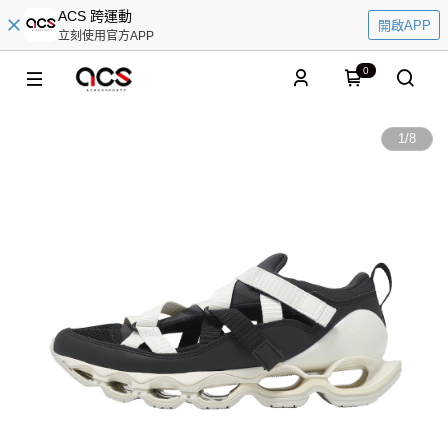
ACS 跨運動
開啟APP
立刻使用官方APP
0
1
/
8