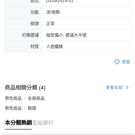
款式
D1GA2519-01
４．使用「AFTEE先享後付」時，將依據個別帳號之用戶狀況，依本公司即
時審查核予不同之上限額度；若仍有額度不足之情形，本公司將視審查結果
功能
涼/拖鞋
請求用戶進行身份認證。
５．嚴禁一人註冊多個帳號或使用他人資訊註冊。若發現惡意使用之情形，
楦頭
正常
恩沛科技股份有限公司將有權停止該用戶之使用額度並採取法律行動。
尺碼建議
版型偏小, 建議大半號
材質
人造纖維
客服
商品相關分類 (4)
查看全部
男性商品
全部商品
男性商品
鞋類
本分類熱銷
全站排行