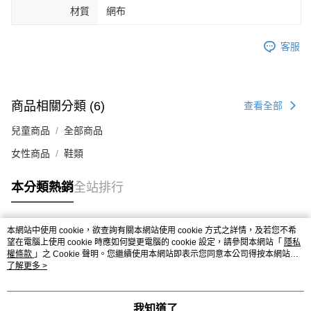
材質
網布
４．使用「AFTEE先享後付」時，將依據個別帳號之用戶狀況，依本公司即
時審查核予不同之上限額度；若仍有額度不足之情形，本公司將視審查結果
請求用戶進行身份認證。
客服
５．嚴禁一人註冊多個帳號或使用他人資訊註冊。若發現惡意使用之情形，
恩沛科技股份有限公司將有權停止該用戶之使用額度並採取法律行動。
商品相關分類 (6)
查看全部
兒童商品
全部商品
女性商品
鞋類
本分類熱銷
全站排行
本網站中使用 cookie，欲查詢有關本網站使用 cookie 方式之詳情，及若您不希
熱門標籤
望在電腦上使用 cookie 時應如何變更電腦的 cookie 設定，請參閱本網站「
隱私
權條款
」之 Cookie 聲明。您繼續使用本網站即表示您同意本公司得按本網站使
用條款之 Cookie 聲明使用 cookie。
了解更多 >
我知道了