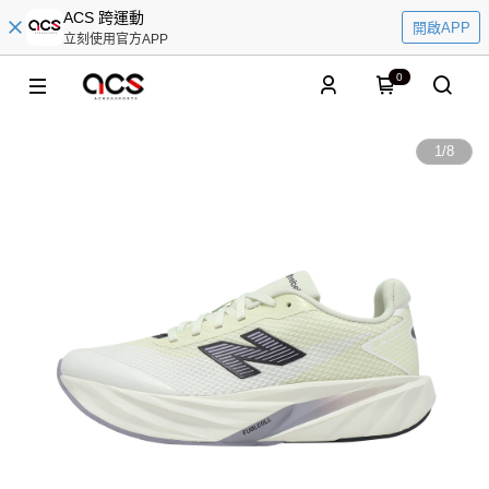
ACS 跨運動
開啟APP
立刻使用官方APP
0
1
/
8