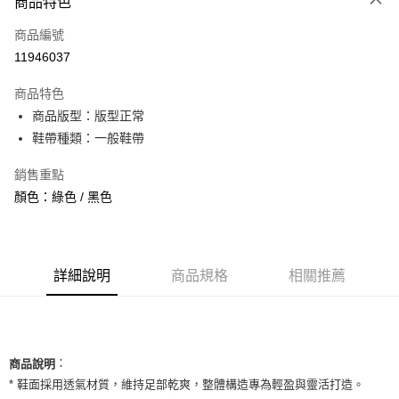
商品特色
信用卡一次付款
商品編號
信用卡分期付款
11946037
3 期 0 利率 每期
NT$726
21家銀行
商品特色
合作金庫商業銀行
第一商業銀行
超商取貨付款
商品版型：版型正常
華南商業銀行
彰化商業銀行
鞋帶種類：一般鞋帶
LINE Pay
上海商業儲蓄銀行
台北富邦商業銀行
國泰世華商業銀行
兆豐國際商業銀行
Apple Pay
銷售重點
臺灣中小企業銀行
台中商業銀行
顏色：綠色 / 黑色
匯豐（台灣）商業銀行
華泰商業銀行
街口支付
聯邦商業銀行
遠東國際商業銀行
元大商業銀行
永豐商業銀行
悠遊付
玉山商業銀行
星展（台灣）商業銀行
台新國際商業銀行
中國信託商業銀行
全盈+PAY
詳細說明
商品規格
相關推薦
台灣樂天信用卡公司
AFTEE先享後付
相關說明
【關於「AFTEE先享後付」】
ATM付款
：
AFTEE先享後付是「在收到商品之後才付款」的支付方式。 讓您購物簡單
商品說明
便利好安心！
* 鞋面採用透氣材質，維持足部乾爽，整體構造專為輕盈與靈活打造。
１．簡單：不需註冊會員、不需綁卡、不需儲值。