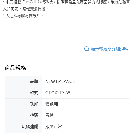
運送方式
* 中底搭載 FuelCell 泡棉科技，提供輕盈且充滿回彈力的腳感，能協助孩童
２．便利：只要手機號碼，簡訊認證，即可結帳。
大步向前，減輕雙腳負擔。
３．安心：先確認商品／服務後，再付款。
全家取貨付款
* 大底採橡膠材質設計。
每筆NT$60，滿NT$1,500(含以上)免運費
【「AFTEE先享後付」結帳流程】
１．於結帳方式選擇「AFTEE先享後付」後，將跳轉至「AFTEE先享後付」
付款後全家取貨
結帳頁面，進行簡訊認證並確認金額後，即可完成結帳。
２．訂單成立數日內，您將收到繳費通知簡訊。
每筆NT$60，滿NT$1,500(含以上)免運費
３．收到繳費通知簡訊後14天內，點擊此簡訊中的連結，可透過四大超商／
ATM／網路銀行／等多元方式進行付款，方視為交易完成。
顯示電腦版詳細說明
7-11取貨付款
※ 請注意：結帳手續完成當下不需立刻繳費，但若您需要取消訂單，請聯絡
每筆NT$60，滿NT$1,500(含以上)免運費
購買商品的店家。未經商家同意取消之訂單仍視為有效，需透過AFTEE先享
後付繳納相關費用。
商品規格
付款後7-11取貨
※ 交易是否成功請以「AFTEE先享後付 」之結帳頁面顯示為準，若有關於
是否繳費成功／繳費後需取消欲退款等相關疑問，請聯繫「AFTEE先享後付
每筆NT$60，滿NT$1,500(含以上)免運費
客戶支援中心」
https://netprotections.freshdesk.com/support/home
品牌
NEW BALANCE
宅配
【注意事項】
款式
GFCX1TX-W
１．透過由恩沛科技股份有限公司提供之「AFTEE先享後付」服務完成之交
每筆NT$100，滿NT$1,500(含以上)免運費
易，需依本服務之必要範圍內提供個人資料，並將交易相關給付款項請求債
功能
慢跑鞋
權轉讓予恩沛科技股份有限公司。
２．關於個人資料處理事宜，請瀏覽以下網址：
楦頭
寬楦
https://aftee.tw/terms/#terms3
３．未成年的使用者請事先徵得法定代理人或監護人之同意方可使用
尺碼建議
版型正常
「AFTEE先享後付」，若未經同意申辦者引起之損失，本公司不負相關責
任。