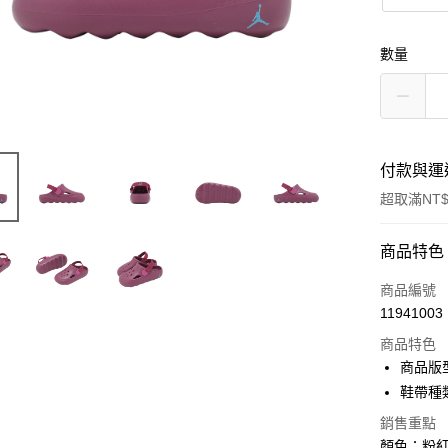
數量
付款與運
超取滿NT$
付款方式
商品特色
信用卡一
商品編號
11941003
信用卡分
商品特色
3 期 
商品版
合作金
鞋帶種
超商取貨
華南商
銷售重點
LINE Pay
上海商
顏色：粉紅