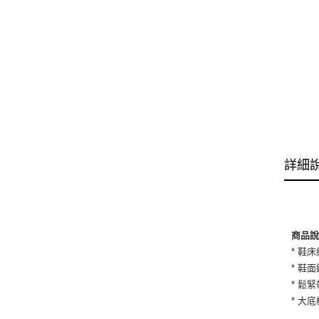
詳細
商品
* 鞋
* 鞋
* 鬆
* 大