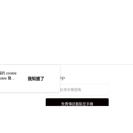
 cookie
kie 聲明
我知道了
官方APP
免費傳送載點至手機
若接到可疑電話，請洽詢165反詐騙專線