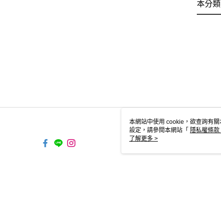
本分類
本網站中使用 cookie，欲查詢有關
設定，請參閱本網站「
隱私權條款
使用 cookie。
了解更多 >