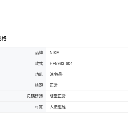
7-11取貨
絡購買商品
先享後付
每筆NT$6
※ 交易是
是否繳費成
付款後7-1
付客戶支
每筆NT$6
【注意事
規格
宅配
１．透過由
交易，需
每筆NT$1
求債權轉
品牌
NIKE
２．關於
https://aft
款式
HF5983-604
３．未成
「AFTE
功能
涼/拖鞋
任。
４．使用「
楦頭
正常
即時審查
結果請求
尺碼建議
版型正常
５．嚴禁
形，恩沛
材質
人造纖維
動。