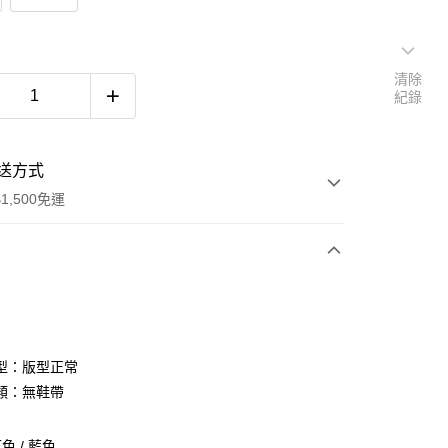
清除
紀錄
送方式
1,500免運
次付款
期付款
0 利率 每期
NT$326
21家銀行
型：版型正常
庫商業銀行
第一商業銀行
類：無鞋帶
付款
業銀行
彰化商業銀行
業儲蓄銀行
台北富邦商業銀行
色 / 藍色