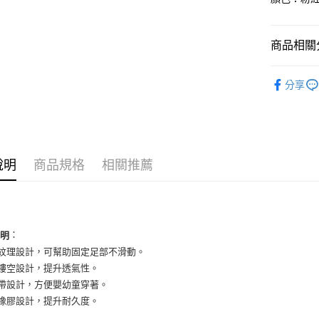
國泰世
Apple Pay
臺灣中
匯豐（
街口支付
商品相關分
聯邦商
元大商
悠遊付
兒童商品
玉山商
分享
台新國
全盈+PAY
兒童商品
台灣樂
AFTEE先
依運動類
相關說明
依品牌
【關於「A
ATM付款
說明
商品規格
相關推薦
AFTEE
便利好安
１．簡單
２．便利
運送方式
３．安心
全家取貨
：
說明
【「AFT
床紋理設計，可幫助固定足部不滑動。
每筆NT$6
１．於結帳
付」結帳
面鏤空設計，提升透氣性。
付款後全
２．訂單
緊帶設計，方便嬰幼童穿著。
３．收到繳
每筆NT$6
底橡膠設計，提升耐久度。
／ATM／
※ 請注意