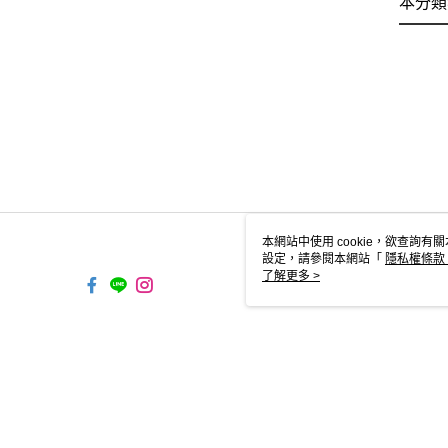
本分類
本網站中使用 cookie，欲查詢有關
設定，請參閱本網站「
隱私權條款
使用 cookie。
了解更多 >
TW-MWG1-61-158 Web2.0 Defau
© 2026 by 跨運動有限公司