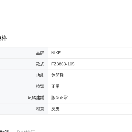
※ 請注意
7-11取貨
絡購買商品
先享後付
每筆NT$6
※ 交易是
是否繳費成
付款後7-1
付客戶支
每筆NT$6
規格
【注意事
宅配
１．透過由
交易，需
品牌
NIKE
每筆NT$1
求債權轉
２．關於
款式
FZ3863-105
https://aft
３．未成
功能
休閒鞋
「AFTE
任。
楦頭
正常
４．使用「
即時審查
尺碼建議
版型正常
結果請求
５．嚴禁
材質
麂皮
形，恩沛
動。