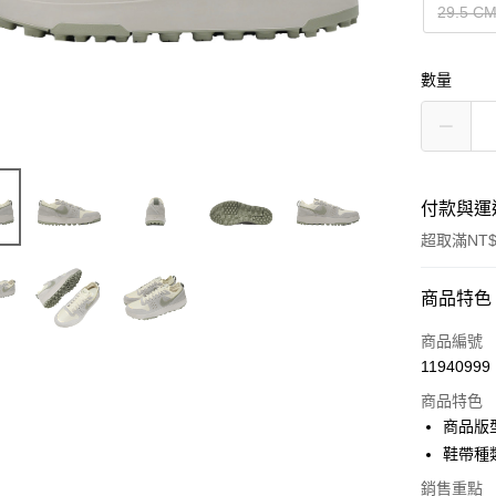
29.5 C
數量
付款與運
超取滿NT$
付款方式
商品特色
信用卡一
商品編號
11940999
信用卡分
商品特色
3 期 
商品版
合作金
鞋帶種
超商取貨
華南商
銷售重點