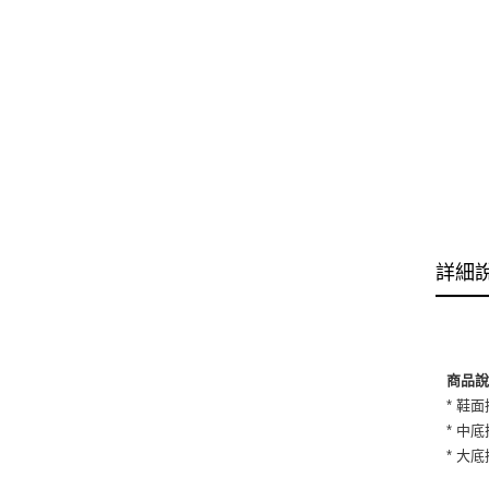
詳細
商品
* 鞋
* 中
* 大