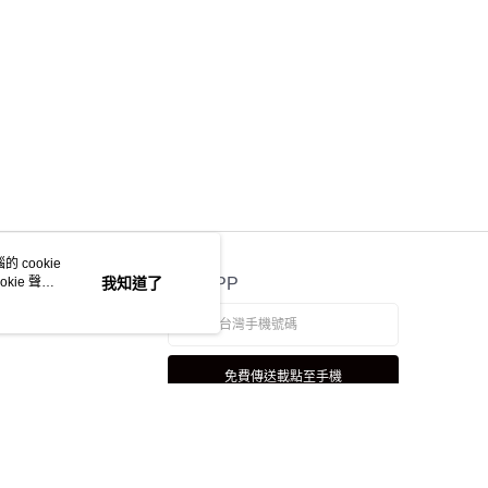
 cookie
kie 聲明
我知道了
官方APP
免費傳送載點至手機
若接到可疑電話，請洽詢165反詐騙專線
本站最佳瀏覽環境請使用 Google Chrome、Firefox 或 Edge 以上版本