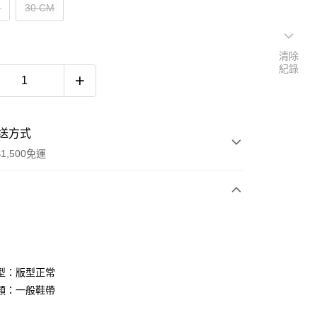
M
30 CM
清除
紀錄
送方式
1,500免運
次付款
期付款
0 利率 每期
NT$626
21家銀行
型：版型正常
庫商業銀行
第一商業銀行
類：一般鞋帶
付款
業銀行
彰化商業銀行