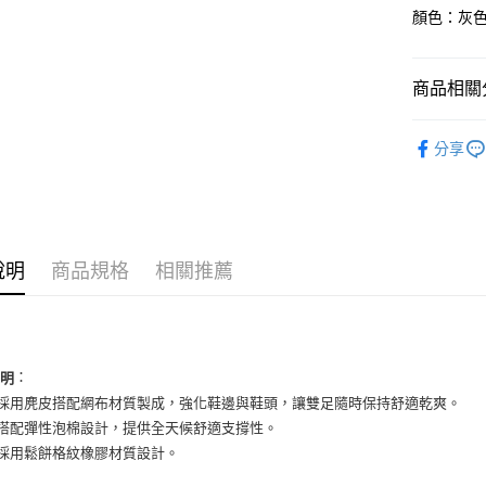
LINE Pay
上海商
顏色：灰色 
國泰世
Apple Pay
臺灣中
匯豐（
街口支付
商品相關分
聯邦商
元大商
悠遊付
男性商品
玉山商
分享
台新國
全盈+PAY
男性商品
台灣樂
AFTEE先
依運動類
相關說明
依品牌
【關於「A
ATM付款
說明
商品規格
相關推薦
AFTEE
便利好安
１．簡單
２．便利
運送方式
３．安心
全家取貨
：
說明
【「AFT
面採用麂皮搭配網布材質製成，強化鞋邊與鞋頭，讓雙足隨時保持舒適乾爽。
每筆NT$6
１．於結帳
付」結帳
底搭配彈性泡棉設計，提供全天候舒適支撐性。
付款後全
２．訂單
底採用鬆餅格紋橡膠材質設計。
３．收到繳
每筆NT$6
／ATM／