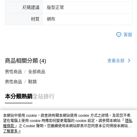
４．使用「AFTEE先享後付」時，將依據個別帳號之用戶狀況，依本公司即
尺碼建議
版型正常
時審查核予不同之上限額度；若仍有額度不足之情形，本公司將視審查結果
請求用戶進行身份認證。
材質
網布
５．嚴禁一人註冊多個帳號或使用他人資訊註冊。若發現惡意使用之情形，
恩沛科技股份有限公司將有權停止該用戶之使用額度並採取法律行動。
客服
商品相關分類 (4)
查看全部
男性商品
全部商品
男性商品
鞋類
本分類熱銷
全站排行
本網站中使用 cookie，欲查詢有關本網站使用 cookie 方式之詳情，及若您不希
熱門標籤
望在電腦上使用 cookie 時應如何變更電腦的 cookie 設定，請參閱本網站「
隱私
權條款
」之 Cookie 聲明。您繼續使用本網站即表示您同意本公司得按本網站使
用條款之 Cookie 聲明使用 cookie。
了解更多 >