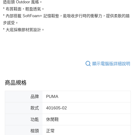
運送方式
造街頭 Outdoor 風格。
２．便利：只要手機號碼，簡訊認證，即可結帳。
* 布質鞋面，輕盈透氣。
３．安心：先確認商品／服務後，再付款。
全家取貨付款
* 內部搭載 SoftFoam+ 記憶鞋墊，能吸收步行時的衝擊力，提供柔軟的踏
每筆NT$60，滿NT$1,500(含以上)免運費
【「AFTEE先享後付」結帳流程】
步感受。
１．於結帳方式選擇「AFTEE先享後付」後，將跳轉至「AFTEE先享後付」
* 大底採橡膠材質設計。
付款後全家取貨
結帳頁面，進行簡訊認證並確認金額後，即可完成結帳。
２．訂單成立數日內，您將收到繳費通知簡訊。
每筆NT$60，滿NT$1,500(含以上)免運費
３．收到繳費通知簡訊後14天內，點擊此簡訊中的連結，可透過四大超商／
ATM／網路銀行／等多元方式進行付款，方視為交易完成。
7-11取貨付款
※ 請注意：結帳手續完成當下不需立刻繳費，但若您需要取消訂單，請聯絡
每筆NT$60，滿NT$1,500(含以上)免運費
購買商品的店家。未經商家同意取消之訂單仍視為有效，需透過AFTEE先享
顯示電腦版詳細說明
後付繳納相關費用。
付款後7-11取貨
※ 交易是否成功請以「AFTEE先享後付 」之結帳頁面顯示為準，若有關於
是否繳費成功／繳費後需取消欲退款等相關疑問，請聯繫「AFTEE先享後付
每筆NT$60，滿NT$1,500(含以上)免運費
客戶支援中心」
https://netprotections.freshdesk.com/support/home
商品規格
宅配
【注意事項】
品牌
PUMA
１．透過由恩沛科技股份有限公司提供之「AFTEE先享後付」服務完成之交
每筆NT$100，滿NT$1,500(含以上)免運費
易，需依本服務之必要範圍內提供個人資料，並將交易相關給付款項請求債
權轉讓予恩沛科技股份有限公司。
款式
401605-02
２．關於個人資料處理事宜，請瀏覽以下網址：
https://aftee.tw/terms/#terms3
功能
休閒鞋
３．未成年的使用者請事先徵得法定代理人或監護人之同意方可使用
「AFTEE先享後付」，若未經同意申辦者引起之損失，本公司不負相關責
楦頭
正常
任。