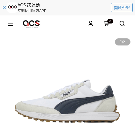
ACS 跨運動
開啟APP
立刻使用官方APP
0
1
/
8