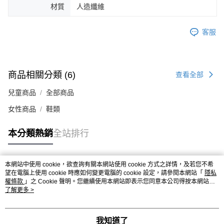
時審查核予不同之上限額度；若仍有額度不足之情形，本公司將視審查結果
材質
人造纖維
請求用戶進行身份認證。
５．嚴禁一人註冊多個帳號或使用他人資訊註冊。若發現惡意使用之情形，
恩沛科技股份有限公司將有權停止該用戶之使用額度並採取法律行動。
客服
商品相關分類 (6)
查看全部
兒童商品
全部商品
女性商品
鞋類
本分類熱銷
全站排行
本網站中使用 cookie，欲查詢有關本網站使用 cookie 方式之詳情，及若您不希
熱門標籤
望在電腦上使用 cookie 時應如何變更電腦的 cookie 設定，請參閱本網站「
隱私
權條款
」之 Cookie 聲明。您繼續使用本網站即表示您同意本公司得按本網站使
用條款之 Cookie 聲明使用 cookie。
了解更多 >
我知道了