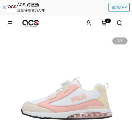
ACS 跨運動
開啟APP
立刻使用官方APP
0
1
/
8