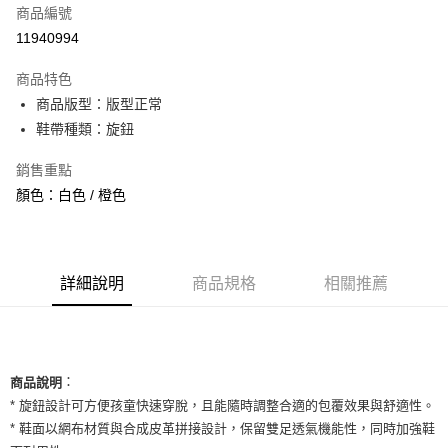
商品編號
信用卡分期付款
11940994
3 期 0 利率 每期
NT$560
21家銀行
商品特色
合作金庫商業銀行
第一商業銀行
超商取貨付款
商品版型：版型正常
華南商業銀行
彰化商業銀行
鞋帶種類：旋鈕
LINE Pay
上海商業儲蓄銀行
台北富邦商業銀行
國泰世華商業銀行
兆豐國際商業銀行
Apple Pay
銷售重點
臺灣中小企業銀行
台中商業銀行
顏色：白色 / 橙色
匯豐（台灣）商業銀行
華泰商業銀行
街口支付
聯邦商業銀行
遠東國際商業銀行
元大商業銀行
永豐商業銀行
悠遊付
玉山商業銀行
星展（台灣）商業銀行
台新國際商業銀行
中國信託商業銀行
全盈+PAY
詳細說明
商品規格
相關推薦
台灣樂天信用卡公司
AFTEE先享後付
相關說明
【關於「AFTEE先享後付」】
ATM付款
：
AFTEE先享後付是「在收到商品之後才付款」的支付方式。 讓您購物簡單
商品說明
便利好安心！
* 旋鈕設計可方便孩童快速穿脫，且能隨時調整合適的包覆效果與舒適性。
１．簡單：不需註冊會員、不需綁卡、不需儲值。
運送方式
* 鞋面以網布材質與合成皮革拼接設計，保留雙足透氣機能性，同時加強鞋
２．便利：只要手機號碼，簡訊認證，即可結帳。