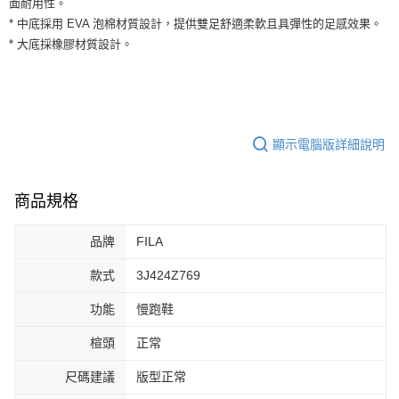
面耐用性。
３．安心：先確認商品／服務後，再付款。
全家取貨付款
* 中底採用 EVA 泡棉材質設計，提供雙足舒適柔軟且具彈性的足感效果。
每筆NT$60，滿NT$1,500(含以上)免運費
【「AFTEE先享後付」結帳流程】
* 大底採橡膠材質設計。
１．於結帳方式選擇「AFTEE先享後付」後，將跳轉至「AFTEE先享後付」
付款後全家取貨
結帳頁面，進行簡訊認證並確認金額後，即可完成結帳。
２．訂單成立數日內，您將收到繳費通知簡訊。
每筆NT$60，滿NT$1,500(含以上)免運費
３．收到繳費通知簡訊後14天內，點擊此簡訊中的連結，可透過四大超商／
ATM／網路銀行／等多元方式進行付款，方視為交易完成。
7-11取貨付款
※ 請注意：結帳手續完成當下不需立刻繳費，但若您需要取消訂單，請聯絡
顯示電腦版詳細說明
每筆NT$60，滿NT$1,500(含以上)免運費
購買商品的店家。未經商家同意取消之訂單仍視為有效，需透過AFTEE先享
後付繳納相關費用。
付款後7-11取貨
※ 交易是否成功請以「AFTEE先享後付 」之結帳頁面顯示為準，若有關於
是否繳費成功／繳費後需取消欲退款等相關疑問，請聯繫「AFTEE先享後付
商品規格
每筆NT$60，滿NT$1,500(含以上)免運費
客戶支援中心」
https://netprotections.freshdesk.com/support/home
宅配
品牌
FILA
【注意事項】
１．透過由恩沛科技股份有限公司提供之「AFTEE先享後付」服務完成之交
每筆NT$100，滿NT$1,500(含以上)免運費
款式
3J424Z769
易，需依本服務之必要範圍內提供個人資料，並將交易相關給付款項請求債
權轉讓予恩沛科技股份有限公司。
功能
慢跑鞋
２．關於個人資料處理事宜，請瀏覽以下網址：
https://aftee.tw/terms/#terms3
３．未成年的使用者請事先徵得法定代理人或監護人之同意方可使用
楦頭
正常
「AFTEE先享後付」，若未經同意申辦者引起之損失，本公司不負相關責
任。
尺碼建議
版型正常
４．使用「AFTEE先享後付」時，將依據個別帳號之用戶狀況，依本公司即