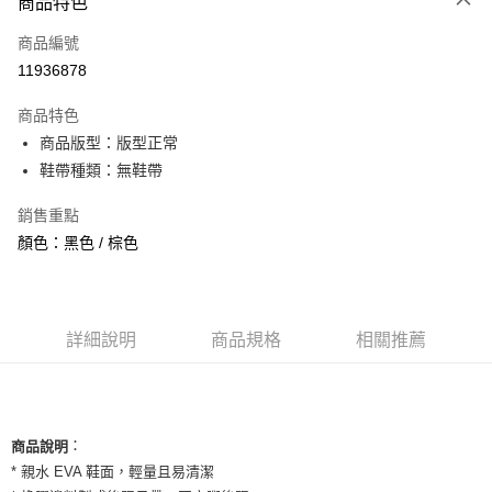
商品特色
信用卡一次付款
商品編號
信用卡分期付款
11936878
3 期 0 利率 每期
NT$593
21家銀行
商品特色
合作金庫商業銀行
第一商業銀行
超商取貨付款
商品版型：版型正常
華南商業銀行
彰化商業銀行
鞋帶種類：無鞋帶
LINE Pay
上海商業儲蓄銀行
台北富邦商業銀行
國泰世華商業銀行
兆豐國際商業銀行
Apple Pay
銷售重點
臺灣中小企業銀行
台中商業銀行
顏色：黑色 / 棕色
匯豐（台灣）商業銀行
華泰商業銀行
街口支付
聯邦商業銀行
遠東國際商業銀行
元大商業銀行
永豐商業銀行
悠遊付
玉山商業銀行
星展（台灣）商業銀行
台新國際商業銀行
中國信託商業銀行
全盈+PAY
詳細說明
商品規格
相關推薦
台灣樂天信用卡公司
AFTEE先享後付
相關說明
【關於「AFTEE先享後付」】
ATM付款
：
商品說明
AFTEE先享後付是「在收到商品之後才付款」的支付方式。 讓您購物簡單
便利好安心！
* 親水 EVA 鞋面，輕量且易清潔
１．簡單：不需註冊會員、不需綁卡、不需儲值。