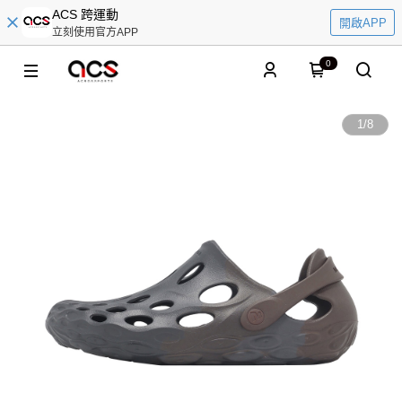
ACS 跨運動
開啟APP
立刻使用官方APP
0
1
/
8