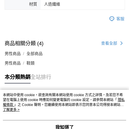
材質
人造纖維
４．使用「AFTEE先享後付」時，將依據個別帳號之用戶狀況，依本公司即
時審查核予不同之上限額度；若仍有額度不足之情形，本公司將視審查結果
請求用戶進行身份認證。
客服
５．嚴禁一人註冊多個帳號或使用他人資訊註冊。若發現惡意使用之情形，
恩沛科技股份有限公司將有權停止該用戶之使用額度並採取法律行動。
商品相關分類 (4)
查看全部
男性商品
全部商品
男性商品
鞋類
本分類熱銷
全站排行
本網站中使用 cookie，欲查詢有關本網站使用 cookie 方式之詳情，及若您不希
熱門標籤
望在電腦上使用 cookie 時應如何變更電腦的 cookie 設定，請參閱本網站「
隱私
權條款
」之 Cookie 聲明。您繼續使用本網站即表示您同意本公司得按本網站使
用條款之 Cookie 聲明使用 cookie。
了解更多 >
我知道了