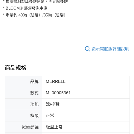
* 橡膠邊料製成後跟吊帶，固定腳後跟
運送方式
２．便利：只要手機號碼，簡訊認證，即可結帳。
* BLOOM® 藻類發泡中底
３．安心：先確認商品／服務後，再付款。
全家取貨付款
* 重量約 400g（雙腳）/350g（雙腳）
每筆NT$60，滿NT$1,500(含以上)免運費
【「AFTEE先享後付」結帳流程】
１．於結帳方式選擇「AFTEE先享後付」後，將跳轉至「AFTEE先享後付」
付款後全家取貨
結帳頁面，進行簡訊認證並確認金額後，即可完成結帳。
２．訂單成立數日內，您將收到繳費通知簡訊。
每筆NT$60，滿NT$1,500(含以上)免運費
３．收到繳費通知簡訊後14天內，點擊此簡訊中的連結，可透過四大超商／
ATM／網路銀行／等多元方式進行付款，方視為交易完成。
顯示電腦版詳細說明
7-11取貨付款
※ 請注意：結帳手續完成當下不需立刻繳費，但若您需要取消訂單，請聯絡
每筆NT$60，滿NT$1,500(含以上)免運費
購買商品的店家。未經商家同意取消之訂單仍視為有效，需透過AFTEE先享
後付繳納相關費用。
商品規格
付款後7-11取貨
※ 交易是否成功請以「AFTEE先享後付 」之結帳頁面顯示為準，若有關於
是否繳費成功／繳費後需取消欲退款等相關疑問，請聯繫「AFTEE先享後付
每筆NT$60，滿NT$1,500(含以上)免運費
客戶支援中心」
https://netprotections.freshdesk.com/support/home
品牌
MERRELL
宅配
【注意事項】
款式
ML00005361
１．透過由恩沛科技股份有限公司提供之「AFTEE先享後付」服務完成之交
每筆NT$100，滿NT$1,500(含以上)免運費
易，需依本服務之必要範圍內提供個人資料，並將交易相關給付款項請求債
功能
涼/拖鞋
權轉讓予恩沛科技股份有限公司。
２．關於個人資料處理事宜，請瀏覽以下網址：
楦頭
正常
https://aftee.tw/terms/#terms3
３．未成年的使用者請事先徵得法定代理人或監護人之同意方可使用
尺碼建議
版型正常
「AFTEE先享後付」，若未經同意申辦者引起之損失，本公司不負相關責
任。