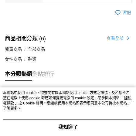
時審查核予不同之上限額度；若仍有額度不足之情形，本公司將視審查結果
請求用戶進行身份認證。
客服
５．嚴禁一人註冊多個帳號或使用他人資訊註冊。若發現惡意使用之情形，
恩沛科技股份有限公司將有權停止該用戶之使用額度並採取法律行動。
商品相關分類 (6)
查看全部
兒童商品
全部商品
女性商品
鞋類
本分類熱銷
全站排行
本網站中使用 cookie，欲查詢有關本網站使用 cookie 方式之詳情，及若您不希
熱門標籤
望在電腦上使用 cookie 時應如何變更電腦的 cookie 設定，請參閱本網站「
隱私
權條款
」之 Cookie 聲明。您繼續使用本網站即表示您同意本公司得按本網站使
用條款之 Cookie 聲明使用 cookie。
了解更多 >
我知道了