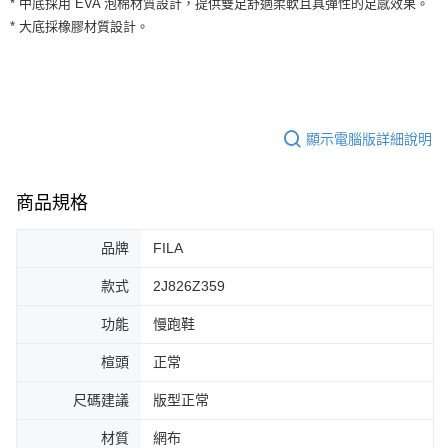
* 中底採用 EVA 泡棉材質設計，提供雙足舒適柔軟且具彈性的足感效果。
３．安心：先確認商品／服務後，再付款。
全家取貨付款
* 大底採橡膠材質設計。
每筆NT$60，滿NT$1,500(含以上)免運費
【「AFTEE先享後付」結帳流程】
１．於結帳方式選擇「AFTEE先享後付」後，將跳轉至「AFTEE先享後付」
付款後全家取貨
結帳頁面，進行簡訊認證並確認金額後，即可完成結帳。
２．訂單成立數日內，您將收到繳費通知簡訊。
每筆NT$60，滿NT$1,500(含以上)免運費
３．收到繳費通知簡訊後14天內，點擊此簡訊中的連結，可透過四大超商／
ATM／網路銀行／等多元方式進行付款，方視為交易完成。
顯示電腦版詳細說明
7-11取貨付款
※ 請注意：結帳手續完成當下不需立刻繳費，但若您需要取消訂單，請聯絡
每筆NT$60，滿NT$1,500(含以上)免運費
購買商品的店家。未經商家同意取消之訂單仍視為有效，需透過AFTEE先享
後付繳納相關費用。
商品規格
付款後7-11取貨
※ 交易是否成功請以「AFTEE先享後付 」之結帳頁面顯示為準，若有關於
是否繳費成功／繳費後需取消欲退款等相關疑問，請聯繫「AFTEE先享後付
每筆NT$60，滿NT$1,500(含以上)免運費
客戶支援中心」
https://netprotections.freshdesk.com/support/home
品牌
FILA
宅配
【注意事項】
款式
2J826Z359
１．透過由恩沛科技股份有限公司提供之「AFTEE先享後付」服務完成之交
每筆NT$100，滿NT$1,500(含以上)免運費
易，需依本服務之必要範圍內提供個人資料，並將交易相關給付款項請求債
功能
慢跑鞋
權轉讓予恩沛科技股份有限公司。
２．關於個人資料處理事宜，請瀏覽以下網址：
楦頭
正常
https://aftee.tw/terms/#terms3
３．未成年的使用者請事先徵得法定代理人或監護人之同意方可使用
尺碼建議
版型正常
「AFTEE先享後付」，若未經同意申辦者引起之損失，本公司不負相關責
任。
材質
網布
４．使用「AFTEE先享後付」時，將依據個別帳號之用戶狀況，依本公司即