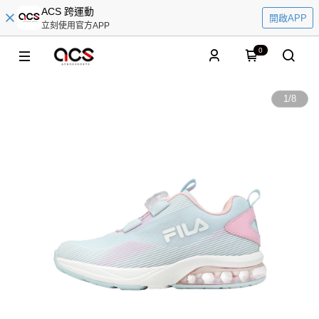
ACS 跨運動
開啟APP
立刻使用官方APP
0
1
/
8