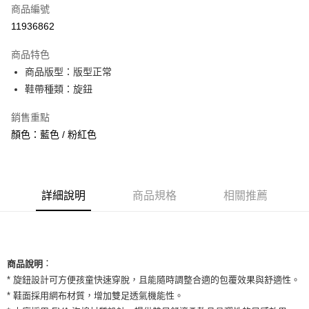
商品編號
信用卡分期付款
11936862
3 期 0 利率 每期
NT$526
21家銀行
商品特色
合作金庫商業銀行
第一商業銀行
超商取貨付款
商品版型：版型正常
華南商業銀行
彰化商業銀行
鞋帶種類：旋鈕
LINE Pay
上海商業儲蓄銀行
台北富邦商業銀行
國泰世華商業銀行
兆豐國際商業銀行
Apple Pay
銷售重點
臺灣中小企業銀行
台中商業銀行
顏色：藍色 / 粉紅色
匯豐（台灣）商業銀行
華泰商業銀行
街口支付
聯邦商業銀行
遠東國際商業銀行
元大商業銀行
永豐商業銀行
悠遊付
玉山商業銀行
星展（台灣）商業銀行
台新國際商業銀行
中國信託商業銀行
全盈+PAY
詳細說明
商品規格
相關推薦
台灣樂天信用卡公司
AFTEE先享後付
相關說明
【關於「AFTEE先享後付」】
ATM付款
：
AFTEE先享後付是「在收到商品之後才付款」的支付方式。 讓您購物簡單
商品說明
便利好安心！
* 旋鈕設計可方便孩童快速穿脫，且能隨時調整合適的包覆效果與舒適性。
１．簡單：不需註冊會員、不需綁卡、不需儲值。
運送方式
* 鞋面採用網布材質，增加雙足透氣機能性。
２．便利：只要手機號碼，簡訊認證，即可結帳。