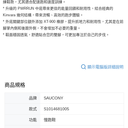
運送方式
練鞋款，尤其適合配速跑和速度訓練。
２．便利：只要手機號碼，簡訊認證，即可結帳。
* 升級的 PWRRUN 中底帶來更佳的能量回饋和耐用性，結合經典的
３．安心：先確認商品／服務後，再付款。
全家取貨付款
Kinvara 幾何結構，帶來流暢、高效的跑步體驗。
每筆NT$60，滿NT$1,500(含以上)免運費
【「AFTEE先享後付」結帳流程】
* 外底關鍵部位額外添加 XT-900 橡膠，提升抓地力和耐用性，尤其是在前
１．於結帳方式選擇「AFTEE先享後付」後，將跳轉至「AFTEE先享後付」
腳掌內側和後跟外側，不會增加不必要的重量。
付款後全家取貨
結帳頁面，進行簡訊認證並確認金額後，即可完成結帳。
* 鞋面穩固透氣，舒適貼合您的雙腳，可更加專注於自己的步伐。
２．訂單成立數日內，您將收到繳費通知簡訊。
每筆NT$60，滿NT$1,500(含以上)免運費
３．收到繳費通知簡訊後14天內，點擊此簡訊中的連結，可透過四大超商／
ATM／網路銀行／等多元方式進行付款，方視為交易完成。
7-11取貨付款
※ 請注意：結帳手續完成當下不需立刻繳費，但若您需要取消訂單，請聯絡
每筆NT$60，滿NT$1,500(含以上)免運費
購買商品的店家。未經商家同意取消之訂單仍視為有效，需透過AFTEE先享
後付繳納相關費用。
付款後7-11取貨
※ 交易是否成功請以「AFTEE先享後付 」之結帳頁面顯示為準，若有關於
顯示電腦版詳細說明
是否繳費成功／繳費後需取消欲退款等相關疑問，請聯繫「AFTEE先享後付
每筆NT$60，滿NT$1,500(含以上)免運費
客戶支援中心」
https://netprotections.freshdesk.com/support/home
宅配
商品規格
【注意事項】
１．透過由恩沛科技股份有限公司提供之「AFTEE先享後付」服務完成之交
每筆NT$100，滿NT$1,500(含以上)免運費
易，需依本服務之必要範圍內提供個人資料，並將交易相關給付款項請求債
品牌
SAUCONY
權轉讓予恩沛科技股份有限公司。
２．關於個人資料處理事宜，請瀏覽以下網址：
款式
S1014681005
https://aftee.tw/terms/#terms3
３．未成年的使用者請事先徵得法定代理人或監護人之同意方可使用
功能
慢跑鞋
「AFTEE先享後付」，若未經同意申辦者引起之損失，本公司不負相關責
任。