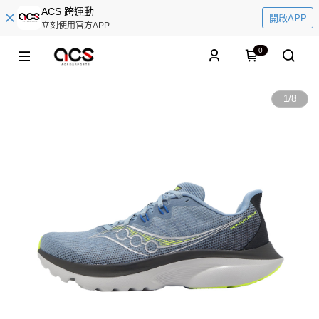
ACS 跨運動
開啟APP
立刻使用官方APP
0
1
/
8