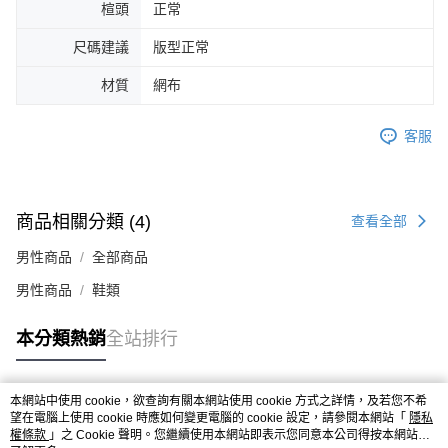
楦頭
正常
４．使用「AFTEE先享後付」時，將依據個別帳號之用戶狀況，依本公司即
時審查核予不同之上限額度；若仍有額度不足之情形，本公司將視審查結果
尺碼建議
版型正常
請求用戶進行身份認證。
５．嚴禁一人註冊多個帳號或使用他人資訊註冊。若發現惡意使用之情形，
材質
網布
恩沛科技股份有限公司將有權停止該用戶之使用額度並採取法律行動。
客服
商品相關分類 (4)
查看全部
男性商品
全部商品
男性商品
鞋類
本分類熱銷
全站排行
本網站中使用 cookie，欲查詢有關本網站使用 cookie 方式之詳情，及若您不希
熱門標籤
望在電腦上使用 cookie 時應如何變更電腦的 cookie 設定，請參閱本網站「
隱私
權條款
」之 Cookie 聲明。您繼續使用本網站即表示您同意本公司得按本網站使