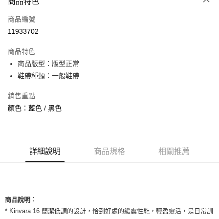
商品特色
信用卡一次付款
商品編號
信用卡分期付款
11933702
3 期 0 利率 每期
NT$1,160
21家銀行
商品特色
合作金庫商業銀行
第一商業銀行
超商取貨付款
商品版型：版型正常
華南商業銀行
彰化商業銀行
鞋帶種類：一般鞋帶
LINE Pay
上海商業儲蓄銀行
台北富邦商業銀行
國泰世華商業銀行
兆豐國際商業銀行
Apple Pay
銷售重點
臺灣中小企業銀行
台中商業銀行
顏色：藍色 / 黑色
匯豐（台灣）商業銀行
華泰商業銀行
街口支付
聯邦商業銀行
遠東國際商業銀行
元大商業銀行
永豐商業銀行
悠遊付
玉山商業銀行
星展（台灣）商業銀行
台新國際商業銀行
中國信託商業銀行
全盈+PAY
詳細說明
商品規格
相關推薦
台灣樂天信用卡公司
AFTEE先享後付
相關說明
【關於「AFTEE先享後付」】
ATM付款
：
AFTEE先享後付是「在收到商品之後才付款」的支付方式。 讓您購物簡單
商品說明
便利好安心！
* Kinvara 16 簡潔低調的設計，恰到好處的緩震性能，輕盈靈活，是日常訓
１．簡單：不需註冊會員、不需綁卡、不需儲值。