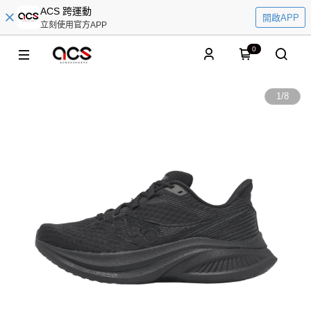
ACS 跨運動
開啟APP
立刻使用官方APP
0
1
/
8