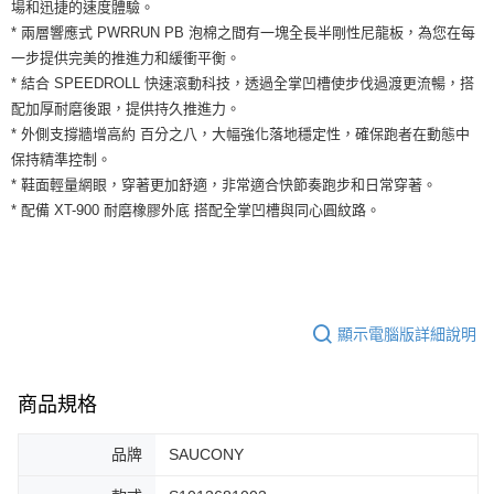
運送方式
場和迅捷的速度體驗。
２．便利：只要手機號碼，簡訊認證，即可結帳。
* 兩層響應式 PWRRUN PB 泡棉之間有一塊全長半剛性尼龍板，為您在每
３．安心：先確認商品／服務後，再付款。
全家取貨付款
一步提供完美的推進力和緩衝平衡。
每筆NT$60，滿NT$1,500(含以上)免運費
【「AFTEE先享後付」結帳流程】
* 結合 SPEEDROLL 快速滾動科技，透過全掌凹槽使步伐過渡更流暢，搭
１．於結帳方式選擇「AFTEE先享後付」後，將跳轉至「AFTEE先享後付」
配加厚耐磨後跟，提供持久推進力。
付款後全家取貨
結帳頁面，進行簡訊認證並確認金額後，即可完成結帳。
* 外側支撐牆增高約 百分之八，大幅強化落地穩定性，確保跑者在動態中
２．訂單成立數日內，您將收到繳費通知簡訊。
每筆NT$60，滿NT$1,500(含以上)免運費
３．收到繳費通知簡訊後14天內，點擊此簡訊中的連結，可透過四大超商／
保持精準控制。
ATM／網路銀行／等多元方式進行付款，方視為交易完成。
7-11取貨付款
* 鞋面輕量網眼，穿著更加舒適，非常適合快節奏跑步和日常穿著。
※ 請注意：結帳手續完成當下不需立刻繳費，但若您需要取消訂單，請聯絡
* 配備 XT-900 耐磨橡膠外底 搭配全掌凹槽與同心圓紋路。
每筆NT$60，滿NT$1,500(含以上)免運費
購買商品的店家。未經商家同意取消之訂單仍視為有效，需透過AFTEE先享
後付繳納相關費用。
付款後7-11取貨
※ 交易是否成功請以「AFTEE先享後付 」之結帳頁面顯示為準，若有關於
是否繳費成功／繳費後需取消欲退款等相關疑問，請聯繫「AFTEE先享後付
每筆NT$60，滿NT$1,500(含以上)免運費
客戶支援中心」
https://netprotections.freshdesk.com/support/home
宅配
顯示電腦版詳細說明
【注意事項】
１．透過由恩沛科技股份有限公司提供之「AFTEE先享後付」服務完成之交
每筆NT$100，滿NT$1,500(含以上)免運費
易，需依本服務之必要範圍內提供個人資料，並將交易相關給付款項請求債
權轉讓予恩沛科技股份有限公司。
商品規格
２．關於個人資料處理事宜，請瀏覽以下網址：
https://aftee.tw/terms/#terms3
３．未成年的使用者請事先徵得法定代理人或監護人之同意方可使用
品牌
SAUCONY
「AFTEE先享後付」，若未經同意申辦者引起之損失，本公司不負相關責
任。