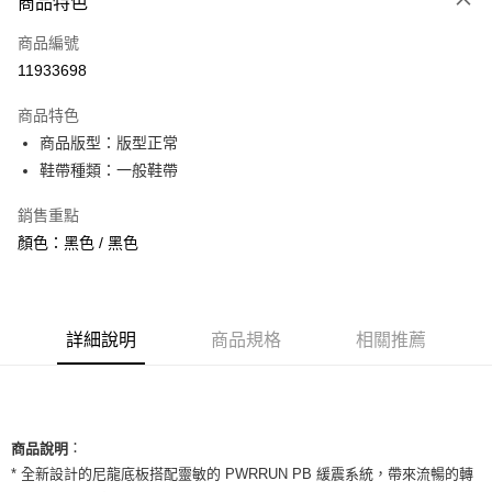
商品特色
信用卡一次付款
商品編號
信用卡分期付款
11933698
3 期 0 利率 每期
NT$1,593
21家銀行
商品特色
合作金庫商業銀行
第一商業銀行
超商取貨付款
商品版型：版型正常
華南商業銀行
彰化商業銀行
鞋帶種類：一般鞋帶
LINE Pay
上海商業儲蓄銀行
台北富邦商業銀行
國泰世華商業銀行
兆豐國際商業銀行
Apple Pay
銷售重點
臺灣中小企業銀行
台中商業銀行
顏色：黑色 / 黑色
匯豐（台灣）商業銀行
華泰商業銀行
街口支付
聯邦商業銀行
遠東國際商業銀行
元大商業銀行
永豐商業銀行
悠遊付
玉山商業銀行
星展（台灣）商業銀行
台新國際商業銀行
中國信託商業銀行
全盈+PAY
詳細說明
商品規格
相關推薦
台灣樂天信用卡公司
AFTEE先享後付
相關說明
【關於「AFTEE先享後付」】
ATM付款
：
AFTEE先享後付是「在收到商品之後才付款」的支付方式。 讓您購物簡單
商品說明
便利好安心！
* 全新設計的尼龍底板搭配靈敏的 PWRRUN PB 緩震系統，帶來流暢的轉
１．簡單：不需註冊會員、不需綁卡、不需儲值。