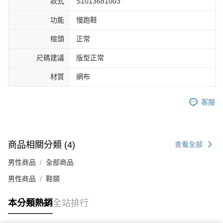
款式
S1013681003
４．使用「AFTEE先享後付」時，將依據個別帳號之用戶狀況，依本公司即
時審查核予不同之上限額度；若仍有額度不足之情形，本公司將視審查結果
功能
慢跑鞋
請求用戶進行身份認證。
５．嚴禁一人註冊多個帳號或使用他人資訊註冊。若發現惡意使用之情形，
楦頭
正常
恩沛科技股份有限公司將有權停止該用戶之使用額度並採取法律行動。
尺碼建議
版型正常
材質
網布
客服
商品相關分類 (4)
查看全部
男性商品
全部商品
男性商品
鞋類
本分類熱銷
全站排行