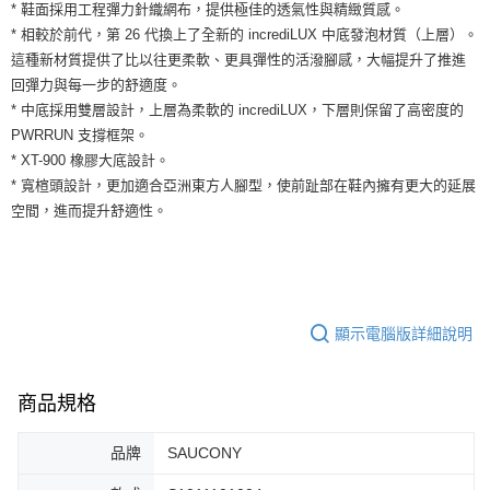
運送方式
* 鞋面採用工程彈力針織網布，提供極佳的透氣性與精緻質感。
２．便利：只要手機號碼，簡訊認證，即可結帳。
* 相較於前代，第 26 代換上了全新的 incrediLUX 中底發泡材質（上層）。
３．安心：先確認商品／服務後，再付款。
全家取貨付款
這種新材質提供了比以往更柔軟、更具彈性的活潑腳感，大幅提升了推進
每筆NT$60，滿NT$1,500(含以上)免運費
【「AFTEE先享後付」結帳流程】
回彈力與每一步的舒適度。
１．於結帳方式選擇「AFTEE先享後付」後，將跳轉至「AFTEE先享後付」
* 中底採用雙層設計，上層為柔軟的 incrediLUX，下層則保留了高密度的
付款後全家取貨
結帳頁面，進行簡訊認證並確認金額後，即可完成結帳。
２．訂單成立數日內，您將收到繳費通知簡訊。
PWRRUN 支撐框架。
每筆NT$60，滿NT$1,500(含以上)免運費
３．收到繳費通知簡訊後14天內，點擊此簡訊中的連結，可透過四大超商／
* XT-900 橡膠大底設計。
ATM／網路銀行／等多元方式進行付款，方視為交易完成。
7-11取貨付款
* 寬楦頭設計，更加適合亞洲東方人腳型，使前趾部在鞋內擁有更大的延展
※ 請注意：結帳手續完成當下不需立刻繳費，但若您需要取消訂單，請聯絡
空間，進而提升舒適性。
每筆NT$60，滿NT$1,500(含以上)免運費
購買商品的店家。未經商家同意取消之訂單仍視為有效，需透過AFTEE先享
後付繳納相關費用。
付款後7-11取貨
※ 交易是否成功請以「AFTEE先享後付 」之結帳頁面顯示為準，若有關於
是否繳費成功／繳費後需取消欲退款等相關疑問，請聯繫「AFTEE先享後付
每筆NT$60，滿NT$1,500(含以上)免運費
客戶支援中心」
https://netprotections.freshdesk.com/support/home
宅配
【注意事項】
顯示電腦版詳細說明
１．透過由恩沛科技股份有限公司提供之「AFTEE先享後付」服務完成之交
每筆NT$100，滿NT$1,500(含以上)免運費
易，需依本服務之必要範圍內提供個人資料，並將交易相關給付款項請求債
權轉讓予恩沛科技股份有限公司。
商品規格
２．關於個人資料處理事宜，請瀏覽以下網址：
https://aftee.tw/terms/#terms3
３．未成年的使用者請事先徵得法定代理人或監護人之同意方可使用
品牌
SAUCONY
「AFTEE先享後付」，若未經同意申辦者引起之損失，本公司不負相關責
任。