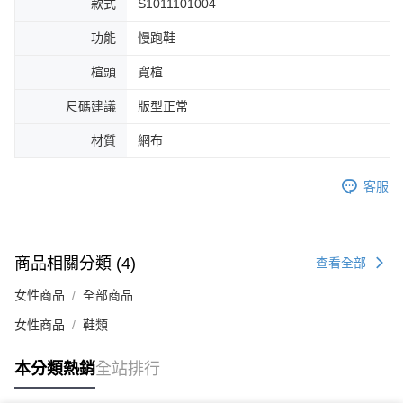
款式
S1011101004
４．使用「AFTEE先享後付」時，將依據個別帳號之用戶狀況，依本公司即
時審查核予不同之上限額度；若仍有額度不足之情形，本公司將視審查結果
功能
慢跑鞋
請求用戶進行身份認證。
５．嚴禁一人註冊多個帳號或使用他人資訊註冊。若發現惡意使用之情形，
楦頭
寬楦
恩沛科技股份有限公司將有權停止該用戶之使用額度並採取法律行動。
尺碼建議
版型正常
材質
網布
客服
商品相關分類 (4)
查看全部
女性商品
全部商品
女性商品
鞋類
本分類熱銷
全站排行