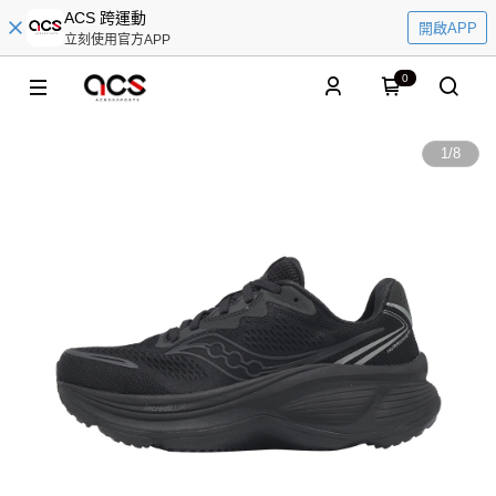
ACS 跨運動
開啟APP
立刻使用官方APP
0
1
/
8