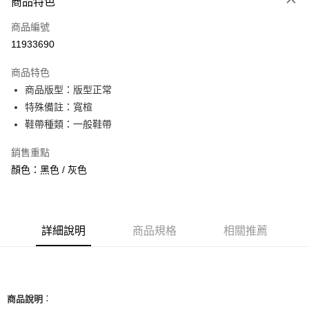
商品特色
信用卡一次付款
商品編號
信用卡分期付款
11933690
3 期 0 利率 每期
NT$1,493
21家銀行
商品特色
合作金庫商業銀行
第一商業銀行
超商取貨付款
商品版型：版型正常
華南商業銀行
彰化商業銀行
特殊備註：寬楦
LINE Pay
上海商業儲蓄銀行
台北富邦商業銀行
國泰世華商業銀行
兆豐國際商業銀行
鞋帶種類：一般鞋帶
Apple Pay
臺灣中小企業銀行
台中商業銀行
銷售重點
匯豐（台灣）商業銀行
華泰商業銀行
街口支付
聯邦商業銀行
遠東國際商業銀行
顏色：黑色 / 灰色
元大商業銀行
永豐商業銀行
悠遊付
玉山商業銀行
星展（台灣）商業銀行
台新國際商業銀行
中國信託商業銀行
全盈+PAY
台灣樂天信用卡公司
詳細說明
商品規格
相關推薦
AFTEE先享後付
相關說明
【關於「AFTEE先享後付」】
ATM付款
AFTEE先享後付是「在收到商品之後才付款」的支付方式。 讓您購物簡單
便利好安心！
：
商品說明
１．簡單：不需註冊會員、不需綁卡、不需儲值。