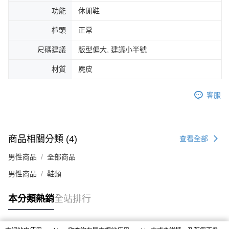
４．使用「AFTEE先享後付」時，將依據個別帳號之用戶狀況，依本公司即
功能
休閒鞋
時審查核予不同之上限額度；若仍有額度不足之情形，本公司將視審查結果
請求用戶進行身份認證。
楦頭
正常
５．嚴禁一人註冊多個帳號或使用他人資訊註冊。若發現惡意使用之情形，
恩沛科技股份有限公司將有權停止該用戶之使用額度並採取法律行動。
尺碼建議
版型偏大, 建議小半號
材質
麂皮
客服
商品相關分類 (4)
查看全部
男性商品
全部商品
男性商品
鞋類
本分類熱銷
全站排行