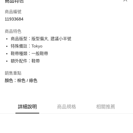
商品特色
信用卡一次付款
商品編號
信用卡分期付款
11933684
3 期 0 利率 每期
NT$893
21家銀行
商品特色
合作金庫商業銀行
第一商業銀行
超商取貨付款
商品版型：版型偏大, 建議小半號
華南商業銀行
彰化商業銀行
特殊備註：Tokyo
LINE Pay
上海商業儲蓄銀行
台北富邦商業銀行
國泰世華商業銀行
兆豐國際商業銀行
鞋帶種類：一般鞋帶
Apple Pay
臺灣中小企業銀行
台中商業銀行
額外配件：鞋帶
匯豐（台灣）商業銀行
華泰商業銀行
街口支付
聯邦商業銀行
遠東國際商業銀行
銷售重點
元大商業銀行
永豐商業銀行
悠遊付
顏色：棕色 / 綠色
玉山商業銀行
星展（台灣）商業銀行
台新國際商業銀行
中國信託商業銀行
全盈+PAY
台灣樂天信用卡公司
AFTEE先享後付
詳細說明
商品規格
相關推薦
相關說明
【關於「AFTEE先享後付」】
ATM付款
AFTEE先享後付是「在收到商品之後才付款」的支付方式。 讓您購物簡單
便利好安心！
１．簡單：不需註冊會員、不需綁卡、不需儲值。