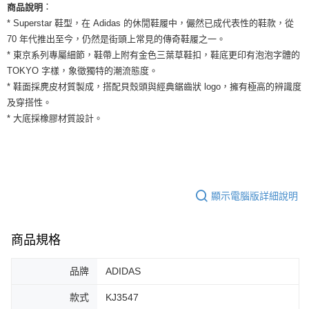
運送方式
：
商品說明
２．便利：只要手機號碼，簡訊認證，即可結帳。
３．安心：先確認商品／服務後，再付款。
* Superstar 鞋型，在 Adidas 的休閒鞋履中，儼然已成代表性的鞋款，從
全家取貨付款
70 年代推出至今，仍然是街頭上常見的傳奇鞋履之一。
每筆NT$60，滿NT$1,500(含以上)免運費
【「AFTEE先享後付」結帳流程】
* 東京系列專屬細節，鞋帶上附有金色三葉草鞋扣，鞋底更印有泡泡字體的
１．於結帳方式選擇「AFTEE先享後付」後，將跳轉至「AFTEE先享後付」
付款後全家取貨
TOKYO 字樣，象徵獨特的潮流態度。
結帳頁面，進行簡訊認證並確認金額後，即可完成結帳。
２．訂單成立數日內，您將收到繳費通知簡訊。
* 鞋面採麂皮材質製成，搭配貝殼頭與經典鋸齒狀 logo，擁有極高的辨識度
每筆NT$60，滿NT$1,500(含以上)免運費
３．收到繳費通知簡訊後14天內，點擊此簡訊中的連結，可透過四大超商／
及穿搭性。
ATM／網路銀行／等多元方式進行付款，方視為交易完成。
7-11取貨付款
* 大底採橡膠材質設計。
※ 請注意：結帳手續完成當下不需立刻繳費，但若您需要取消訂單，請聯絡
每筆NT$60，滿NT$1,500(含以上)免運費
購買商品的店家。未經商家同意取消之訂單仍視為有效，需透過AFTEE先享
後付繳納相關費用。
付款後7-11取貨
※ 交易是否成功請以「AFTEE先享後付 」之結帳頁面顯示為準，若有關於
是否繳費成功／繳費後需取消欲退款等相關疑問，請聯繫「AFTEE先享後付
每筆NT$60，滿NT$1,500(含以上)免運費
客戶支援中心」
https://netprotections.freshdesk.com/support/home
顯示電腦版詳細說明
宅配
【注意事項】
１．透過由恩沛科技股份有限公司提供之「AFTEE先享後付」服務完成之交
每筆NT$100，滿NT$1,500(含以上)免運費
易，需依本服務之必要範圍內提供個人資料，並將交易相關給付款項請求債
商品規格
權轉讓予恩沛科技股份有限公司。
２．關於個人資料處理事宜，請瀏覽以下網址：
https://aftee.tw/terms/#terms3
品牌
ADIDAS
３．未成年的使用者請事先徵得法定代理人或監護人之同意方可使用
「AFTEE先享後付」，若未經同意申辦者引起之損失，本公司不負相關責
款式
KJ3547
任。