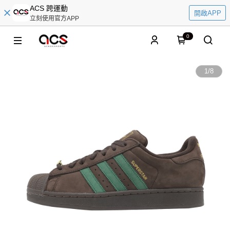
ACS 跨運動
開啟APP
立刻使用官方APP
0
1
/
8