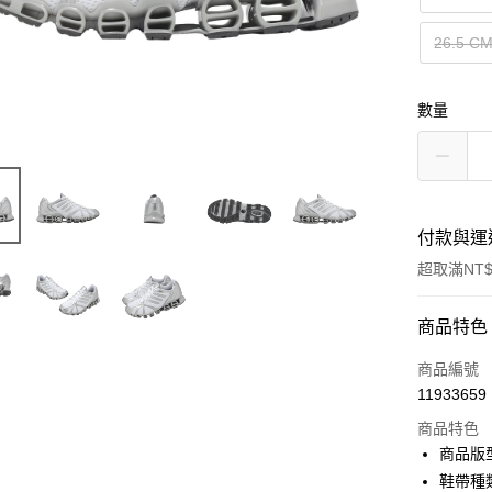
26.5 C
數量
付款與運
超取滿NT$
付款方式
商品特色
信用卡一
商品編號
11933659
信用卡分
商品特色
3 期 
商品版
合作金
鞋帶種
超商取貨