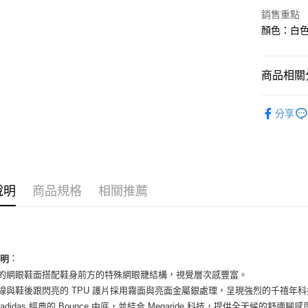
華南商
銷售重點
LINE Pay
上海商
顏色：白色 
國泰世
Apple Pay
臺灣中
匯豐（
街口支付
商品相關分
聯邦商
元大商
悠遊付
女性商品
玉山商
分享
台新國
全盈+PAY
女性商品
台灣樂
AFTEE先
依運動類
相關說明
依品牌
【關於「A
ATM付款
說明
商品規格
相關推薦
AFTEE
便利好安
１．簡單
２．便利
運送方式
３．安心
全家取貨
：
說明
【「AFT
氣的網眼鞋面搭配鞋身前方的特殊網眼籠結構，視覺層次感豐富。
每筆NT$6
１．於結帳
付」結帳
條線與鞋後跟閃亮的 TPU 護片採用霧面與亮面金屬銀處理，呈現強烈的千禧年
付款後全
２．訂單
 adidas 經典的 Bounce 中底，並結合 Megaride 科技，提供全天候的舒適