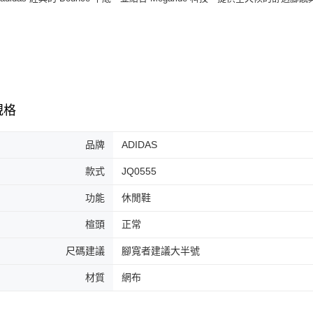
３．收到繳
每筆NT$6
／ATM／
※ 請注意
7-11取貨
絡購買商品
先享後付
每筆NT$6
※ 交易是
是否繳費成
付款後7-1
付客戶支
每筆NT$6
規格
【注意事
宅配
１．透過由
交易，需
品牌
ADIDAS
每筆NT$1
求債權轉
２．關於
款式
JQ0555
https://aft
３．未成
功能
休閒鞋
「AFTE
任。
楦頭
正常
４．使用「
即時審查
尺碼建議
腳寬者建議大半號
結果請求
５．嚴禁
材質
網布
形，恩沛
動。