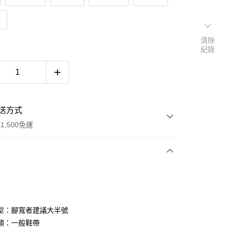
M
清除
紀錄
送方式
1,500免運
次付款
期付款
0 利率 每期
NT$1,126
21家銀行
型：腳寬者建議大半號
庫商業銀行
第一商業銀行
類：一般鞋帶
付款