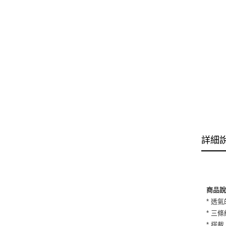
詳細
商品
* 透
* 三
* 搭載