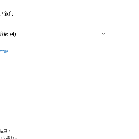
業銀行
彰化商業銀行
業儲蓄銀行
台北富邦商業銀行
/ 銀色
華商業銀行
兆豐國際商業銀行
小企業銀行
台中商業銀行
台灣）商業銀行
華泰商業銀行
類 (4)
業銀行
遠東國際商業銀行
業銀行
永豐商業銀行
全部商品
業銀行
星展（台灣）商業銀行
客服
際商業銀行
中國信託商業銀行
鞋類
天信用卡公司
享後付
型
休閒
ADIDAS
FTEE先享後付」】
先享後付是「在收到商品之後才付款」的支付方式。 讓您購物簡單
心！
：不需註冊會員、不需綁卡、不需儲值。
：只要手機號碼，簡訊認證，即可結帳。
：先確認商品／服務後，再付款。
付款
EE先享後付」結帳流程】
0，滿NT$1,500(含以上)免運費
方式選擇「AFTEE先享後付」後，將跳轉至「AFTEE先享後
頁面，進行簡訊認證並確認金額後，即可完成結帳。
科技感。
家取貨
成立數日內，您將收到繳費通知簡訊。
腳感與支撐力。