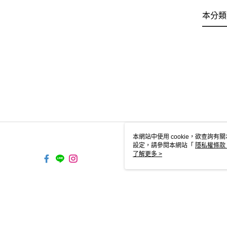
本分類
本網站中使用 cookie，欲查詢有關
設定，請參閱本網站「
隱私權條款
使用 cookie。
了解更多 >