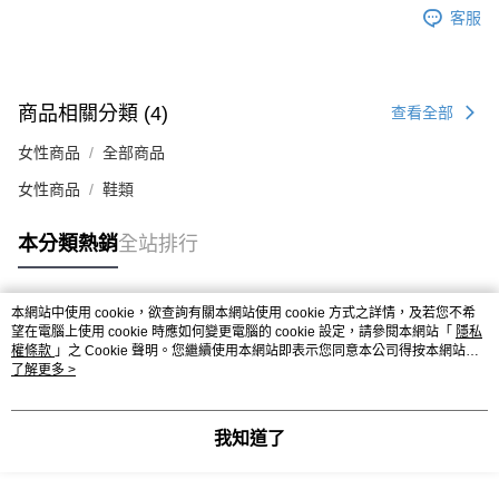
時審查核予不同之上限額度；若仍有額度不足之情形，本公司將視審查結果
客服
請求用戶進行身份認證。
５．嚴禁一人註冊多個帳號或使用他人資訊註冊。若發現惡意使用之情形，
恩沛科技股份有限公司將有權停止該用戶之使用額度並採取法律行動。
商品相關分類 (4)
查看全部
女性商品
全部商品
女性商品
鞋類
本分類熱銷
全站排行
本網站中使用 cookie，欲查詢有關本網站使用 cookie 方式之詳情，及若您不希
熱門標籤
望在電腦上使用 cookie 時應如何變更電腦的 cookie 設定，請參閱本網站「
隱私
權條款
」之 Cookie 聲明。您繼續使用本網站即表示您同意本公司得按本網站使
用條款之 Cookie 聲明使用 cookie。
了解更多 >
我知道了