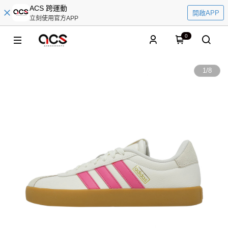
ACS 跨運動
開啟APP
立刻使用官方APP
0
1
/
8