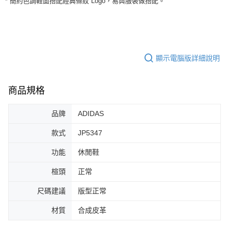
* 簡約色調鞋面搭配經典條紋 Logo，易與服裝做搭配。
３．安心：先確認商品／服務後，再付款。
全家取貨付款
每筆NT$60，滿NT$1,500(含以上)免運費
【「AFTEE先享後付」結帳流程】
１．於結帳方式選擇「AFTEE先享後付」後，將跳轉至「AFTEE先享後付」
付款後全家取貨
結帳頁面，進行簡訊認證並確認金額後，即可完成結帳。
２．訂單成立數日內，您將收到繳費通知簡訊。
每筆NT$60，滿NT$1,500(含以上)免運費
顯示電腦版詳細說明
３．收到繳費通知簡訊後14天內，點擊此簡訊中的連結，可透過四大超商／
ATM／網路銀行／等多元方式進行付款，方視為交易完成。
7-11取貨付款
※ 請注意：結帳手續完成當下不需立刻繳費，但若您需要取消訂單，請聯絡
每筆NT$60，滿NT$1,500(含以上)免運費
購買商品的店家。未經商家同意取消之訂單仍視為有效，需透過AFTEE先享
商品規格
後付繳納相關費用。
付款後7-11取貨
※ 交易是否成功請以「AFTEE先享後付 」之結帳頁面顯示為準，若有關於
是否繳費成功／繳費後需取消欲退款等相關疑問，請聯繫「AFTEE先享後付
品牌
ADIDAS
每筆NT$60，滿NT$1,500(含以上)免運費
客戶支援中心」
https://netprotections.freshdesk.com/support/home
款式
JP5347
宅配
【注意事項】
１．透過由恩沛科技股份有限公司提供之「AFTEE先享後付」服務完成之交
每筆NT$100，滿NT$1,500(含以上)免運費
功能
休閒鞋
易，需依本服務之必要範圍內提供個人資料，並將交易相關給付款項請求債
權轉讓予恩沛科技股份有限公司。
楦頭
正常
２．關於個人資料處理事宜，請瀏覽以下網址：
https://aftee.tw/terms/#terms3
尺碼建議
版型正常
３．未成年的使用者請事先徵得法定代理人或監護人之同意方可使用
「AFTEE先享後付」，若未經同意申辦者引起之損失，本公司不負相關責
材質
合成皮革
任。
４．使用「AFTEE先享後付」時，將依據個別帳號之用戶狀況，依本公司即