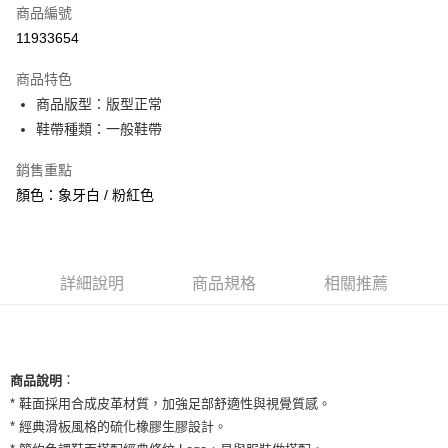
商品編號
信用卡分期付款
11933654
3 期 0 利率 每期
NT$726
21家銀行
商品特色
合作金庫商業銀行
第一商業銀行
超商取貨付款
商品版型：版型正常
華南商業銀行
彰化商業銀行
鞋帶種類：一般鞋帶
LINE Pay
上海商業儲蓄銀行
台北富邦商業銀行
國泰世華商業銀行
兆豐國際商業銀行
Apple Pay
銷售重點
臺灣中小企業銀行
台中商業銀行
顏色：象牙白 / 粉紅色
匯豐（台灣）商業銀行
華泰商業銀行
街口支付
聯邦商業銀行
遠東國際商業銀行
元大商業銀行
永豐商業銀行
悠遊付
玉山商業銀行
星展（台灣）商業銀行
台新國際商業銀行
中國信託商業銀行
全盈+PAY
詳細說明
商品規格
相關推薦
台灣樂天信用卡公司
AFTEE先享後付
相關說明
【關於「AFTEE先享後付」】
ATM付款
：
商品說明
AFTEE先享後付是「在收到商品之後才付款」的支付方式。 讓您購物簡單
便利好安心！
* 鞋面採用合成皮革材質，加強足部舒適性與視覺質感。
１．簡單：不需註冊會員、不需綁卡、不需儲值。
* 經典滑板風格的硫化橡膠生膠設計。
運送方式
２．便利：只要手機號碼，簡訊認證，即可結帳。