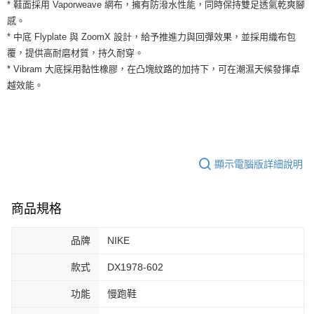
運送方式
* 鞋面採用 Vaporweave 網布，擁有防潑水性能，同時保持雙足透氣乾爽腳
２．便利：只要手機號碼，簡訊認證，即可結帳。
感。
３．安心：先確認商品／服務後，再付款。
全家取貨付款
* 中底 Flyplate 與 ZoomX 設計，給予推進力與回彈效果，並採用織布包
每筆NT$60，滿NT$1,500(含以上)免運費
【「AFTEE先享後付」結帳流程】
覆，提供高耐磨材質，持久耐穿。
１．於結帳方式選擇「AFTEE先享後付」後，將跳轉至「AFTEE先享後付」
* Vibram 大底採用黏性橡膠，在凸塊紋路的加持下，可在潮濕天候發揮卓
付款後全家取貨
結帳頁面，進行簡訊認證並確認金額後，即可完成結帳。
越效能。
２．訂單成立數日內，您將收到繳費通知簡訊。
每筆NT$60，滿NT$1,500(含以上)免運費
３．收到繳費通知簡訊後14天內，點擊此簡訊中的連結，可透過四大超商／
ATM／網路銀行／等多元方式進行付款，方視為交易完成。
7-11取貨付款
※ 請注意：結帳手續完成當下不需立刻繳費，但若您需要取消訂單，請聯絡
每筆NT$60，滿NT$1,500(含以上)免運費
購買商品的店家。未經商家同意取消之訂單仍視為有效，需透過AFTEE先享
後付繳納相關費用。
付款後7-11取貨
※ 交易是否成功請以「AFTEE先享後付 」之結帳頁面顯示為準，若有關於
顯示電腦版詳細說明
是否繳費成功／繳費後需取消欲退款等相關疑問，請聯繫「AFTEE先享後付
每筆NT$60，滿NT$1,500(含以上)免運費
客戶支援中心」
https://netprotections.freshdesk.com/support/home
宅配
商品規格
【注意事項】
１．透過由恩沛科技股份有限公司提供之「AFTEE先享後付」服務完成之交
每筆NT$100，滿NT$1,500(含以上)免運費
易，需依本服務之必要範圍內提供個人資料，並將交易相關給付款項請求債
品牌
NIKE
權轉讓予恩沛科技股份有限公司。
２．關於個人資料處理事宜，請瀏覽以下網址：
款式
DX1978-602
https://aftee.tw/terms/#terms3
３．未成年的使用者請事先徵得法定代理人或監護人之同意方可使用
功能
慢跑鞋
「AFTEE先享後付」，若未經同意申辦者引起之損失，本公司不負相關責
任。