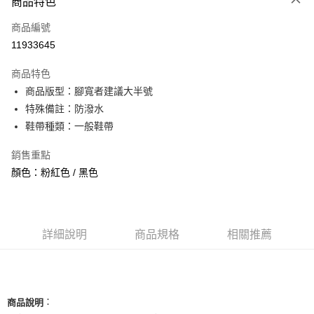
商品特色
信用卡一次付款
商品編號
信用卡分期付款
11933645
3 期 0 利率 每期
NT$1,126
21家銀行
商品特色
合作金庫商業銀行
第一商業銀行
超商取貨付款
商品版型：腳寬者建議大半號
華南商業銀行
彰化商業銀行
特殊備註：防潑水
LINE Pay
上海商業儲蓄銀行
台北富邦商業銀行
國泰世華商業銀行
兆豐國際商業銀行
鞋帶種類：一般鞋帶
Apple Pay
臺灣中小企業銀行
台中商業銀行
銷售重點
匯豐（台灣）商業銀行
華泰商業銀行
街口支付
聯邦商業銀行
遠東國際商業銀行
顏色：粉紅色 / 黑色
元大商業銀行
永豐商業銀行
悠遊付
玉山商業銀行
星展（台灣）商業銀行
台新國際商業銀行
中國信託商業銀行
全盈+PAY
台灣樂天信用卡公司
詳細說明
商品規格
相關推薦
AFTEE先享後付
相關說明
【關於「AFTEE先享後付」】
ATM付款
AFTEE先享後付是「在收到商品之後才付款」的支付方式。 讓您購物簡單
便利好安心！
：
商品說明
１．簡單：不需註冊會員、不需綁卡、不需儲值。