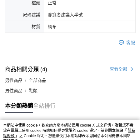
楦頭
正常
４．使用「AFTEE先享後付」時，將依據個別帳號之用戶狀況，依本公司即
時審查核予不同之上限額度；若仍有額度不足之情形，本公司將視審查結果
尺碼建議
腳寬者建議大半號
請求用戶進行身份認證。
５．嚴禁一人註冊多個帳號或使用他人資訊註冊。若發現惡意使用之情形，
材質
網布
恩沛科技股份有限公司將有權停止該用戶之使用額度並採取法律行動。
客服
商品相關分類 (4)
查看全部
男性商品
全部商品
男性商品
鞋類
本分類熱銷
全站排行
本網站中使用 cookie，欲查詢有關本網站使用 cookie 方式之詳情，及若您不希
熱門標籤
望在電腦上使用 cookie 時應如何變更電腦的 cookie 設定，請參閱本網站「
隱私
權條款
」之 Cookie 聲明。您繼續使用本網站即表示您同意本公司得按本網站使