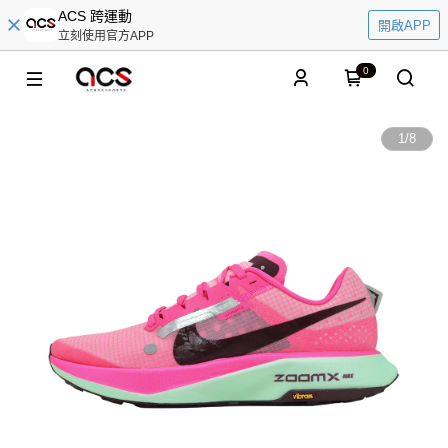
ACS 跨運動
開啟APP
立刻使用官方APP
0
1
/
8