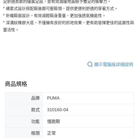
足舒適柔軟的緩震足感，並有效減緩地面給予雙足的衝擊力。
運送方式
２．便利：只要手機號碼，簡訊認證，即可結帳。
* 襪套式設計搭配鞋後跟可壓鞋領，提供更便利舒適的穿著方式。
３．安心：先確認商品／服務後，再付款。
全家取貨付款
* 針織鞋面設計，有效減輕鞋身重量，更加強透氣機能性。
每筆NT$60，滿NT$1,500(含以上)免運費
【「AFTEE先享後付」結帳流程】
* 深溝紋橡膠大底，不僅擁有良好的抓地效果，更有助發揮更佳的延展性與
１．於結帳方式選擇「AFTEE先享後付」後，將跳轉至「AFTEE先享後付」
靈活性。
付款後全家取貨
結帳頁面，進行簡訊認證並確認金額後，即可完成結帳。
２．訂單成立數日內，您將收到繳費通知簡訊。
每筆NT$60，滿NT$1,500(含以上)免運費
３．收到繳費通知簡訊後14天內，點擊此簡訊中的連結，可透過四大超商／
ATM／網路銀行／等多元方式進行付款，方視為交易完成。
7-11取貨付款
※ 請注意：結帳手續完成當下不需立刻繳費，但若您需要取消訂單，請聯絡
每筆NT$60，滿NT$1,500(含以上)免運費
購買商品的店家。未經商家同意取消之訂單仍視為有效，需透過AFTEE先享
顯示電腦版詳細說明
後付繳納相關費用。
付款後7-11取貨
※ 交易是否成功請以「AFTEE先享後付 」之結帳頁面顯示為準，若有關於
是否繳費成功／繳費後需取消欲退款等相關疑問，請聯繫「AFTEE先享後付
每筆NT$60，滿NT$1,500(含以上)免運費
客戶支援中心」
https://netprotections.freshdesk.com/support/home
商品規格
宅配
【注意事項】
品牌
PUMA
１．透過由恩沛科技股份有限公司提供之「AFTEE先享後付」服務完成之交
每筆NT$100，滿NT$1,500(含以上)免運費
易，需依本服務之必要範圍內提供個人資料，並將交易相關給付款項請求債
款式
310160-04
權轉讓予恩沛科技股份有限公司。
２．關於個人資料處理事宜，請瀏覽以下網址：
https://aftee.tw/terms/#terms3
功能
慢跑鞋
３．未成年的使用者請事先徵得法定代理人或監護人之同意方可使用
「AFTEE先享後付」，若未經同意申辦者引起之損失，本公司不負相關責
楦頭
正常
任。