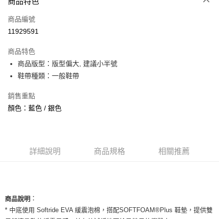
商品特色
信用卡一次付款
商品編號
信用卡分期付款
11929591
3 期 0 利率 每期
NT$560
21家銀行
商品特色
合作金庫商業銀行
第一商業銀行
超商取貨付款
商品版型：版型偏大, 建議小半號
華南商業銀行
彰化商業銀行
鞋帶種類：一般鞋帶
LINE Pay
上海商業儲蓄銀行
台北富邦商業銀行
國泰世華商業銀行
兆豐國際商業銀行
Apple Pay
銷售重點
臺灣中小企業銀行
台中商業銀行
顏色：藍色 / 銀色
匯豐（台灣）商業銀行
華泰商業銀行
街口支付
聯邦商業銀行
遠東國際商業銀行
元大商業銀行
永豐商業銀行
悠遊付
玉山商業銀行
星展（台灣）商業銀行
台新國際商業銀行
中國信託商業銀行
全盈+PAY
詳細說明
商品規格
相關推薦
台灣樂天信用卡公司
AFTEE先享後付
相關說明
【關於「AFTEE先享後付」】
ATM付款
：
商品說明
AFTEE先享後付是「在收到商品之後才付款」的支付方式。 讓您購物簡單
便利好安心！
* 中底使用 Softride EVA 緩震泡棉，搭配SOFTFOAM®Plus 鞋墊，提供雙
１．簡單：不需註冊會員、不需綁卡、不需儲值。