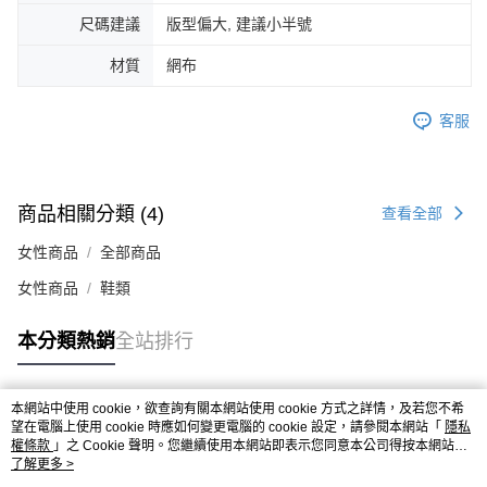
４．使用「AFTEE先享後付」時，將依據個別帳號之用戶狀況，依本公司即
尺碼建議
版型偏大, 建議小半號
時審查核予不同之上限額度；若仍有額度不足之情形，本公司將視審查結果
請求用戶進行身份認證。
材質
網布
５．嚴禁一人註冊多個帳號或使用他人資訊註冊。若發現惡意使用之情形，
恩沛科技股份有限公司將有權停止該用戶之使用額度並採取法律行動。
客服
商品相關分類 (4)
查看全部
女性商品
全部商品
女性商品
鞋類
本分類熱銷
全站排行
本網站中使用 cookie，欲查詢有關本網站使用 cookie 方式之詳情，及若您不希
熱門標籤
望在電腦上使用 cookie 時應如何變更電腦的 cookie 設定，請參閱本網站「
隱私
權條款
」之 Cookie 聲明。您繼續使用本網站即表示您同意本公司得按本網站使
用條款之 Cookie 聲明使用 cookie。
了解更多 >