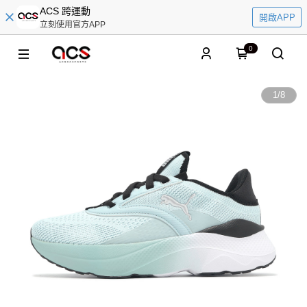
ACS 跨運動
開啟APP
立刻使用官方APP
0
1
/
8