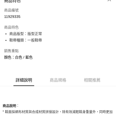
商品特色
信用卡一次付款
商品編號
信用卡分期付款
11929335
3 期 0 利率 每期
NT$860
21家銀行
商品特色
合作金庫商業銀行
第一商業銀行
超商取貨付款
商品版型：版型正常
華南商業銀行
彰化商業銀行
鞋帶種類：一般鞋帶
LINE Pay
上海商業儲蓄銀行
台北富邦商業銀行
國泰世華商業銀行
兆豐國際商業銀行
Apple Pay
銷售重點
臺灣中小企業銀行
台中商業銀行
顏色：白色 / 藍色
匯豐（台灣）商業銀行
華泰商業銀行
街口支付
聯邦商業銀行
遠東國際商業銀行
元大商業銀行
永豐商業銀行
悠遊付
玉山商業銀行
星展（台灣）商業銀行
台新國際商業銀行
中國信託商業銀行
全盈+PAY
詳細說明
商品規格
相關推薦
台灣樂天信用卡公司
AFTEE先享後付
相關說明
【關於「AFTEE先享後付」】
ATM付款
：
AFTEE先享後付是「在收到商品之後才付款」的支付方式。 讓您購物簡單
商品說明
便利好安心！
* 鞋面採網布材質與合成材質拼接設計，除有效減輕鞋身重量外，同時更加
１．簡單：不需註冊會員、不需綁卡、不需儲值。