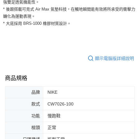
運送方式
強雙足透氣機能性。
２．便利：只要手機號碼，簡訊認證，即可結帳。
* 後跟搭載可見式 Air Max 氣墊科技，在觸地瞬間能有效將所承受的衝擊力
３．安心：先確認商品／服務後，再付款。
全家取貨付款
轉化為運動表現。
每筆NT$60，滿NT$1,500(含以上)免運費
【「AFTEE先享後付」結帳流程】
* 大底採用 BRS-1000 橡膠材質設計。
１．於結帳方式選擇「AFTEE先享後付」後，將跳轉至「AFTEE先享後付」
付款後全家取貨
結帳頁面，進行簡訊認證並確認金額後，即可完成結帳。
２．訂單成立數日內，您將收到繳費通知簡訊。
每筆NT$60，滿NT$1,500(含以上)免運費
３．收到繳費通知簡訊後14天內，點擊此簡訊中的連結，可透過四大超商／
ATM／網路銀行／等多元方式進行付款，方視為交易完成。
7-11取貨付款
※ 請注意：結帳手續完成當下不需立刻繳費，但若您需要取消訂單，請聯絡
顯示電腦版詳細說明
每筆NT$60，滿NT$1,500(含以上)免運費
購買商品的店家。未經商家同意取消之訂單仍視為有效，需透過AFTEE先享
後付繳納相關費用。
付款後7-11取貨
※ 交易是否成功請以「AFTEE先享後付 」之結帳頁面顯示為準，若有關於
是否繳費成功／繳費後需取消欲退款等相關疑問，請聯繫「AFTEE先享後付
商品規格
每筆NT$60，滿NT$1,500(含以上)免運費
客戶支援中心」
https://netprotections.freshdesk.com/support/home
宅配
品牌
NIKE
【注意事項】
１．透過由恩沛科技股份有限公司提供之「AFTEE先享後付」服務完成之交
每筆NT$100，滿NT$1,500(含以上)免運費
款式
CW7026-100
易，需依本服務之必要範圍內提供個人資料，並將交易相關給付款項請求債
權轉讓予恩沛科技股份有限公司。
功能
慢跑鞋
２．關於個人資料處理事宜，請瀏覽以下網址：
https://aftee.tw/terms/#terms3
３．未成年的使用者請事先徵得法定代理人或監護人之同意方可使用
楦頭
正常
「AFTEE先享後付」，若未經同意申辦者引起之損失，本公司不負相關責
任。