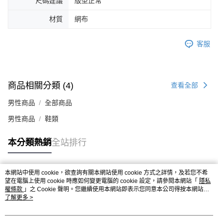
尺碼建議
版型正常
４．使用「AFTEE先享後付」時，將依據個別帳號之用戶狀況，依本公司即
時審查核予不同之上限額度；若仍有額度不足之情形，本公司將視審查結果
材質
網布
請求用戶進行身份認證。
５．嚴禁一人註冊多個帳號或使用他人資訊註冊。若發現惡意使用之情形，
恩沛科技股份有限公司將有權停止該用戶之使用額度並採取法律行動。
客服
商品相關分類 (4)
查看全部
男性商品
全部商品
男性商品
鞋類
本分類熱銷
全站排行
本網站中使用 cookie，欲查詢有關本網站使用 cookie 方式之詳情，及若您不希
熱門標籤
望在電腦上使用 cookie 時應如何變更電腦的 cookie 設定，請參閱本網站「
隱私
權條款
」之 Cookie 聲明。您繼續使用本網站即表示您同意本公司得按本網站使
用條款之 Cookie 聲明使用 cookie。
了解更多 >