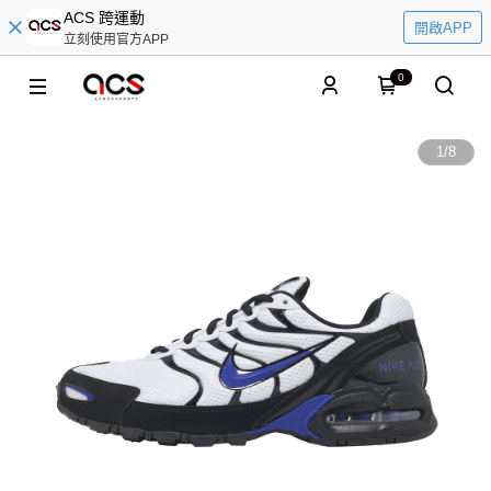
ACS 跨運動
開啟APP
立刻使用官方APP
0
1
/
8