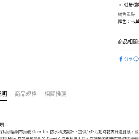
華南商
鞋帶種
LINE Pay
上海商
銷售重點
國泰世
Apple Pay
顏色：卡其
臺灣中
匯豐（
街口支付
聯邦商
商品相關分
元大商
悠遊付
玉山商
女性商品
台新國
全盈+PAY
分享
台灣樂
女性商品
AFTEE先
相關說明
依運動類
【關於「A
ATM付款
依品牌
AFTEE
便利好安
說明
商品規格
相關推薦
１．簡單
２．便利
運送方式
３．安心
全家取貨
【「AFT
：
每筆NT$6
１．於結帳
說明
付」結帳
面採用耐磨網布搭載 Gore-Tex 防水科技設計，提供戶外活動時乾爽舒適腳感，
付款後全
２．訂單
底採用 Nike 當前最輕量化的 ReactX 泡棉科技中底，在觸地瞬間能有效減緩