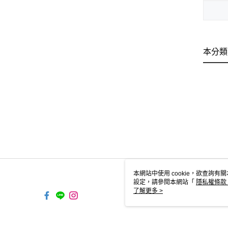
本分類
本網站中使用 cookie，欲查詢有關
設定，請參閱本網站「
隱私權條款
使用 cookie。
了解更多 >