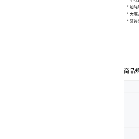
* 加
* 大
* 鞋
商品