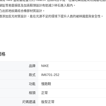
３．收到繳
每筆NT$6
強腳趾等易磨損區及加高鞋領設計有助減少碎石進入鞋內。
／ATM／
※ 請注意
底凸出抓地紋路結合橡膠材質設計。
7-11取貨
絡購買商品
後跟添加反光材質設計，能在光源不足的環境下提升人員的被辨識度與安全性。
先享後付
每筆NT$6
※ 交易是
是否繳費成
付款後7-1
付客戶支
每筆NT$6
【注意事
宅配
１．透過由
交易，需
每筆NT$1
求債權轉
規格
２．關於
https://aft
３．未成
品牌
NIKE
「AFTE
任。
款式
IM6701-252
４．使用「
即時審查
功能
慢跑鞋
結果請求
５．嚴禁
楦頭
正常
形，恩沛
動。
尺碼建議
版型正常