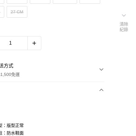
M
27 CM
清除
紀錄
送方式
1,500免運
次付款
期付款
0 利率 每期
NT$1,226
21家銀行
型：版型正常
庫商業銀行
第一商業銀行
註：防水鞋面
付款