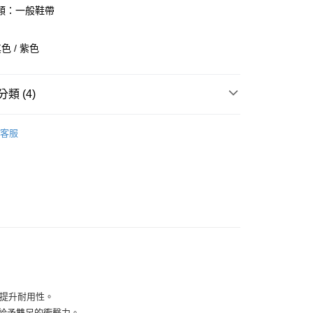
業銀行
彰化商業銀行
類：一般鞋帶
業儲蓄銀行
台北富邦商業銀行
華商業銀行
兆豐國際商業銀行
色 / 紫色
小企業銀行
台中商業銀行
台灣）商業銀行
華泰商業銀行
業銀行
遠東國際商業銀行
類 (4)
業銀行
永豐商業銀行
業銀行
星展（台灣）商業銀行
全部商品
際商業銀行
中國信託商業銀行
客服
天信用卡公司
鞋類
享後付
型
跑步
FTEE先享後付」】
NIKE
先享後付是「在收到商品之後才付款」的支付方式。 讓您購物簡單
心！
：不需註冊會員、不需綁卡、不需儲值。
：只要手機號碼，簡訊認證，即可結帳。
：先確認商品／服務後，再付款。
付款
EE先享後付」結帳流程】
0，滿NT$1,500(含以上)免運費
方式選擇「AFTEE先享後付」後，將跳轉至「AFTEE先享後
頁面，進行簡訊認證並確認金額後，即可完成結帳。
並提升耐用性。
家取貨
成立數日內，您將收到繳費通知簡訊。
地面給予雙足的衝擊力。