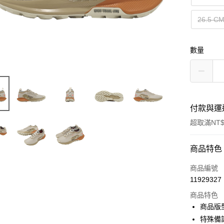
26.5 C
數量
付款與運
超取滿NT$
付款方式
商品特色
信用卡一
商品編號
11929327
信用卡分
商品特色
3 期 
商品版
合作金
特殊備
超商取貨