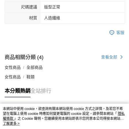
４．使用「AFTEE先享後付」時，將依據個別帳號之用戶狀況，依本公司即
尺碼建議
版型正常
時審查核予不同之上限額度；若仍有額度不足之情形，本公司將視審查結果
請求用戶進行身份認證。
材質
人造纖維
５．嚴禁一人註冊多個帳號或使用他人資訊註冊。若發現惡意使用之情形，
恩沛科技股份有限公司將有權停止該用戶之使用額度並採取法律行動。
客服
商品相關分類 (4)
查看全部
女性商品
全部商品
女性商品
鞋類
本分類熱銷
全站排行
本網站中使用 cookie，欲查詢有關本網站使用 cookie 方式之詳情，及若您不希
熱門標籤
望在電腦上使用 cookie 時應如何變更電腦的 cookie 設定，請參閱本網站「
隱私
權條款
」之 Cookie 聲明。您繼續使用本網站即表示您同意本公司得按本網站使
用條款之 Cookie 聲明使用 cookie。
了解更多 >