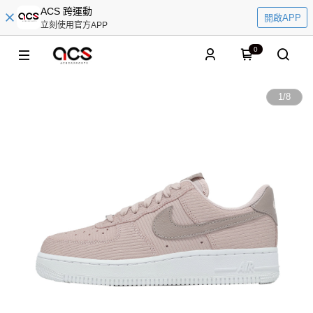
ACS 跨運動
開啟APP
立刻使用官方APP
0
1
/
8