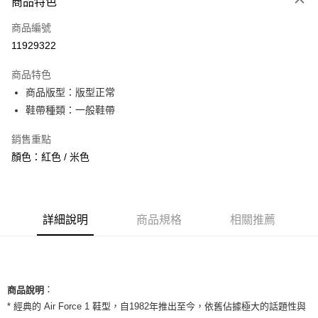
商品特色
信用卡一次付款
商品編號
信用卡分期付款
11929322
3 期 0 利率 每期
NT$960
21家銀行
商品特色
合作金庫商業銀行
第一商業銀行
超商取貨付款
商品版型：版型正常
華南商業銀行
彰化商業銀行
鞋帶種類：一般鞋帶
LINE Pay
上海商業儲蓄銀行
台北富邦商業銀行
國泰世華商業銀行
兆豐國際商業銀行
Apple Pay
銷售重點
臺灣中小企業銀行
台中商業銀行
顏色：紅色 / 米色
匯豐（台灣）商業銀行
華泰商業銀行
街口支付
聯邦商業銀行
遠東國際商業銀行
元大商業銀行
永豐商業銀行
悠遊付
玉山商業銀行
星展（台灣）商業銀行
台新國際商業銀行
中國信託商業銀行
全盈+PAY
詳細說明
商品規格
相關推薦
台灣樂天信用卡公司
AFTEE先享後付
相關說明
【關於「AFTEE先享後付」】
ATM付款
：
AFTEE先享後付是「在收到商品之後才付款」的支付方式。 讓您購物簡單
商品說明
便利好安心！
* 經典的 Air Force 1 鞋型，自1982年推出至今，依舊佔據極大的話題性與
１．簡單：不需註冊會員、不需綁卡、不需儲值。