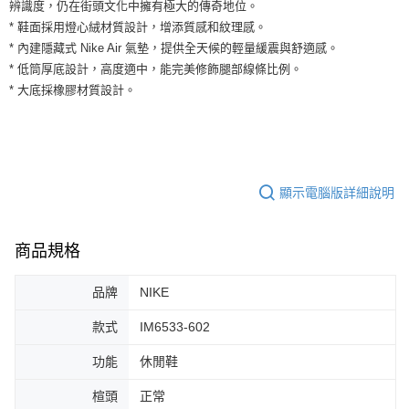
運送方式
辨識度，仍在街頭文化中擁有極大的傳奇地位。
２．便利：只要手機號碼，簡訊認證，即可結帳。
* 鞋面採用燈心絨材質設計，增添質感和紋理感。
３．安心：先確認商品／服務後，再付款。
全家取貨付款
* 內建隱藏式 Nike Air 氣墊，提供全天候的輕量緩震與舒適感。
每筆NT$60，滿NT$1,500(含以上)免運費
【「AFTEE先享後付」結帳流程】
* 低筒厚底設計，高度適中，能完美修飾腿部線條比例。
１．於結帳方式選擇「AFTEE先享後付」後，將跳轉至「AFTEE先享後付」
* 大底採橡膠材質設計。
付款後全家取貨
結帳頁面，進行簡訊認證並確認金額後，即可完成結帳。
２．訂單成立數日內，您將收到繳費通知簡訊。
每筆NT$60，滿NT$1,500(含以上)免運費
３．收到繳費通知簡訊後14天內，點擊此簡訊中的連結，可透過四大超商／
ATM／網路銀行／等多元方式進行付款，方視為交易完成。
7-11取貨付款
※ 請注意：結帳手續完成當下不需立刻繳費，但若您需要取消訂單，請聯絡
每筆NT$60，滿NT$1,500(含以上)免運費
購買商品的店家。未經商家同意取消之訂單仍視為有效，需透過AFTEE先享
顯示電腦版詳細說明
後付繳納相關費用。
付款後7-11取貨
※ 交易是否成功請以「AFTEE先享後付 」之結帳頁面顯示為準，若有關於
是否繳費成功／繳費後需取消欲退款等相關疑問，請聯繫「AFTEE先享後付
每筆NT$60，滿NT$1,500(含以上)免運費
客戶支援中心」
https://netprotections.freshdesk.com/support/home
商品規格
宅配
【注意事項】
品牌
NIKE
１．透過由恩沛科技股份有限公司提供之「AFTEE先享後付」服務完成之交
每筆NT$100，滿NT$1,500(含以上)免運費
易，需依本服務之必要範圍內提供個人資料，並將交易相關給付款項請求債
權轉讓予恩沛科技股份有限公司。
款式
IM6533-602
２．關於個人資料處理事宜，請瀏覽以下網址：
https://aftee.tw/terms/#terms3
功能
休閒鞋
３．未成年的使用者請事先徵得法定代理人或監護人之同意方可使用
「AFTEE先享後付」，若未經同意申辦者引起之損失，本公司不負相關責
楦頭
正常
任。