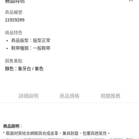
商品特色
信用卡一次付款
商品編號
信用卡分期付款
11929289
3 期 0 利率 每期
NT$994
21家銀行
商品特色
合作金庫商業銀行
第一商業銀行
超商取貨付款
商品版型：版型正常
華南商業銀行
彰化商業銀行
鞋帶種類：一般鞋帶
LINE Pay
上海商業儲蓄銀行
台北富邦商業銀行
國泰世華商業銀行
兆豐國際商業銀行
Apple Pay
銷售重點
臺灣中小企業銀行
台中商業銀行
顏色：象牙白 / 紫色
匯豐（台灣）商業銀行
華泰商業銀行
街口支付
聯邦商業銀行
遠東國際商業銀行
元大商業銀行
永豐商業銀行
悠遊付
玉山商業銀行
星展（台灣）商業銀行
台新國際商業銀行
中國信託商業銀行
全盈+PAY
詳細說明
商品規格
相關推薦
台灣樂天信用卡公司
AFTEE先享後付
相關說明
【關於「AFTEE先享後付」】
ATM付款
：
商品說明
AFTEE先享後付是「在收到商品之後才付款」的支付方式。 讓您購物簡單
便利好安心！
* 鞋面材質結合網眼與合成皮革，兼具耐磨、包覆與透氣性。
１．簡單：不需註冊會員、不需綁卡、不需儲值。