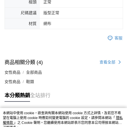
楦頭
正常
４．使用「AFTEE先享後付」時，將依據個別帳號之用戶狀況，依本公司即
時審查核予不同之上限額度；若仍有額度不足之情形，本公司將視審查結果
尺碼建議
版型正常
請求用戶進行身份認證。
５．嚴禁一人註冊多個帳號或使用他人資訊註冊。若發現惡意使用之情形，
材質
網布
恩沛科技股份有限公司將有權停止該用戶之使用額度並採取法律行動。
客服
商品相關分類 (4)
查看全部
女性商品
全部商品
女性商品
鞋類
本分類熱銷
全站排行
本網站中使用 cookie，欲查詢有關本網站使用 cookie 方式之詳情，及若您不希
熱門標籤
望在電腦上使用 cookie 時應如何變更電腦的 cookie 設定，請參閱本網站「
隱私
權條款
」之 Cookie 聲明。您繼續使用本網站即表示您同意本公司得按本網站使