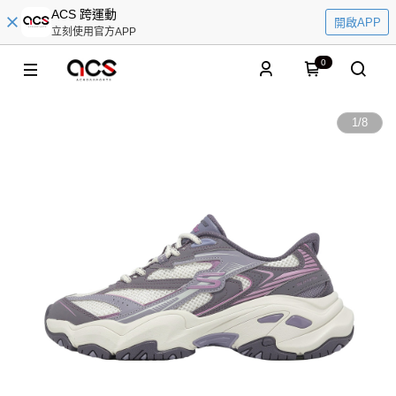
ACS 跨運動
開啟APP
立刻使用官方APP
0
1
/
8