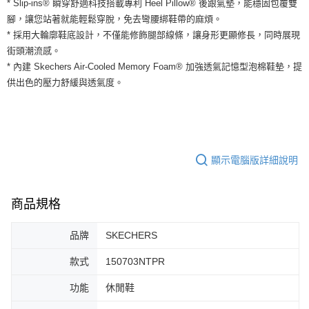
* Slip-ins® 瞬穿舒適科技搭載專利 Heel Pillow® 後跟氣墊，能穩固包覆雙
運送方式
２．便利：只要手機號碼，簡訊認證，即可結帳。
腳，讓您站著就能輕鬆穿脫，免去彎腰綁鞋帶的麻煩。
３．安心：先確認商品／服務後，再付款。
全家取貨付款
* 採用大輪廓鞋底設計，不僅能修飾腿部線條，讓身形更顯修長，同時展現
每筆NT$60，滿NT$1,500(含以上)免運費
【「AFTEE先享後付」結帳流程】
街頭潮流感。
１．於結帳方式選擇「AFTEE先享後付」後，將跳轉至「AFTEE先享後付」
* 內建 Skechers Air-Cooled Memory Foam® 加強透氣記憶型泡棉鞋墊，提
付款後全家取貨
結帳頁面，進行簡訊認證並確認金額後，即可完成結帳。
供出色的壓力舒緩與透氣度。
２．訂單成立數日內，您將收到繳費通知簡訊。
每筆NT$60，滿NT$1,500(含以上)免運費
３．收到繳費通知簡訊後14天內，點擊此簡訊中的連結，可透過四大超商／
ATM／網路銀行／等多元方式進行付款，方視為交易完成。
7-11取貨付款
※ 請注意：結帳手續完成當下不需立刻繳費，但若您需要取消訂單，請聯絡
每筆NT$60，滿NT$1,500(含以上)免運費
購買商品的店家。未經商家同意取消之訂單仍視為有效，需透過AFTEE先享
後付繳納相關費用。
付款後7-11取貨
※ 交易是否成功請以「AFTEE先享後付 」之結帳頁面顯示為準，若有關於
顯示電腦版詳細說明
是否繳費成功／繳費後需取消欲退款等相關疑問，請聯繫「AFTEE先享後付
每筆NT$60，滿NT$1,500(含以上)免運費
客戶支援中心」
https://netprotections.freshdesk.com/support/home
商品規格
宅配
【注意事項】
１．透過由恩沛科技股份有限公司提供之「AFTEE先享後付」服務完成之交
每筆NT$100，滿NT$1,500(含以上)免運費
易，需依本服務之必要範圍內提供個人資料，並將交易相關給付款項請求債
品牌
SKECHERS
權轉讓予恩沛科技股份有限公司。
２．關於個人資料處理事宜，請瀏覽以下網址：
款式
150703NTPR
https://aftee.tw/terms/#terms3
３．未成年的使用者請事先徵得法定代理人或監護人之同意方可使用
功能
休閒鞋
「AFTEE先享後付」，若未經同意申辦者引起之損失，本公司不負相關責
任。