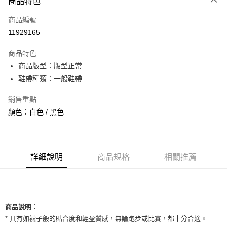
商品特色
信用卡一次付款
商品編號
信用卡分期付款
11929165
3 期 0 利率 每期
NT$1,093
21家銀行
商品特色
合作金庫商業銀行
第一商業銀行
超商取貨付款
商品版型：版型正常
華南商業銀行
彰化商業銀行
鞋帶種類：一般鞋帶
LINE Pay
上海商業儲蓄銀行
台北富邦商業銀行
國泰世華商業銀行
兆豐國際商業銀行
Apple Pay
銷售重點
臺灣中小企業銀行
台中商業銀行
顏色：白色 / 黑色
匯豐（台灣）商業銀行
華泰商業銀行
街口支付
聯邦商業銀行
遠東國際商業銀行
元大商業銀行
永豐商業銀行
悠遊付
玉山商業銀行
星展（台灣）商業銀行
台新國際商業銀行
中國信託商業銀行
全盈+PAY
詳細說明
商品規格
相關推薦
台灣樂天信用卡公司
AFTEE先享後付
相關說明
【關於「AFTEE先享後付」】
ATM付款
：
AFTEE先享後付是「在收到商品之後才付款」的支付方式。 讓您購物簡單
商品說明
便利好安心！
* 具有如襪子般的貼合度和輕盈質感，無論跑步或比賽，都十分合適。
１．簡單：不需註冊會員、不需綁卡、不需儲值。