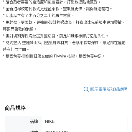
運送方式
* 結合跑者喜愛的靈活度和包覆設計，打造敏捷貼地感受。
２．便利：只要手機號碼，簡訊認證，即可結帳。
* 全新泡棉較前代款式更輕盈柔軟，靈敏度更佳，讓你舒適暢跑。
３．安心：先確認商品／服務後，再付款。
全家取貨付款
* 此產品含有至少百分之二十的再生材質。
每筆NT$60，滿NT$1,500(含以上)免運費
【「AFTEE先享後付」結帳流程】
* 更輕盈、更柔軟、更強韌-設計經過改良，打造出比先前版本更加靈敏、
１．於結帳方式選擇「AFTEE先享後付」後，將跳轉至「AFTEE先享後付」
輕盈而柔軟的泡棉。
付款後全家取貨
結帳頁面，進行簡訊認證並確認金額後，即可完成結帳。
* 雷射切割彈性溝紋提升靈活度，前足和鞋跟橡膠打造耐久性。
２．訂單成立數日內，您將收到繳費通知簡訊。
每筆NT$60，滿NT$1,500(含以上)免運費
３．收到繳費通知簡訊後14天內，點擊此簡訊中的連結，可透過四大超商／
* 簡約靈活-整體鞋面採用透氣針織材質，著感柔軟有彈性。讓足部在運動
ATM／網路銀行／等多元方式進行付款，方視為交易完成。
7-11取貨付款
時有伸展空間。
※ 請注意：結帳手續完成當下不需立刻繳費，但若您需要取消訂單，請聯絡
* 穩固包覆-與側邊鞋帶交織的 Flywire 技術，穩固包覆中足。
每筆NT$60，滿NT$1,500(含以上)免運費
購買商品的店家。未經商家同意取消之訂單仍視為有效，需透過AFTEE先享
後付繳納相關費用。
付款後7-11取貨
※ 交易是否成功請以「AFTEE先享後付 」之結帳頁面顯示為準，若有關於
是否繳費成功／繳費後需取消欲退款等相關疑問，請聯繫「AFTEE先享後付
每筆NT$60，滿NT$1,500(含以上)免運費
客戶支援中心」
https://netprotections.freshdesk.com/support/home
宅配
顯示電腦版詳細說明
【注意事項】
１．透過由恩沛科技股份有限公司提供之「AFTEE先享後付」服務完成之交
每筆NT$100，滿NT$1,500(含以上)免運費
易，需依本服務之必要範圍內提供個人資料，並將交易相關給付款項請求債
權轉讓予恩沛科技股份有限公司。
商品規格
２．關於個人資料處理事宜，請瀏覽以下網址：
https://aftee.tw/terms/#terms3
３．未成年的使用者請事先徵得法定代理人或監護人之同意方可使用
品牌
NIKE
「AFTEE先享後付」，若未經同意申辦者引起之損失，本公司不負相關責
任。