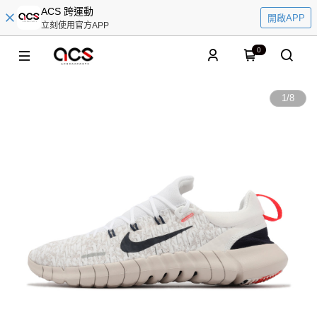
ACS 跨運動
開啟APP
立刻使用官方APP
0
1
/
8