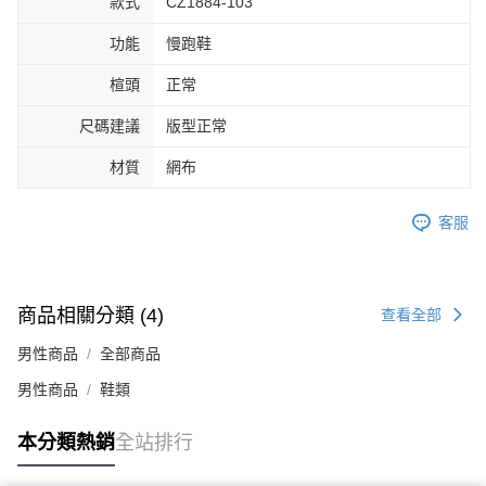
款式
CZ1884-103
４．使用「AFTEE先享後付」時，將依據個別帳號之用戶狀況，依本公司即
時審查核予不同之上限額度；若仍有額度不足之情形，本公司將視審查結果
功能
慢跑鞋
請求用戶進行身份認證。
５．嚴禁一人註冊多個帳號或使用他人資訊註冊。若發現惡意使用之情形，
楦頭
正常
恩沛科技股份有限公司將有權停止該用戶之使用額度並採取法律行動。
尺碼建議
版型正常
材質
網布
客服
商品相關分類 (4)
查看全部
男性商品
全部商品
男性商品
鞋類
本分類熱銷
全站排行