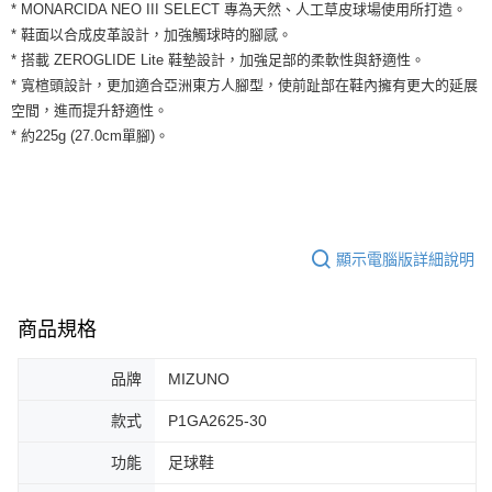
運送方式
* MONARCIDA NEO III SELECT 專為天然、人工草皮球場使用所打造。
２．便利：只要手機號碼，簡訊認證，即可結帳。
* 鞋面以合成皮革設計，加強觸球時的腳感。
３．安心：先確認商品／服務後，再付款。
全家取貨付款
* 搭載 ZEROGLIDE Lite 鞋墊設計，加強足部的柔軟性與舒適性。
每筆NT$60，滿NT$1,500(含以上)免運費
【「AFTEE先享後付」結帳流程】
* 寬楦頭設計，更加適合亞洲東方人腳型，使前趾部在鞋內擁有更大的延展
１．於結帳方式選擇「AFTEE先享後付」後，將跳轉至「AFTEE先享後付」
空間，進而提升舒適性。
付款後全家取貨
結帳頁面，進行簡訊認證並確認金額後，即可完成結帳。
２．訂單成立數日內，您將收到繳費通知簡訊。
* 約225g (27.0cm單腳)。
每筆NT$60，滿NT$1,500(含以上)免運費
３．收到繳費通知簡訊後14天內，點擊此簡訊中的連結，可透過四大超商／
ATM／網路銀行／等多元方式進行付款，方視為交易完成。
7-11取貨付款
※ 請注意：結帳手續完成當下不需立刻繳費，但若您需要取消訂單，請聯絡
每筆NT$60，滿NT$1,500(含以上)免運費
購買商品的店家。未經商家同意取消之訂單仍視為有效，需透過AFTEE先享
後付繳納相關費用。
付款後7-11取貨
※ 交易是否成功請以「AFTEE先享後付 」之結帳頁面顯示為準，若有關於
顯示電腦版詳細說明
是否繳費成功／繳費後需取消欲退款等相關疑問，請聯繫「AFTEE先享後付
每筆NT$60，滿NT$1,500(含以上)免運費
客戶支援中心」
https://netprotections.freshdesk.com/support/home
宅配
商品規格
【注意事項】
１．透過由恩沛科技股份有限公司提供之「AFTEE先享後付」服務完成之交
每筆NT$100，滿NT$1,500(含以上)免運費
易，需依本服務之必要範圍內提供個人資料，並將交易相關給付款項請求債
品牌
MIZUNO
權轉讓予恩沛科技股份有限公司。
２．關於個人資料處理事宜，請瀏覽以下網址：
款式
P1GA2625-30
https://aftee.tw/terms/#terms3
３．未成年的使用者請事先徵得法定代理人或監護人之同意方可使用
功能
足球鞋
「AFTEE先享後付」，若未經同意申辦者引起之損失，本公司不負相關責
任。