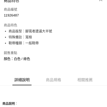
商品特色
信用卡一次付款
商品編號
信用卡分期付款
11926487
3 期 0 利率 每期
NT$593
21家銀行
商品特色
合作金庫商業銀行
第一商業銀行
超商取貨付款
商品版型：腳寬者建議大半號
華南商業銀行
彰化商業銀行
特殊備註：寬楦
LINE Pay
上海商業儲蓄銀行
台北富邦商業銀行
國泰世華商業銀行
兆豐國際商業銀行
鞋帶種類：一般鞋帶
Apple Pay
臺灣中小企業銀行
台中商業銀行
銷售重點
匯豐（台灣）商業銀行
華泰商業銀行
街口支付
聯邦商業銀行
遠東國際商業銀行
顏色：白色 / 綠色
元大商業銀行
永豐商業銀行
悠遊付
玉山商業銀行
星展（台灣）商業銀行
台新國際商業銀行
中國信託商業銀行
全盈+PAY
台灣樂天信用卡公司
詳細說明
商品規格
相關推薦
AFTEE先享後付
相關說明
【關於「AFTEE先享後付」】
ATM付款
AFTEE先享後付是「在收到商品之後才付款」的支付方式。 讓您購物簡單
便利好安心！
：
商品說明
１．簡單：不需註冊會員、不需綁卡、不需儲值。