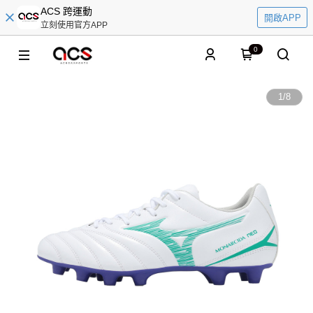
ACS 跨運動
開啟APP
立刻使用官方APP
0
1
/
8