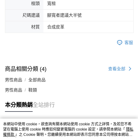
楦頭
寬楦
４．使用「AFTEE先享後付」時，將依據個別帳號之用戶狀況，依本公司即
時審查核予不同之上限額度；若仍有額度不足之情形，本公司將視審查結果
尺碼建議
腳寬者建議大半號
請求用戶進行身份認證。
５．嚴禁一人註冊多個帳號或使用他人資訊註冊。若發現惡意使用之情形，
材質
合成皮革
恩沛科技股份有限公司將有權停止該用戶之使用額度並採取法律行動。
客服
商品相關分類 (4)
查看全部
男性商品
全部商品
男性商品
鞋類
本分類熱銷
全站排行
本網站中使用 cookie，欲查詢有關本網站使用 cookie 方式之詳情，及若您不希
熱門標籤
望在電腦上使用 cookie 時應如何變更電腦的 cookie 設定，請參閱本網站「
隱私
權條款
」之 Cookie 聲明。您繼續使用本網站即表示您同意本公司得按本網站使