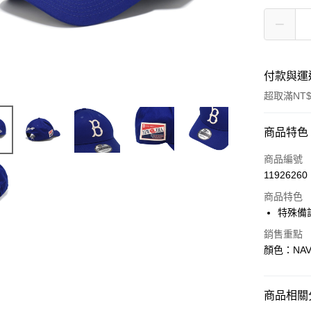
付款與運
超取滿NT$
付款方式
商品特色
信用卡一
商品編號
11926260
信用卡分
商品特色
3 期 
特殊備
合作金
超商取貨
銷售重點
華南商
顏色：NAV
LINE Pay
上海商
國泰世
Apple Pay
臺灣中
商品相關分
匯豐（
街口支付