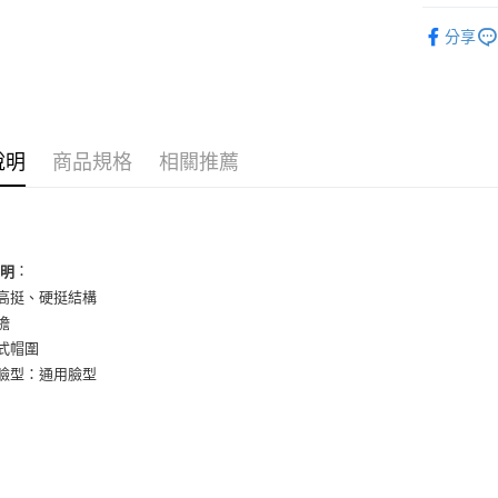
聯邦商
男性商品
元大商
悠遊付
分享
玉山商
男性商品
台新國
全盈+PAY
女性商品
台灣樂
AFTEE先
依品牌
相關說明
說明
商品規格
相關推薦
女性商品
【關於「A
ATM付款
AFTEE
便利好安
１．簡單
２．便利
運送方式
３．安心
：
說明
全家取貨
型高挺、硬挺結構
【「AFT
檐
每筆NT$6
１．於結帳
付」結帳
調式帽圍
付款後全
２．訂單
議臉型：通用臉型
３．收到繳
每筆NT$6
／ATM／
※ 請注意
7-11取貨
絡購買商品
先享後付
每筆NT$6
※ 交易是