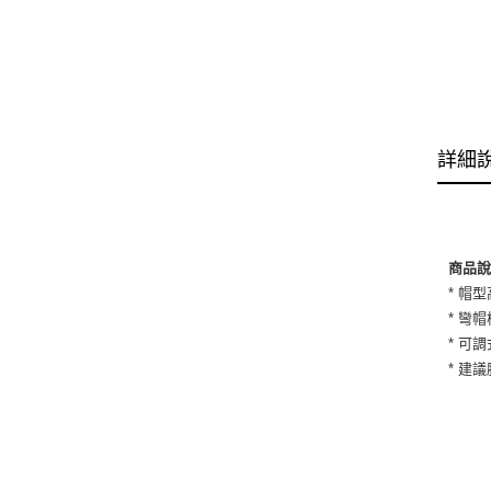
詳細
商品
* 帽
* 彎帽
* 可
* 建