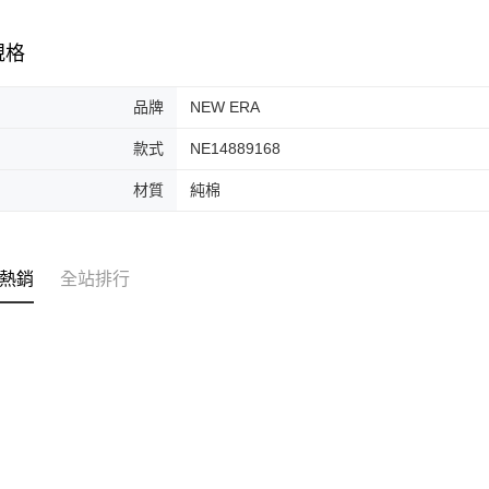
是否繳費成
付款後7-1
付客戶支
每筆NT$6
規格
【注意事
宅配
１．透過由
品牌
NEW ERA
交易，需
每筆NT$1
求債權轉
２．關於
款式
NE14889168
https://aft
３．未成
材質
純棉
「AFTE
任。
４．使用「
即時審查
熱銷
全站排行
結果請求
５．嚴禁
形，恩沛
動。