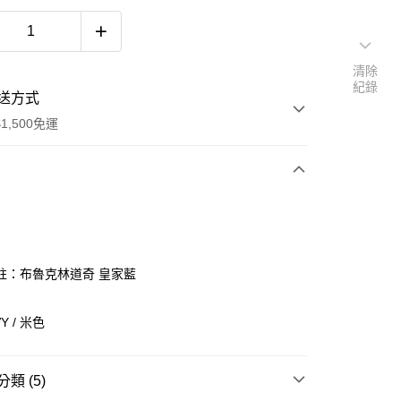
清除
紀錄
送方式
1,500免運
次付款
期付款
0 利率 每期
NT$460
21家銀行
註：布魯克林道奇 皇家藍
庫商業銀行
第一商業銀行
付款
業銀行
彰化商業銀行
Y / 米色
業儲蓄銀行
台北富邦商業銀行
華商業銀行
兆豐國際商業銀行
小企業銀行
台中商業銀行
類 (5)
台灣）商業銀行
華泰商業銀行