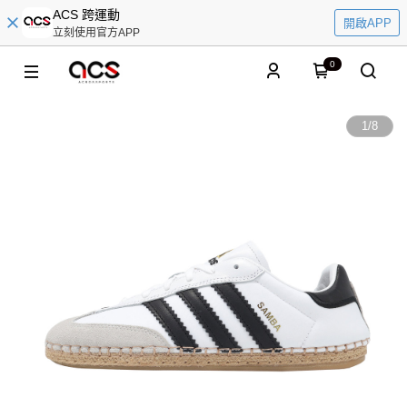
ACS 跨運動
開啟APP
立刻使用官方APP
0
1
/
8