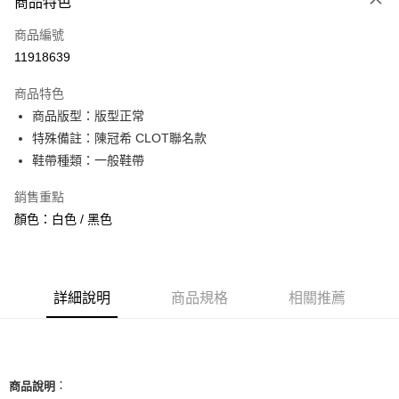
商品特色
信用卡一次付款
商品編號
信用卡分期付款
11918639
3 期 0 利率 每期
NT$1,526
21家銀行
商品特色
合作金庫商業銀行
第一商業銀行
超商取貨付款
商品版型：版型正常
華南商業銀行
彰化商業銀行
特殊備註：陳冠希 CLOT聯名款
LINE Pay
上海商業儲蓄銀行
台北富邦商業銀行
國泰世華商業銀行
兆豐國際商業銀行
鞋帶種類：一般鞋帶
Apple Pay
臺灣中小企業銀行
台中商業銀行
銷售重點
匯豐（台灣）商業銀行
華泰商業銀行
街口支付
聯邦商業銀行
遠東國際商業銀行
顏色：白色 / 黑色
元大商業銀行
永豐商業銀行
悠遊付
玉山商業銀行
星展（台灣）商業銀行
台新國際商業銀行
中國信託商業銀行
全盈+PAY
台灣樂天信用卡公司
詳細說明
商品規格
相關推薦
AFTEE先享後付
相關說明
【關於「AFTEE先享後付」】
ATM付款
AFTEE先享後付是「在收到商品之後才付款」的支付方式。 讓您購物簡單
便利好安心！
：
商品說明
１．簡單：不需註冊會員、不需綁卡、不需儲值。