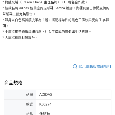
運送方式
* 與陳冠希（Edison Chen）主理品牌 CLOT 聯名合作款。
２．便利：只要手機號碼，簡訊認證，即可結帳。
* 這款鞋將 adidas 經典室內足球鞋 Samba 輪廓，與極具夏日休閒風情的
３．安心：先確認商品／服務後，再付款。
全家取貨付款
草編鞋工藝完美融合。
每筆NT$60，滿NT$1,500(含以上)免運費
【「AFTEE先享後付」結帳流程】
* 鞋身以白色高質感皮革為主體，搭配標誌性的黑色三條紋與麂皮 T 字鞋
１．於結帳方式選擇「AFTEE先享後付」後，將跳轉至「AFTEE先享後付」
頭。
付款後全家取貨
結帳頁面，進行簡訊認證並確認金額後，即可完成結帳。
２．訂單成立數日內，您將收到繳費通知簡訊。
* 中底採用黃麻編織繩包覆，注入了濃厚的度假與生活質感。
每筆NT$60，滿NT$1,500(含以上)免運費
３．收到繳費通知簡訊後14天內，點擊此簡訊中的連結，可透過四大超商／
* 大底採橡膠材質設計。
ATM／網路銀行／等多元方式進行付款，方視為交易完成。
7-11取貨付款
※ 請注意：結帳手續完成當下不需立刻繳費，但若您需要取消訂單，請聯絡
每筆NT$60，滿NT$1,500(含以上)免運費
購買商品的店家。未經商家同意取消之訂單仍視為有效，需透過AFTEE先享
後付繳納相關費用。
付款後7-11取貨
※ 交易是否成功請以「AFTEE先享後付 」之結帳頁面顯示為準，若有關於
是否繳費成功／繳費後需取消欲退款等相關疑問，請聯繫「AFTEE先享後付
每筆NT$60，滿NT$1,500(含以上)免運費
顯示電腦版詳細說明
客戶支援中心」
https://netprotections.freshdesk.com/support/home
宅配
【注意事項】
１．透過由恩沛科技股份有限公司提供之「AFTEE先享後付」服務完成之交
商品規格
每筆NT$100，滿NT$1,500(含以上)免運費
易，需依本服務之必要範圍內提供個人資料，並將交易相關給付款項請求債
權轉讓予恩沛科技股份有限公司。
品牌
ADIDAS
２．關於個人資料處理事宜，請瀏覽以下網址：
https://aftee.tw/terms/#terms3
款式
KJ0274
３．未成年的使用者請事先徵得法定代理人或監護人之同意方可使用
「AFTEE先享後付」，若未經同意申辦者引起之損失，本公司不負相關責
功能
休閒鞋
任。