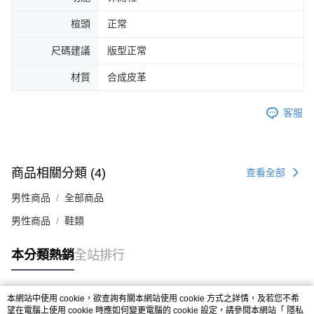
４．使用「AFTEE先享後付」時，將依據個別帳號之用戶狀況，依本公司即
楦頭
正常
時審查核予不同之上限額度；若仍有額度不足之情形，本公司將視審查結果
請求用戶進行身份認證。
５．嚴禁一人註冊多個帳號或使用他人資訊註冊。若發現惡意使用之情形，
尺碼建議
版型正常
恩沛科技股份有限公司將有權停止該用戶之使用額度並採取法律行動。
材質
合成皮革
客服
商品相關分類 (4)
查看全部
男性商品
全部商品
男性商品
鞋類
本分類熱銷
全站排行
本網站中使用 cookie，欲查詢有關本網站使用 cookie 方式之詳情，及若您不希
熱門標籤
望在電腦上使用 cookie 時應如何變更電腦的 cookie 設定，請參閱本網站「
隱私