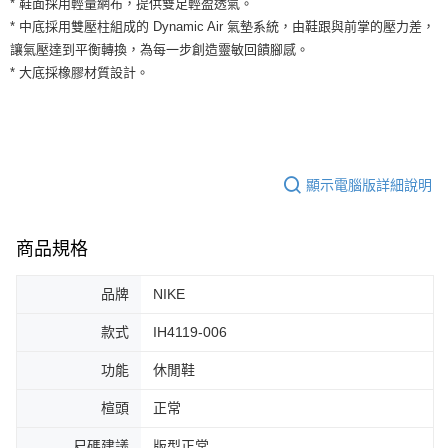
* 鞋面採用輕量網布，提供雙足輕盈透氣。
３．安心：先確認商品／服務後，再付款。
全家取貨付款
* 中底採用雙壓柱組成的 Dynamic Air 氣墊系統，由鞋跟與前掌的壓力差，
每筆NT$60，滿NT$1,500(含以上)免運費
【「AFTEE先享後付」結帳流程】
讓氣壓達到平衡轉換，為每一步創造靈敏回饋腳感。
１．於結帳方式選擇「AFTEE先享後付」後，將跳轉至「AFTEE先享後付」
* 大底採橡膠材質設計。
付款後全家取貨
結帳頁面，進行簡訊認證並確認金額後，即可完成結帳。
２．訂單成立數日內，您將收到繳費通知簡訊。
每筆NT$60，滿NT$1,500(含以上)免運費
３．收到繳費通知簡訊後14天內，點擊此簡訊中的連結，可透過四大超商／
ATM／網路銀行／等多元方式進行付款，方視為交易完成。
7-11取貨付款
※ 請注意：結帳手續完成當下不需立刻繳費，但若您需要取消訂單，請聯絡
每筆NT$60，滿NT$1,500(含以上)免運費
購買商品的店家。未經商家同意取消之訂單仍視為有效，需透過AFTEE先享
顯示電腦版詳細說明
後付繳納相關費用。
付款後7-11取貨
※ 交易是否成功請以「AFTEE先享後付 」之結帳頁面顯示為準，若有關於
是否繳費成功／繳費後需取消欲退款等相關疑問，請聯繫「AFTEE先享後付
每筆NT$60，滿NT$1,500(含以上)免運費
客戶支援中心」
https://netprotections.freshdesk.com/support/home
商品規格
宅配
【注意事項】
品牌
NIKE
１．透過由恩沛科技股份有限公司提供之「AFTEE先享後付」服務完成之交
每筆NT$100，滿NT$1,500(含以上)免運費
易，需依本服務之必要範圍內提供個人資料，並將交易相關給付款項請求債
權轉讓予恩沛科技股份有限公司。
款式
IH4119-006
２．關於個人資料處理事宜，請瀏覽以下網址：
https://aftee.tw/terms/#terms3
功能
休閒鞋
３．未成年的使用者請事先徵得法定代理人或監護人之同意方可使用
「AFTEE先享後付」，若未經同意申辦者引起之損失，本公司不負相關責
楦頭
正常
任。
４．使用「AFTEE先享後付」時，將依據個別帳號之用戶狀況，依本公司即
尺碼建議
版型正常