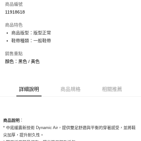
商品編號
信用卡分期付款
11918618
3 期 0 利率 每期
NT$1,093
21家銀行
商品特色
合作金庫商業銀行
第一商業銀行
超商取貨付款
商品版型：版型正常
華南商業銀行
彰化商業銀行
鞋帶種類：一般鞋帶
LINE Pay
上海商業儲蓄銀行
台北富邦商業銀行
國泰世華商業銀行
兆豐國際商業銀行
Apple Pay
銷售重點
臺灣中小企業銀行
台中商業銀行
顏色：黑色 / 黃色
匯豐（台灣）商業銀行
華泰商業銀行
街口支付
聯邦商業銀行
遠東國際商業銀行
元大商業銀行
永豐商業銀行
悠遊付
玉山商業銀行
星展（台灣）商業銀行
台新國際商業銀行
中國信託商業銀行
全盈+PAY
詳細說明
商品規格
相關推薦
台灣樂天信用卡公司
AFTEE先享後付
相關說明
【關於「AFTEE先享後付」】
ATM付款
：
AFTEE先享後付是「在收到商品之後才付款」的支付方式。 讓您購物簡單
商品說明
便利好安心！
* 中底緩震新技術 Dynamic Air，提供雙足舒適與平衡的穿著感受，並將鞋
１．簡單：不需註冊會員、不需綁卡、不需儲值。
運送方式
尖加厚，提升耐久性。
２．便利：只要手機號碼，簡訊認證，即可結帳。