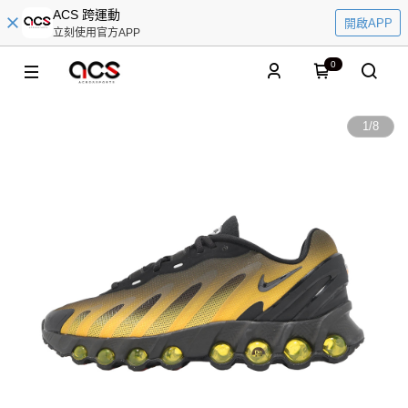
ACS 跨運動
開啟APP
立刻使用官方APP
0
1
/
8