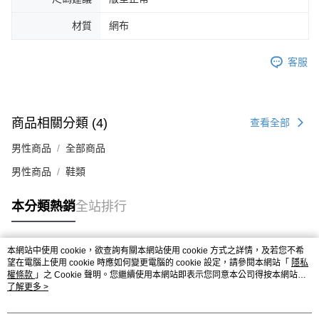
時審查核予不同之上限額度；若仍有額度不足之情形，本公司將視審查結果
請求用戶進行身份認證。
材質
網布
５．嚴禁一人註冊多個帳號或使用他人資訊註冊。若發現惡意使用之情形，
恩沛科技股份有限公司將有權停止該用戶之使用額度並採取法律行動。
客服
商品相關分類 (4)
查看全部
男性商品
全部商品
男性商品
鞋類
本分類熱銷
全站排行
本網站中使用 cookie，欲查詢有關本網站使用 cookie 方式之詳情，及若您不希
熱門標籤
望在電腦上使用 cookie 時應如何變更電腦的 cookie 設定，請參閱本網站「
隱私
權條款
」之 Cookie 聲明。您繼續使用本網站即表示您同意本公司得按本網站使
用條款之 Cookie 聲明使用 cookie。
了解更多 >