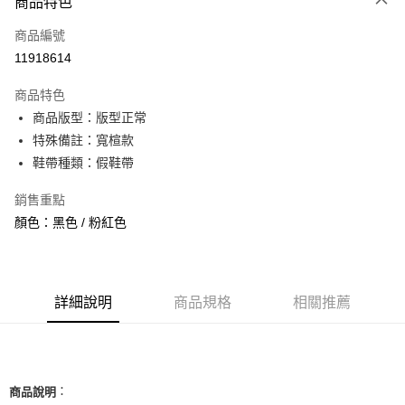
商品特色
信用卡一次付款
商品編號
信用卡分期付款
11918614
3 期 0 利率 每期
NT$1,023
21家銀行
商品特色
合作金庫商業銀行
第一商業銀行
超商取貨付款
商品版型：版型正常
華南商業銀行
彰化商業銀行
特殊備註：寬楦款
LINE Pay
上海商業儲蓄銀行
台北富邦商業銀行
國泰世華商業銀行
兆豐國際商業銀行
鞋帶種類：假鞋帶
Apple Pay
臺灣中小企業銀行
台中商業銀行
銷售重點
匯豐（台灣）商業銀行
華泰商業銀行
街口支付
聯邦商業銀行
遠東國際商業銀行
顏色：黑色 / 粉紅色
元大商業銀行
永豐商業銀行
悠遊付
玉山商業銀行
星展（台灣）商業銀行
台新國際商業銀行
中國信託商業銀行
全盈+PAY
台灣樂天信用卡公司
詳細說明
商品規格
相關推薦
AFTEE先享後付
相關說明
【關於「AFTEE先享後付」】
ATM付款
AFTEE先享後付是「在收到商品之後才付款」的支付方式。 讓您購物簡單
便利好安心！
：
商品說明
１．簡單：不需註冊會員、不需綁卡、不需儲值。