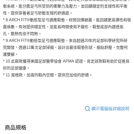
４．使用「AFTEE先享後付」時，將依據個別帳號之用戶狀況，依本公司即
衡系統，能分散足弓所受到的衝擊力及壓力，並回饋穩定的支撐性和平衡
時審查核予不同之上限額度；若仍有額度不足之情形，本公司將視審查結果
性，提供穿著者足弓舒壓支撐的舒適感。
請求用戶進行身份認證。
* 8.ARCH FIT®動態型足弓適應鞋墊，材質回彈避震，能回饋更高彈性和吸
５．嚴禁一人註冊多個帳號或使用他人資訊註冊。若發現惡意使用之情形，
恩沛科技股份有限公司將有權停止該用戶之使用額度並採取法律行動。
震係數，有效提供穩定性，並能長時間使用不變形，鞋墊底部內建透氣
孔，散熱性佳不悶熱。
* 9.ARCH FIT®動態型足弓適應鞋墊，來自超過20年的足部科學研究所研
究開發，透過12萬次足部掃描，設計出最佳鞋墊形狀，服貼舒壓，完整呵
護雙腳。
* 10.此鞋款獲得美國足部醫學協會 APMA 認證，肯定該款鞋有助於促進良
好的足部健康。
* 11.寬楦款，加寬的鞋內空間，提供您加倍的舒適。
顯示電腦版詳細說明
商品規格