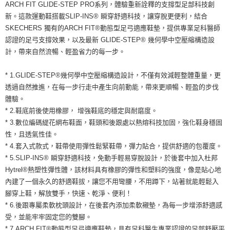
運送方式
ARCH FIT GLIDE-STEP PRO系列，體驗重新詮釋的支撐型足部科技創
２．便利：只要手機號碼，簡訊認證，即可結帳。
新。這款運動鞋搭載SLIP-INS® 瞬穿舒適科技，讓穿脫更便利，結合
３．安心：先確認商品／服務後，再付款。
全家取貨付款
SKECHERS 獨有的ARCH FIT®動態型足弓適應鞋墊，提供專業足科醫師
每筆NT$60，滿NT$1,500(含以上)免運費
【「AFTEE先享後付」結帳流程】
認證的足弓支撐效果，以及最新 GLIDE-STEP® 幾何學中空壓縮構造設
１．於結帳方式選擇「AFTEE先享後付」後，將跳轉至「AFTEE先享後付」
計，帶來自然流暢、輕盈省力的每一步。
付款後全家取貨
結帳頁面，進行簡訊認證並確認金額後，即可完成結帳。
２．訂單成立數日內，您將收到繳費通知簡訊。
每筆NT$60，滿NT$1,500(含以上)免運費
３．收到繳費通知簡訊後14天內，點擊此簡訊中的連結，可透過四大超商／
* 1.GLIDE-STEP®幾何學中空壓縮構造設計，不僅有效減輕整體重量，更
ATM／網路銀行／等多元方式進行付款，方視為交易完成。
7-11取貨付款
透過自然推進，在每一步行走中產生向前動能，帶來更順暢、輕盈的步伐
※ 請注意：結帳手續完成當下不需立刻繳費，但若您需要取消訂單，請聯絡
體驗。
每筆NT$60，滿NT$1,500(含以上)免運費
購買商品的店家。未經商家同意取消之訂單仍視為有效，需透過AFTEE先享
後付繳納相關費用。
* 2.鞋底前後使用橡膠， 增強鞋底的穩定與耐磨度。
付款後7-11取貨
※ 交易是否成功請以「AFTEE先享後付 」之結帳頁面顯示為準，若有關於
* 3.數位編碼緹花網布鞋面，鞋頭和後跟處以熱熔科技加固，強化鞋身穩固
是否繳費成功／繳費後需取消欲退款等相關疑問，請聯繫「AFTEE先享後付
每筆NT$60，滿NT$1,500(含以上)免運費
性，且透氣性佳。
客戶支援中心」
https://netprotections.freshdesk.com/support/home
* 4.套入式款式，鞋帶使用彈性鬆緊鞋帶，彈力貼合，提供舒適的包覆度。
宅配
【注意事項】
* 5.SLIP-INS® 瞬穿舒適科技，免動手輕易穿脫設計，於後套中加入杜邦
１．透過由恩沛科技股份有限公司提供之「AFTEE先享後付」服務完成之交
每筆NT$100，滿NT$1,500(含以上)免運費
Hytrel®熱塑性彈性體，該材料具有橡膠的彈性和塑料的強度，像是貼心地
易，需依本服務之必要範圍內提供個人資料，並將交易相關給付款項請求債
內建了一個永久的舒適鞋拔，讓您不用彎腰，不用蹲下，站著就能輕鬆入
權轉讓予恩沛科技股份有限公司。
２．關於個人資料處理事宜，請瀏覽以下網址：
腳穿上鞋，解放雙手，快速、乾淨、便利！
https://aftee.tw/terms/#terms3
* 6.後跟專屬柔軟枕頭設計，在後套內添加柔軟襯墊，為每一步增添舒適感
３．未成年的使用者請事先徵得法定代理人或監護人之同意方可使用
受，並能牢牢固定您的雙腳。
「AFTEE先享後付」，若未經同意申辦者引起之損失，本公司不負相關責
* 7.ARCH FIT®動態型足弓適應鞋墊，具有足科醫生專業認證的足部舒壓平
任。