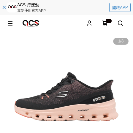
ACS 跨運動
開啟APP
立刻使用官方APP
0
1
/
8