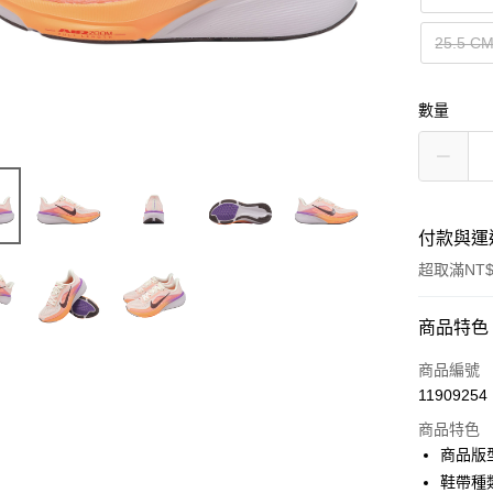
25.5 C
數量
付款與運
超取滿NT$
付款方式
商品特色
信用卡一
商品編號
11909254
信用卡分
商品特色
3 期 
商品版
合作金
鞋帶種
超商取貨