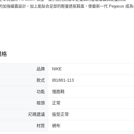
３．收到繳
每筆NT$6
足的加強緩震設計，加上能貼合足部的輕量透氣鞋面，使最新一代 Pegasus 
／ATM／
※ 請注意
7-11取貨
絡購買商品
先享後付
每筆NT$6
※ 交易是
是否繳費成
付款後7-1
付客戶支
每筆NT$6
【注意事
規格
宅配
１．透過由
交易，需
每筆NT$1
求債權轉
品牌
NIKE
２．關於
https://aft
款式
IB1881-113
３．未成
「AFTE
功能
慢跑鞋
任。
４．使用「
楦頭
正常
即時審查
結果請求
尺碼建議
版型正常
５．嚴禁
形，恩沛
材質
網布
動。