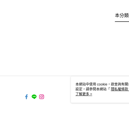
本分類
本網站中使用 cookie，欲查詢有關
設定，請參閱本網站「
隱私權條款
使用 cookie。
了解更多 >