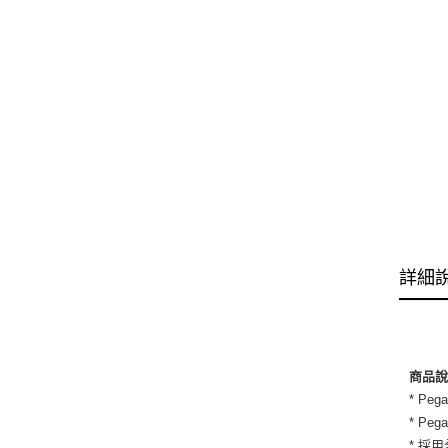
詳細
商品
* P
* P
* 採