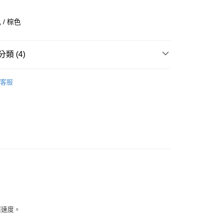
業銀行
彰化商業銀行
業儲蓄銀行
台北富邦商業銀行
/ 棕色
華商業銀行
兆豐國際商業銀行
小企業銀行
台中商業銀行
台灣）商業銀行
華泰商業銀行
類 (4)
業銀行
遠東國際商業銀行
業銀行
永豐商業銀行
全部商品
業銀行
星展（台灣）商業銀行
客服
際商業銀行
中國信託商業銀行
鞋類
天信用卡公司
享後付
型
跑步
NIKE
FTEE先享後付」】
先享後付是「在收到商品之後才付款」的支付方式。 讓您購物簡單
心！
：不需註冊會員、不需綁卡、不需儲值。
：只要手機號碼，簡訊認證，即可結帳。
：先確認商品／服務後，再付款。
付款
EE先享後付」結帳流程】
0，滿NT$1,500(含以上)免運費
方式選擇「AFTEE先享後付」後，將跳轉至「AFTEE先享後
頁面，進行簡訊認證並確認金額後，即可完成結帳。
應速度。
家取貨
成立數日內，您將收到繳費通知簡訊。