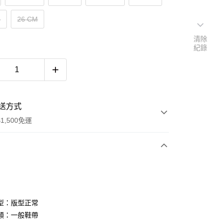
M
26 CM
清除
紀錄
送方式
1,500免運
次付款
期付款
0 利率 每期
NT$960
21家銀行
型：版型正常
庫商業銀行
第一商業銀行
類：一般鞋帶
付款