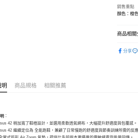
華南商
銷售重點
LINE Pay
上海商
顏色：橙色 
國泰世
Apple Pay
臺灣中
匯豐（
街口支付
商品相關分
聯邦商
元大商
悠遊付
女性商品
玉山商
分享
台新國
全盈+PAY
女性商品
台灣樂
AFTEE先
依運動類
相關說明
依品牌
【關於「A
ATM付款
說明
商品規格
相關推薦
AFTEE
便利好安
１．簡單
２．便利
運送方式
３．安心
全家取貨
：
說明
【「AFT
egasus 42 稍加寬了鞋楦設計，並選用柔軟透氣網布，大幅提升舒適度與包覆感。
每筆NT$6
１．於結帳
付」結帳
egasus 42 繼續定位為 全能跑鞋，兼顧了日常慢跑的舒適度與節奏訓練所需的反
付款後全
２．訂單
用全掌式弧形 Air Zoom 氣墊，提供比先前版本更優異的靈敏緩震與能量回傳。