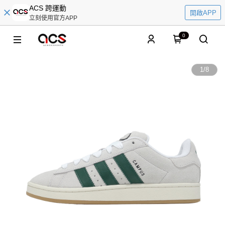
ACS 跨運動
開啟APP
立刻使用官方APP
0
1
/
8