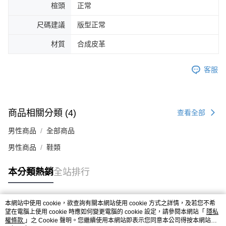
楦頭
正常
４．使用「AFTEE先享後付」時，將依據個別帳號之用戶狀況，依本公司即
時審查核予不同之上限額度；若仍有額度不足之情形，本公司將視審查結果
尺碼建議
版型正常
請求用戶進行身份認證。
５．嚴禁一人註冊多個帳號或使用他人資訊註冊。若發現惡意使用之情形，
材質
合成皮革
恩沛科技股份有限公司將有權停止該用戶之使用額度並採取法律行動。
客服
商品相關分類 (4)
查看全部
男性商品
全部商品
男性商品
鞋類
本分類熱銷
全站排行
本網站中使用 cookie，欲查詢有關本網站使用 cookie 方式之詳情，及若您不希
熱門標籤
望在電腦上使用 cookie 時應如何變更電腦的 cookie 設定，請參閱本網站「
隱私
權條款
」之 Cookie 聲明。您繼續使用本網站即表示您同意本公司得按本網站使