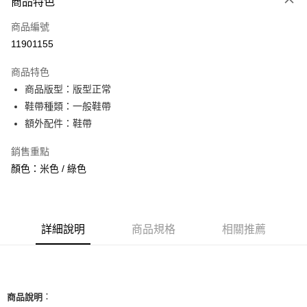
商品特色
信用卡一次付款
商品編號
信用卡分期付款
11901155
3 期 0 利率 每期
NT$793
21家銀行
商品特色
合作金庫商業銀行
第一商業銀行
超商取貨付款
商品版型：版型正常
華南商業銀行
彰化商業銀行
鞋帶種類：一般鞋帶
LINE Pay
上海商業儲蓄銀行
台北富邦商業銀行
國泰世華商業銀行
兆豐國際商業銀行
額外配件：鞋帶
Apple Pay
臺灣中小企業銀行
台中商業銀行
銷售重點
匯豐（台灣）商業銀行
華泰商業銀行
街口支付
聯邦商業銀行
遠東國際商業銀行
顏色：米色 / 綠色
元大商業銀行
永豐商業銀行
悠遊付
玉山商業銀行
星展（台灣）商業銀行
台新國際商業銀行
中國信託商業銀行
全盈+PAY
台灣樂天信用卡公司
詳細說明
商品規格
相關推薦
AFTEE先享後付
相關說明
【關於「AFTEE先享後付」】
ATM付款
AFTEE先享後付是「在收到商品之後才付款」的支付方式。 讓您購物簡單
便利好安心！
：
商品說明
１．簡單：不需註冊會員、不需綁卡、不需儲值。