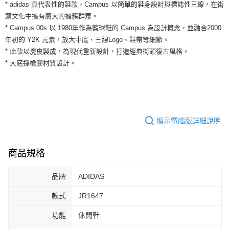
運送方式
* adidas 具代表性的鞋款，Campus 以簡單的鞋身設計與標誌性三線，在街
２．便利：只要手機號碼，簡訊認證，即可結帳。
頭文化中擁有廣大的擁簇群眾。
３．安心：先確認商品／服務後，再付款。
全家取貨付款
* Campus 00s 以 1980年作為籃球鞋的 Campus 為設計概念，並融合2000
每筆NT$60，滿NT$1,500(含以上)免運費
【「AFTEE先享後付」結帳流程】
年初的 Y2K 元素，放大中底、三線Logo、鞋帶等細節。
１．於結帳方式選擇「AFTEE先享後付」後，將跳轉至「AFTEE先享後付」
* 此款以麂皮製成，為現代重新設計，打造經典街頭復古風格。
付款後全家取貨
結帳頁面，進行簡訊認證並確認金額後，即可完成結帳。
２．訂單成立數日內，您將收到繳費通知簡訊。
* 大底採橡膠材質設計。
每筆NT$60，滿NT$1,500(含以上)免運費
３．收到繳費通知簡訊後14天內，點擊此簡訊中的連結，可透過四大超商／
ATM／網路銀行／等多元方式進行付款，方視為交易完成。
7-11取貨付款
※ 請注意：結帳手續完成當下不需立刻繳費，但若您需要取消訂單，請聯絡
每筆NT$60，滿NT$1,500(含以上)免運費
購買商品的店家。未經商家同意取消之訂單仍視為有效，需透過AFTEE先享
後付繳納相關費用。
付款後7-11取貨
※ 交易是否成功請以「AFTEE先享後付 」之結帳頁面顯示為準，若有關於
顯示電腦版詳細說明
是否繳費成功／繳費後需取消欲退款等相關疑問，請聯繫「AFTEE先享後付
每筆NT$60，滿NT$1,500(含以上)免運費
客戶支援中心」
https://netprotections.freshdesk.com/support/home
宅配
商品規格
【注意事項】
１．透過由恩沛科技股份有限公司提供之「AFTEE先享後付」服務完成之交
每筆NT$100，滿NT$1,500(含以上)免運費
易，需依本服務之必要範圍內提供個人資料，並將交易相關給付款項請求債
品牌
ADIDAS
權轉讓予恩沛科技股份有限公司。
２．關於個人資料處理事宜，請瀏覽以下網址：
款式
JR1647
https://aftee.tw/terms/#terms3
３．未成年的使用者請事先徵得法定代理人或監護人之同意方可使用
功能
休閒鞋
「AFTEE先享後付」，若未經同意申辦者引起之損失，本公司不負相關責
任。