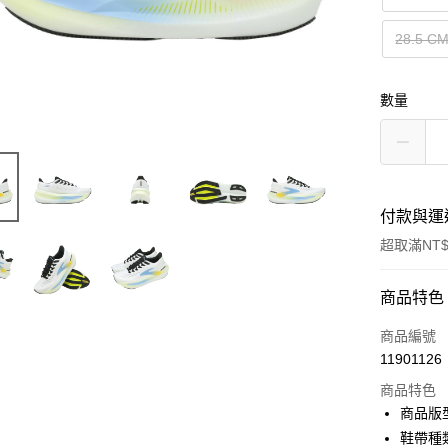
28.5 C
數量
付款與運
超取滿NT$
付款方式
商品特色
信用卡一
商品編號
11901126
信用卡分
商品特色
3 期 
商品版
合作金
鞋帶種
超商取貨