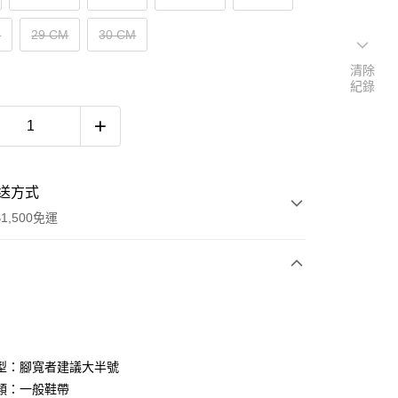
M
29 CM
30 CM
清除
紀錄
送方式
1,500免運
次付款
期付款
0 利率 每期
NT$1,952
21家銀行
型：腳寬者建議大半號
庫商業銀行
第一商業銀行
類：一般鞋帶
付款