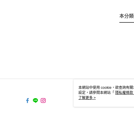
本分類
本網站中使用 cookie，欲查詢有關
設定，請參閱本網站「
隱私權條款
使用 cookie。
了解更多 >