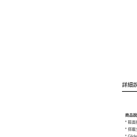
詳細
商品
* 鞋
* 搭
* Gl