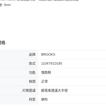
３．收到繳
每筆NT$6
差: 6mm
／ATM／
※ 請注意
7-11取貨
絡購買商品
先享後付
每筆NT$6
※ 交易是
是否繳費成
付款後7-1
付客戶支
每筆NT$6
【注意事
規格
宅配
１．透過由
交易，需
每筆NT$1
求債權轉
品牌
BROOKS
２．關於
https://aft
款式
1104791D185
３．未成
「AFTE
功能
慢跑鞋
任。
４．使用「
楦頭
正常
即時審查
結果請求
尺碼建議
腳寬者建議大半號
５．嚴禁
形，恩沛
材質
網布
動。