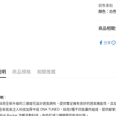
華南商
銷售重點
LINE Pay
上海商
顏色：白色 
國泰世
Apple Pay
臺灣中
匯豐（
街口支付
商品相關分
聯邦商
元大商
悠遊付
男性商品
玉山商
分享
台新國
全盈+PAY
男性商品
台灣樂
AFTEE先
依運動類
相關說明
依品牌
【關於「A
ATM付款
說明
商品規格
相關推薦
AFTEE
便利好安
１．簡單
２．便利
運送方式
３．安心
全家取貨
：
說明
【「AFT
面採用全新升級的三層緹花設計透氣網布，提供雙足擁有良好的透氣機能性，且
每筆NT$6
１．於結帳
付」結帳
載全新氮氣注入科技加厚中底 DNA TUNED，採用2種不同氣囊所組成，提供
付款後全
２．訂單
ideRoll Rocker 流暢滾動科技，有助於減少踝關節的肌肉拉傷。