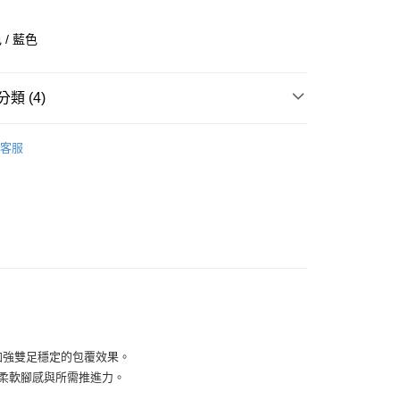
業銀行
彰化商業銀行
業儲蓄銀行
台北富邦商業銀行
/ 藍色
華商業銀行
兆豐國際商業銀行
小企業銀行
台中商業銀行
台灣）商業銀行
華泰商業銀行
類 (4)
業銀行
遠東國際商業銀行
業銀行
永豐商業銀行
全部商品
業銀行
星展（台灣）商業銀行
客服
際商業銀行
中國信託商業銀行
鞋類
天信用卡公司
享後付
型
跑步
BROOKS
FTEE先享後付」】
先享後付是「在收到商品之後才付款」的支付方式。 讓您購物簡單
心！
：不需註冊會員、不需綁卡、不需儲值。
：只要手機號碼，簡訊認證，即可結帳。
：先確認商品／服務後，再付款。
付款
EE先享後付」結帳流程】
加強雙足穩定的包覆效果。
0，滿NT$1,500(含以上)免運費
方式選擇「AFTEE先享後付」後，將跳轉至「AFTEE先享後
頁面，進行簡訊認證並確認金額後，即可完成結帳。
腳掌柔軟腳感與所需推進力。
家取貨
成立數日內，您將收到繳費通知簡訊。