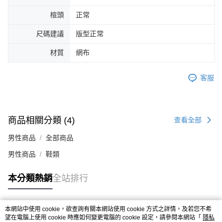
４．使用「AFTEE先享後付」時，將依據個別帳號之用戶狀況，依本公司即
楦頭
正常
時審查核予不同之上限額度；若仍有額度不足之情形，本公司將視審查結果
請求用戶進行身份認證。
尺碼建議
版型正常
５．嚴禁一人註冊多個帳號或使用他人資訊註冊。若發現惡意使用之情形，
恩沛科技股份有限公司將有權停止該用戶之使用額度並採取法律行動。
材質
網布
客服
商品相關分類 (4)
查看全部
男性商品
全部商品
男性商品
鞋類
本分類熱銷
全站排行
本網站中使用 cookie，欲查詢有關本網站使用 cookie 方式之詳情，及若您不希
熱門標籤
望在電腦上使用 cookie 時應如何變更電腦的 cookie 設定，請參閱本網站「
隱私