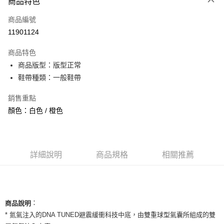
商品特色
信用卡一次付款
商品編號
信用卡分期付款
11901124
3 期 0 利率 每期
NT$1,669
21家銀行
商品特色
合作金庫商業銀行
第一商業銀行
超商取貨付款
商品版型：版型正常
華南商業銀行
彰化商業銀行
鞋帶種類：一般鞋帶
LINE Pay
上海商業儲蓄銀行
台北富邦商業銀行
國泰世華商業銀行
兆豐國際商業銀行
Apple Pay
銷售重點
臺灣中小企業銀行
台中商業銀行
顏色：白色 / 橙色
匯豐（台灣）商業銀行
華泰商業銀行
街口支付
聯邦商業銀行
遠東國際商業銀行
元大商業銀行
永豐商業銀行
悠遊付
玉山商業銀行
星展（台灣）商業銀行
台新國際商業銀行
中國信託商業銀行
全盈+PAY
詳細說明
商品規格
相關推薦
台灣樂天信用卡公司
AFTEE先享後付
相關說明
【關於「AFTEE先享後付」】
ATM付款
：
商品說明
AFTEE先享後付是「在收到商品之後才付款」的支付方式。 讓您購物簡單
便利好安心！
* 氮氣注入的DNA TUNED避震緩衝科技中底，由雙重球型氣囊所組成的雙
１．簡單：不需註冊會員、不需綁卡、不需儲值。