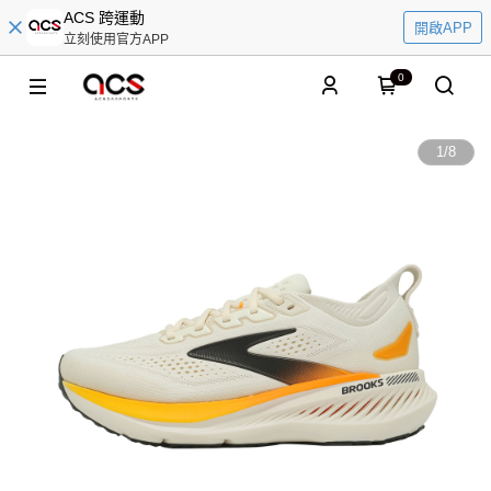
ACS 跨運動
開啟APP
立刻使用官方APP
0
1
/
8