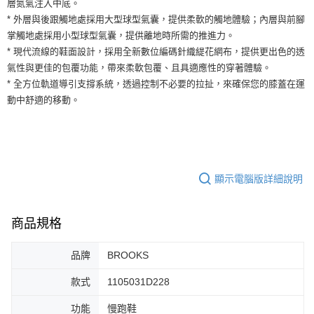
層氮氣注入中底。
運送方式
２．便利：只要手機號碼，簡訊認證，即可結帳。
* 外層與後跟觸地處採用大型球型氣囊，提供柔軟的觸地體驗；內層與前腳
３．安心：先確認商品／服務後，再付款。
全家取貨付款
掌觸地處採用小型球型氣囊，提供離地時所需的推進力。
每筆NT$60，滿NT$1,500(含以上)免運費
【「AFTEE先享後付」結帳流程】
* 現代流線的鞋面設計，採用全新數位編碼針織緹花網布，提供更出色的透
１．於結帳方式選擇「AFTEE先享後付」後，將跳轉至「AFTEE先享後付」
氣性與更佳的包覆功能，帶來柔軟包覆、且具適應性的穿著體驗。
付款後全家取貨
結帳頁面，進行簡訊認證並確認金額後，即可完成結帳。
* 全方位軌道導引支撐系統，透過控制不必要的拉扯，來確保您的膝蓋在運
２．訂單成立數日內，您將收到繳費通知簡訊。
每筆NT$60，滿NT$1,500(含以上)免運費
３．收到繳費通知簡訊後14天內，點擊此簡訊中的連結，可透過四大超商／
動中舒適的移動。
ATM／網路銀行／等多元方式進行付款，方視為交易完成。
7-11取貨付款
※ 請注意：結帳手續完成當下不需立刻繳費，但若您需要取消訂單，請聯絡
每筆NT$60，滿NT$1,500(含以上)免運費
購買商品的店家。未經商家同意取消之訂單仍視為有效，需透過AFTEE先享
後付繳納相關費用。
付款後7-11取貨
※ 交易是否成功請以「AFTEE先享後付 」之結帳頁面顯示為準，若有關於
是否繳費成功／繳費後需取消欲退款等相關疑問，請聯繫「AFTEE先享後付
顯示電腦版詳細說明
每筆NT$60，滿NT$1,500(含以上)免運費
客戶支援中心」
https://netprotections.freshdesk.com/support/home
宅配
【注意事項】
商品規格
１．透過由恩沛科技股份有限公司提供之「AFTEE先享後付」服務完成之交
每筆NT$100，滿NT$1,500(含以上)免運費
易，需依本服務之必要範圍內提供個人資料，並將交易相關給付款項請求債
權轉讓予恩沛科技股份有限公司。
品牌
BROOKS
２．關於個人資料處理事宜，請瀏覽以下網址：
https://aftee.tw/terms/#terms3
款式
1105031D228
３．未成年的使用者請事先徵得法定代理人或監護人之同意方可使用
「AFTEE先享後付」，若未經同意申辦者引起之損失，本公司不負相關責
功能
慢跑鞋
任。